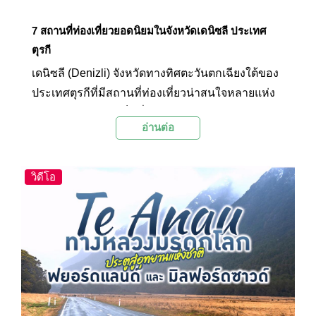
7 สถานที่ท่องเที่ยวยอดนิยมในจังหวัดเดนิซลี ประเทศ
ตุรกี
เดนิซลี (Denizli) จังหวัดทางทิศตะวันตกเฉียงใต้ของ
ประเทศตุรกีที่มีสถานที่ท่องเที่ยวน่าสนใจหลายแห่ง
ให้สำรวจ ไม่ว่าจะเป็นสิ่งมหัศจรรย์ทางธรรมชาติ
อ่านต่อ
มรดกโลกชื่อดังอย่างปามุคคาเล่ หรือเมืองโบราณ
เฮียราโพลิส และเมืองโบราณเลาดิเซียซึ่งเป็น
ศูนย์กลางที่สำคัญในสมัยโรมันและไบแซนไทน์มา
วิดีโอ
ก่อน Palanla ได้รวบรวม 7 สถานที่ท่องเที่ยวยอด
นิยมในเดนิซลีมาให้ได้ชมกัน