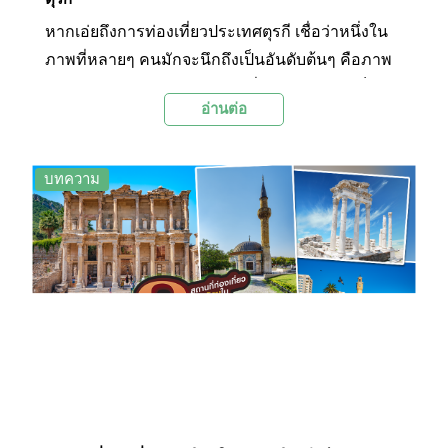
หากเอ่ยถึงการท่องเที่ยวประเทศตุรกี เชื่อว่าหนึ่งใน
ภาพที่หลายๆ คนมักจะนึกถึงเป็นอันดับต้นๆ คือภาพ
ของบอลลูนลมร้อนหลากสีสันที่ลอยละล่องอยู่เต็ม
อ่านต่อ
น่านฟ้า เหนือภูมิประเทศแปลกตาด้วยกลุ่มหินรูปทรง
ต่างๆ และสถานที่ที่ว่านี้ก็คือเนฟเชียร์ จังหวัดทาง
ภาคกลางของตุรกีที่มีเมืองดังอย่างคัปปาโดเชียเป็น
บทความ
แม่เหล็กดึงดูดนักท่องเที่ยว ในบทความนี้ Palanla ได้
รวบรวมเอา 14 สถานที่ท่องเที่ยวยอดนิยมในจังหวัด
เนฟเชียร์มาให้ออกเดินทางสำรวจไปพร้อมๆ กัน