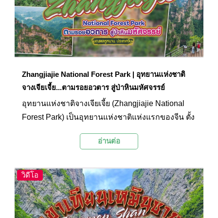
Zhangjiajie National Forest Park | อุทยานแห่งชาติ
จางเจียเจี้ย...ตามรอยอวตาร สู่ป่าหินมหัศจรรย์
อุทยานแห่งชาติจางเจียเจี้ย (Zhangjiajie National
Forest Park) เป็นอุทยานแห่งชาติแห่งแรกของจีน ตั้ง
อยู่ทางตอนเหนือของมณฑลหูหนาน ประเทศจีน
อ่านต่อ
สวรรค์บนดินแห่งนี้เผยให้เห็นถึงความมหัศจรรย์ของ
ธรรมชาติ ด้วยความสวยงามตระการตาของภูเขา
หินทรายที่สูงตระหง่านกับป่าไม้เขียวชอุ่ม จางเจียเจี้ย
วิดีโอ
จึงกลายเป็นแรงบันดาลใจให้กับภาพยนตร์เรื่อง
Avatar จนได้รับการขนานนามว่า "แพนโดร่าแห่ง
โลกมนุษย์"