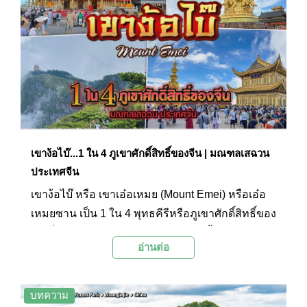
เขาง้อไบ๊...1 ใน 4 ภูเขาศักดิ์สิทธิ์ของจีน | มณฑลเสฉวน
ประเทศจีน
เขาง้อไบ๊ หรือ เขาเอ๋อเหมย (Mount Emei) หรือเอ๋อ
เหมยซาน เป็น 1 ใน 4 พุทธคีรีหรือภูเขาศักดิ์สิทธิ์ของ
จีน ที่องค์การยูเนสโก (UNESCO) ได้ขึ้นทะเบียนให้
อ่านต่อ
เป็นมรดกโลกทางวัฒนธรรมและธรรมชาติร่วมกับ
พระใหญ่เล่อซานเมื่อปี ค.ศ. 1996 ด้วยความงดงาม
ของธรรมชาติระดับ 5A บวกกับวัฒนธรรมอัน
บทความ