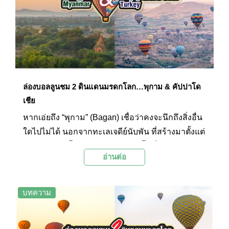
รับการประกาศให้เป็นเมืองมรดกโลก จากองค์การยู
เนสโก (UNESCO) ด้วย ปัจจุบันเมืองนี้นับเป็นหนึ่งใน
หมุดหมายสำคัญ ของบรรดานักท่องเที่ยวที่มาเยือน
ทวีปยุโรป ไปชม 12 สถานที่ท่องเที่ยวยอดนิยมใน
เมืองปรากพร้อมๆ กันกับ Palanla!
ล่องบอลลูนชม 2 ดินแดนมรดกโลก…พุกาม & คัปปาโด
เชีย
หากเอ่ยถึง “พุกาม” (Bagan) เชื่อว่าคงจะนึกถึงสิ่งอื่น
ใดไปไม่ได้ นอกจากทะเลเจดีย์นับพัน ที่สร้างมาตั้งแต่
สมัยโบราณ ตั้งเรียงรายอยู่บริเวณพื้นที่ของเข
อ่านต่อ
ตมัณฑะเลย์ ประเทศเมียนมาร์ และหากเอ่ยถึง “คัป
ปาโดเชีย” (Cappadocia) ประเทศตุรกีหรือตุรเคีย
แน่นอนว่า ก็คงจะต้องมีภาพของบอลลูนหลากสีลอย
บทความ
ล่องอยู่เหนือภูมิประเทศ ที่เต็มไปด้วยกลุ่มภูเขาหินรูป
กรวยโผล่ขึ้นมาจากพื้นดิน...ในครั้งนี้ Palanla จะพา