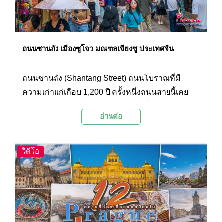
ถนนซานถัง เมืองซูโจว มณฑลเจียงซู ประเทศจีน
ถนนซานถัง (Shantang Street) ถนนโบราณที่มี
ความเก่าแก่เกือบ 1,200 ปี ครั้งหนึ่งถนนสายนี้เคย
เป็นศูนย์กลางการค้าและวัฒนธรรมที่เจริญรุ่งเรือง
อ่านต่อ
ที่สุดในสมัยราชวงศ์หมิงและราชวงศ์ชิง ปัจจุบันซาน
ถังยังคงเป็นถนนที่เต็มไปด้วยเสน่ห์ของประวัติศาสตร์
และวัฒนธรรม โดยได้รับการยกย่องว่าเป็น “ภาพย่อ
วิดีโอ
ของซูโจวเก่า” และยังถูกจัดอันดับให้เป็นแหล่งท่อง
เที่ยวระดับ AAAA ของประเทศ