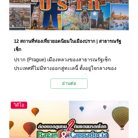
12 สถานที่ท่องเที่ยวยอดนิยมในเมืองปราก | สาธารณรัฐ
เช็ก
ปราก (Prague) เมืองหลวงของสาธารณรัฐเช็ก
ประเทศที่ไม่มีทางออกสู่ทะเลนี้ ตั้งอยู่ใจกลางของ
ทวีปยุโรป ในอดีต เมืองปรากเคยเป็นศูนย์กลางการ
อ่านต่อ
ปกครองอันยิ่งใหญ่ของทวีปยุโรป ซึ่งอารยธรรมแห่ง
ความยิ่งใหญ่ และเปี่ยมไปด้วยประวัติศาสตร์อัน
ยาวนานนั้น ก็ยังคงสะท้อนอยู่ในวิถีชีวิตของชาว
วิดีโอ
เมือง วัฒนธรรมประเพณี สถาปัตยกรรม ฯลฯ ราวกับ
มรดกที่สืบทอด และรักษากันมาอย่างดี จนถูกยกให้
เป็นเมืองที่มีความน่าหลงใหล ควรค่าแก่การไป
สัมผัสความเป็นยุโรปมากที่สุด โดยเมืองปรากยังได้