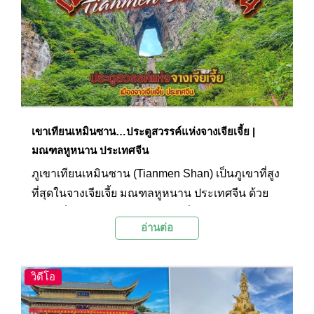
เขาเทียนเหมินซาน…ประตูสวรรค์แห่งจางเจียเจี้ย |
มณฑลหูหนาน ประเทศจีน
ภูเขาเทียนเหมินซาน (Tianmen Shan) เป็นภูเขาที่สูง
ที่สุดในจางเจียเจี้ย มณฑลหูหนาน ประเทศจีน ด้วย
สถานที่มหัศจรรย์ทางธรรมชาติที่ถูกขนานนามว่า
อ่านต่อ
"ประตูสวรรค์" บวกกับความสวยงามของธรรมชาติที่
น่าอัศจรรย์ใจระดับ 5 A ที่นี่จึงได้รับยกย่องให้เป็น
ภูเขาที่สวยที่สุด 1 ใน 4 ของจีน และยังได้รับการขึ้น
วิดีโอ
ทะเบียนจากองค์การยูเนสโก (UNESCO) ให้เป็น
มรดกโลกในปีค.ศ. 1992 อีกด้วย