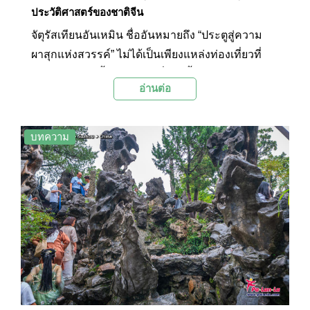
ประวัติศาสตร์ของชาติจีน
จัตุรัสเทียนอันเหมิน ชื่ออันหมายถึง “ประตูสู่ความ
ผาสุกแห่งสวรรค์” ไม่ได้เป็นเพียงแหล่งท่องเที่ยวที่
ห้ามพลาดเท่านั้น แต่สถานที่แห่งนี้ยังมีบทบาทสำคัญ
อ่านต่อ
ในหน้าประวัติศาสตร์จีนหลายต่อหลายครั้ง ทั้งการ
ประกาศจัดตั้งสาธารณรัฐ หรือการชุมนุมครั้งใหญ่ๆ
ของประเทศจีนทั้งหมด ต่างก็เกิดขึ้นที่นี่ ทำให้จัตุรัส
บทความ
แห่งนี้ได้ชื่อว่าเป็น สัญลักษณ์ของประเทศจีนในยุค
ใหม่