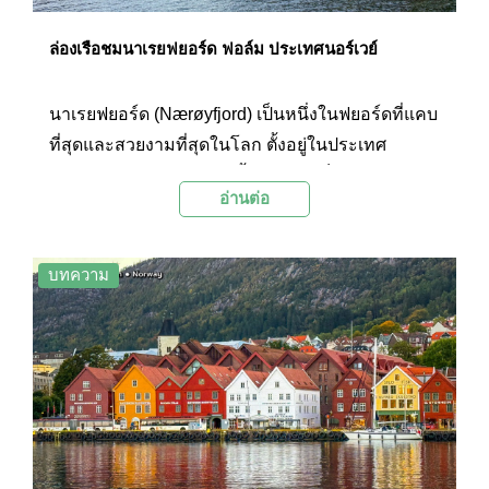
ล่องเรือชมนาเรยฟยอร์ด ฟอล์ม ประเทศนอร์เวย์
นาเรยฟยอร์ด (Nærøyfjord) เป็นหนึ่งในฟยอร์ดที่แคบ
ที่สุดและสวยงามที่สุดในโลก ตั้งอยู่ในประเทศ
นอร์เวย์ และยังได้รับการขึ้นทะเบียนเป็นมรดกโลก
อ่านต่อ
โดยองค์การยูเนสโก (UNESCO) อีกด้วย การล่อง
เรือชมฟยอร์ดแห่งนี้เปรียบเสมือนการเดินทางเข้าสู่
โลกแห่งความมหัศจรรย์ของธรรมชาติที่โอบล้อม
บทความ
ด้วยขุนเขาสูงชัน น้ำทะเลสีคราม และหมู่บ้านเล็กๆ ที่
ซ่อนตัวอยู่ตามไหล่เขา