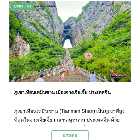
หินทรายที่สูงตระหง่านกับป่าไม้เขียวชอุ่ม จางเจียเจี้ย
บทความ
จึงกลายเป็นแรงบันดาลใจให้กับภาพยนตร์เรื่อง
Avatar จนได้รับการขนานนามว่า "แพนโดร่าแห่ง
โลกมนุษย์"
ภูเขาเทียนเหมินซาน เมืองจางเจียเจี้ย ประเทศจีน
ภูเขาเทียนเหมินซาน (Tianmen Shan) เป็นภูเขาที่สูง
ที่สุดในจางเจียเจี้ย มณฑลหูหนาน ประเทศจีน ด้วย
สถานที่มหัศจรรย์ทางธรรมชาติที่ถูกขนานนามว่า
อ่านต่อ
"ประตูสวรรค์" บวกกับความสวยงามของธรรมชาติที่