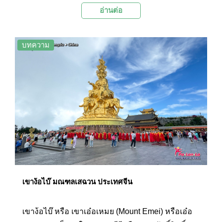
อ่านต่อ
ถือเป็นผลงานการแกะหน้าผาที่ยิ่งใหญ่ที่สุดของ
ราชวงศ์ถัง โดยองค์การยูเนสโก (UNESCO) ได้ขึ้น
ทะเบียนให้พระพุทธรูปเป็นมรดกโลกร่วมกับภูเขาเอ๋
บทความ
อเหมยเมื่อปี ค.ศ. 1996
เขาง้อไบ๊ มณฑลเสฉวน ประเทศจีน
เขาง้อไบ๊ หรือ เขาเอ๋อเหมย (Mount Emei) หรือเอ๋อ