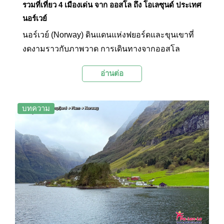
รวมที่เที่ยว 4 เมืองเด่น จาก ออสโล ถึง โอเลซุนด์ ประเทศ
นอร์เวย์
นอร์เวย์ (Norway) ดินแดนแห่งฟยอร์ดและขุนเขาที่
งดงามราวกับภาพวาด การเดินทางจากออสโล
(Oslo) เมืองหลวงของประเทศ สู่เบอร์เกน (Bergen)
อ่านต่อ
ฟลอม (Flam) และเอลซุนด์ ( Alesund) เปรียบเสมือน
การเปิดประตูสู่โลกใหม่ที่เต็มไปด้วยธรรมชาติอัน
บริสุทธิ์ เส้นทางสายนี้จะพาคุณไปสัมผัสกับบ้านเมือง
บทความ
น่ารักๆ ทัศนียภาพที่สวยงามตระการตาของเทือกเขา
สูงชัน น้ำตกที่ไหลเชี่ยว ฟยอร์ดที่ทอดยาว และหมู่
บ้านเล็กๆ ที่ซ่อนตัวอยู่ท่ามกลางธรรมชาติของ
นอร์เวย์