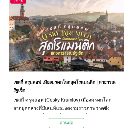
ล่องอยู่เหนือภูมิประเทศแปลกตา ที่เต็มไปด้วยกลุ่ม
ภูเขาหินรูปกรวยโผล่ขึ้นมาจากพื้นดิน... ในครั้งนี้
Palanla จะพาออกเดินทางไปสัมผัสกับความน่า
อัศจรรย์ของ 2 ดินแดนมรดกโลก “พุกาม” และ “คัป
ปาโดเชีย” ด้วยมุมมองจากบนท้องฟ้าผ่านการล่อง
บอลลูนลมร้อน พร้อมแล้วไปด้วยกัน!
เชสกี้ ครุมลอฟ เมืองมรดกโลกสุดโรแมนติก | สาธารณ
รัฐเช็ก
เชสกี้ ครุมลอฟ (Cesky Krumlov) เมืองมรดกโลก
จากยุคกลางที่มีเสน่ห์และงดงามราวภาพวาดซึ่ง
ดึงดูดนักท่องเที่ยวจากทั่วโลกให้มาชื่นชม กับภาพ
อ่านต่อ
ของถนนคดเคี้ยวที่ปูด้วยหิน ปราสาทเชสกี้ ครุมลอฟ