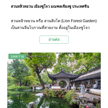
สวนหลิวหยวน เมืองซูโจว มณฑลเจียงซู ประเทศจีน
สวนหลิวหยวน หรือ สวนสิงโต (Lion Forest Garden)
เป็นสวนจีนโบราณที่สวยงาม ตั้งอยู่ในเมืองซูโจว
มณฑลเจียงซู ประเทศจีน สวนแห่งนี้มีประวัติศาสตร์
อ่านต่อ
อันยาวนานและมีการเปลี่ยนแปลงเจ้าของและชื่อ
หลายครั้งตลอดหลายศตวรรษ สวนหลิวหยวน ได้รับ
การยกย่องว่าเป็นหนึ่งในสวนคลาสสิกที่สำคัญที่สุด
บทความ
ของซูโจว และเป็นส่วนหนึ่งของ "สวนคลาสสิกของซู
โจว" ที่ได้รับการขึ้นทะเบียนเป็นมรดกโลกทาง
วัฒนธรรมโดยองค์การยูเนสโก (UNESCO) ในปี
ค.ศ.2000