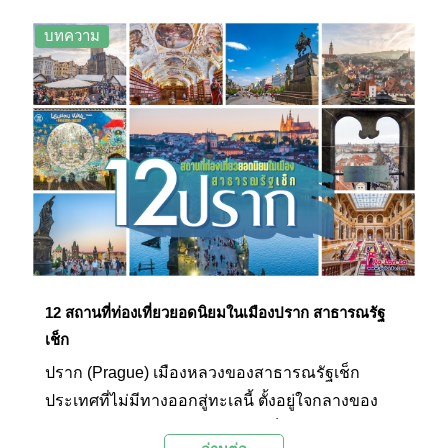
(Cesky Krumlov Castle) อันยิ่งใหญ่ และบ้านเรือนที่
มีลักษณะเป็นเอกลักษณ์ซึ่งยังคงได้รับการอนุรักษ์ไว้
บทความ
เป็นอย่างดี
12 สถานที่ท่องเที่ยวยอดนิยมในเมืองปราก สาธารณรัฐ
เช็ก
ปราก (Prague) เมืองหลวงของสาธารณรัฐเช็ก
ประเทศที่ไม่มีทางออกสู่ทะเลนี้ ตั้งอยู่ใจกลางของ
ทวีปยุโรป ในอดีต เมืองปรากเคยเป็นศูนย์กลางการ