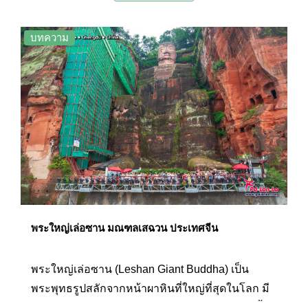
น่าอัศจรรย์ใจระดับ 5 A ที่นี่จึงได้รับยกย่องให้เป็น
ภูเขาที่สวยที่สุด 1 ใน 4 ของจีน และยังได้รับการขึ้น
บทความ
ทะเบียนจากองค์การยูเนสโก (UNESCO) ให้เป็น
มรดกโลกในปีค.ศ. 1992 อีกด้วย
พระใหญ่เล่อซาน มณฑลเสฉวน ประเทศจีน
พระใหญ่เล่อซาน (Leshan Giant Buddha) เป็น
พระพุทธรูปสลักจากหน้าผาหินที่ใหญ่ที่สุดในโลก มี
ความสูงถึง 71 เมตร หรือเทียบเท่ากับอาคาร 25 ชั้น