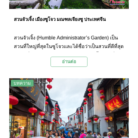
สวนจัวเจิ้ง เมืองซูโจว มณฑลเจียงซู ประเทศจีน
สวนจัวเจิ้ง (Humble Administrator’s Garden) เป็น
สวนที่ใหญ่ที่สุดในซูโจวและได้ชื่อว่าเป็นสวนที่ดีที่สุด
แห่งหนึ่งในประเทศจีนตอนใต้ สวนแห่งนี้ถูกใช้เป็น
อ่านต่อ
ฉากหลังของภาพยนตร์และรายการโทรทัศน์จีน
หลายเรื่องด้วยกัน และได้รับการบันทึกให้เป็นมรดก
โลกโดยยูเนสโก (UNESCO) ในปี ค.ศ. 1997
บทความ