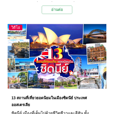
ดึงดูดนักท่องเที่ยวจากทั่วโลกให้มาชื่นชม กับภาพ
อ่านต่อ
ของถนนคดเคี้ยวที่ปูด้วยหิน ปราสาทเชสกี้ ครุมลอฟ
(Cesky Krumlov Castle) อันยิ่งใหญ่ และบ้านเรือนที่
มีลักษณะเป็นเอกลักษณ์ซึ่งยังคงได้รับการอนุรักษ์ไว้
วิดีโอ
เป็นอย่างดี
13 สถานที่เที่ยวยอดนิยมในเมืองซิดนีย์ ประเทศ
ออสเตรเลีย
ซิดนีย์ เมืองที่เต็มไปด้วยชีวิตชีวาและสีสัน ทั้ง