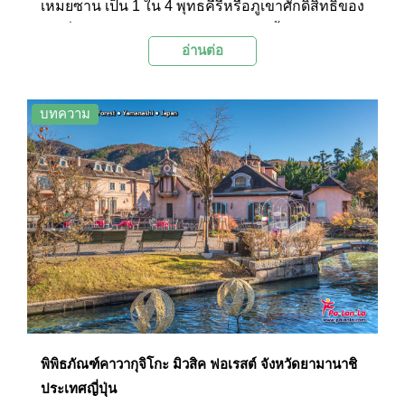
เหมยซาน เป็น 1 ใน 4 พุทธคีรีหรือภูเขาศักดิ์สิทธิ์ของ
จีน ที่องค์การยูเนสโก (UNESCO) ได้ขึ้นทะเบียนให้
อ่านต่อ
เป็นมรดกโลกทางวัฒนธรรมและธรรมชาติร่วมกับ
พระใหญ่เล่อซานเมื่อปี ค.ศ. 1996 ด้วยความงดงาม
ของธรรมชาติระดับ 5A บวกกับวัฒนธรรมอัน
บทความ
ยาวนาน และสถาปัตยกรรมอันงดงาม ทำให้เขาง้อ
ไบ๊เป็นจุดหมายปลายทางยอดนิยมสำหรับนักท่อง
เที่ยวที่ต้องการสัมผัสความอัศจรรย์ของธรรมชาติ
และวัฒนธรรมจีน
พิพิธภัณฑ์คาวากุจิโกะ มิวสิค ฟอเรสต์ จังหวัดยามานาชิ
ประเทศญี่ปุ่น