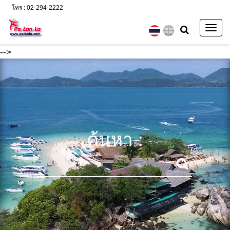
โทร : 02-294-2222
Togg
navig
-->
ค้นหา :