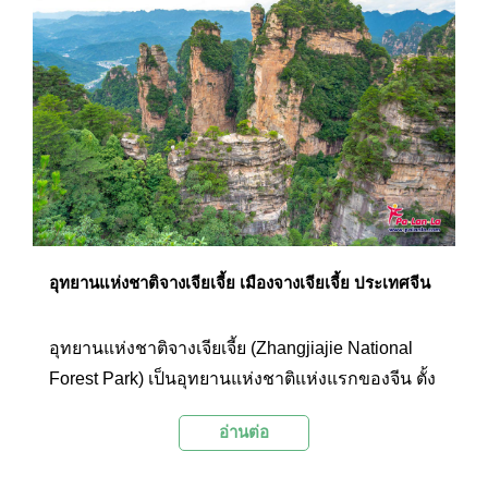
ยาวนาน และสถาปัตยกรรมอันงดงาม ทำให้เขาง้อ
ไบ๊เป็นจุดหมายปลายทางยอดนิยมสำหรับนักท่อง
เที่ยวที่ต้องการสัมผัสความอัศจรรย์ของธรรมชาติ
และวัฒนธรรมจีน
อุทยานแห่งชาติจางเจียเจี้ย เมืองจางเจียเจี้ย ประเทศจีน
อุทยานแห่งชาติจางเจียเจี้ย (Zhangjiajie National
Forest Park) เป็นอุทยานแห่งชาติแห่งแรกของจีน ตั้ง
อยู่ทางตอนเหนือของมณฑลหูหนาน ประเทศจีน
อ่านต่อ
สวรรค์บนดินแห่งนี้เผยให้เห็นถึงความมหัศจรรย์ของ
ธรรมชาติ ด้วยความสวยงามตระการตาของภูเขา