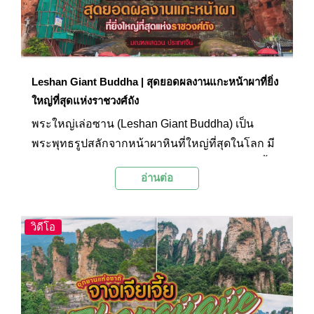
Leshan Giant Buddha | สุดยอดผลงานแกะหน้าผาที่ยิ่ง
ใหญ่ที่สุดแห่งราชวงศ์ถัง
พระใหญ่เล่อซาน (Leshan Giant Buddha) เป็น
พระพุทธรูปสลักจากหน้าผาหินที่ใหญ่ที่สุดในโลก มี
ความสูงถึง 71 เมตร หรือเทียบเท่ากับอาคาร 25 ชั้น
อ่านต่อ
ถือเป็นผลงานการแกะหน้าผาที่ยิ่งใหญ่ที่สุดของ
ราชวงศ์ถัง โดยองค์การยูเนสโก (UNESCO) ได้ขึ้น
ทะเบียนให้พระพุทธรูปเป็นมรดกโลกร่วมกับภูเขาเอ๋
วิดีโอ
อเหมยเมื่อปี ค.ศ. 1996