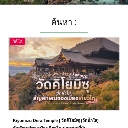
ค้นหา :
วิดีโอ
Kiyomizu Dera Temple | วัดคิโยมิซุ (วัดน้ำใส)