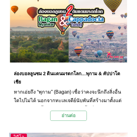
ภูเขาหินรูปกรวยโผล่ขึ้นมาจากพื้นดิน... ในครั้งนี้
Palanla จะพาออกเดินทางไปสัมผัสกับความน่า
อัศจรรย์ของ 2 ดินแดนมรดกโลก “พุกาม” และ “คัป
ปาโดเชีย” ด้วยมุมมองจากบนท้องฟ้าผ่านการล่อง
บอลลูนลมร้อน พร้อมแล้วไปด้วยกัน!
ล่องบอลลูนชม 2 ดินแดนมรดกโลก…พุกาม & คัปปาโด
เชีย
หากเอ่ยถึง “พุกาม” (Bagan) เชื่อว่าคงจะนึกถึงสิ่งอื่น
ใดไปไม่ได้ นอกจากทะเลเจดีย์นับพันที่สร้างมาตั้งแต่
สมัยโบราณ ตั้งเรียงรายอยู่บริเวณพื้นที่ของเขตเข
อ่านต่อ
ตมัณฑะเลย์ ประเทศเมียนมาร์ และหากเอ่ยถึง “คัป
ปาโดเชีย” (Cappadocia) ประเทศตุรกีหรือตุรเคีย
แน่นอนว่าก็คงจะต้องมีภาพของบอลลูนหลากสีลอย
วิดีโอ