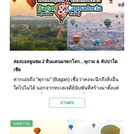
ออกเดินทางไปสัมผัสกับความน่าอัศจรรย์ ของ 2 ดิน
แดนมรดกโลก “พุกาม” และ “คัปปาโดเชีย” ด้วยมุม
มองจากบนท้องฟ้า ผ่านการล่องบอลลูนลมร้อน
พร้อมแล้วไปด้วยกันค่ะ
ล่องบอลลูนชม 2 ดินแดนมรดกโลก…พุกาม & คัปปาโด
เชีย
หากเอ่ยถึง “พุกาม” (Bagan) เชื่อว่าคงจะนึกถึงสิ่งอื่น
ใดไปไม่ได้ นอกจากทะเลเจดีย์นับพันที่สร้างมาตั้งแต่
สมัยโบราณ ตั้งเรียงรายอยู่บริเวณพื้นที่ของเขตเข
อ่านต่อ
ตมัณฑะเลย์ ประเทศเมียนมาร์ และหากเอ่ยถึง “คัป
ปาโดเชีย” (Cappadocia) ประเทศตุรกีหรือตุรเคีย
แน่นอนว่าก็คงจะต้องมีภาพของบอลลูนหลากสีลอย
บทความ
ล่องอยู่เหนือภูมิประเทศแปลกตา ที่เต็มไปด้วยกลุ่ม