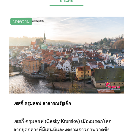
อ่านต่อ
ปกครองอันยิ่งใหญ่ของทวีปยุโรป ซึ่งอารยธรรมแห่ง
ความยิ่งใหญ่ และเปี่ยมไปด้วยประวัติศาสตร์อัน
ยาวนานนั้น ก็ยังคงสะท้อนอยู่ในวิถีชีวิตของชาว
บทความ
เมือง วัฒนธรรมประเพณี สถาปัตยกรรม ฯลฯ ราวกับ
มรดกที่สืบทอด และรักษากันมาอย่างดี จนถูกยกให้
เป็นเมืองที่มีความน่าหลงใหล ควรค่าแก่การไป
สัมผัสความเป็นยุโรปมากที่สุด โดยเมืองปรากยังได้
รับการประกาศให้เป็นเมืองมรดกโลก จากองค์การยู
เนสโก (UNESCO) ด้วย ปัจจุบันเมืองนี้นับเป็นหนึ่งใน
หมุดหมายสำคัญ ของบรรดานักท่องเที่ยวที่มาเยือน
ทวีปยุโรป ไปชม 12 สถานที่ท่องเที่ยวยอดนิยมใน
เมืองปรากพร้อมๆ กันกับ Palanla!
เชสกี้ ครุมลอฟ สาธารณรัฐเช็ก
เชสกี้ ครุมลอฟ (Cesky Krumlov) เมืองมรดกโลก
จากยุคกลางที่มีเสน่ห์และงดงามราวภาพวาดซึ่ง