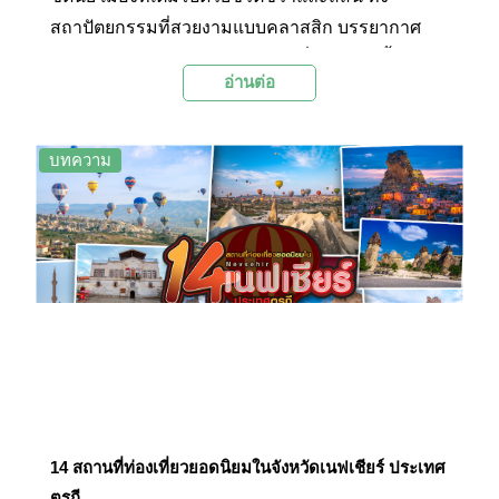
สถาปัตยกรรมที่สวยงามแบบคลาสสิก บรรยากาศ
ชายหาดอันผ่อนคลายๆ แบบออสซี่ ย่านช้อปปิ้ง ห้าง
อ่านต่อ
หรู ไปจนถึงพื้นที่สีเขียวริมอ่าว และตลาดปลาที่ใหญ่
เป็นอันดับสามของโลกก็รวมกันอยู่ ณ มหานครแห่ง
นี้อย่างกลมกล่อมและครบทุกมิติ Palanla จะพาไป
บทความ
ชม 13 สถานที่ท่องเที่ยวยอดนิยมในซิดนีย์ ประเทศ
ออสเตรเลีย เมืองที่ได้ชื่อว่าน่าอยู่ที่สุดในโลกติด
อันดับ 4 จากการจัดอันดับของ Economist
Intelligence Unit (EIU) ประจำปี 2023
14 สถานที่ท่องเที่ยวยอดนิยมในจังหวัดเนฟเชียร์ ประเทศ
ตุรกี