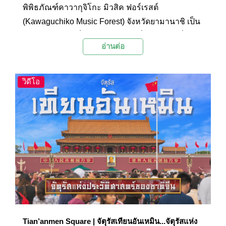
พิพิธภัณฑ์คาวากุจิโกะ มิวสิค ฟอร์เรสต์
(Kawaguchiko Music Forest) จังหวัดยามานาชิ เป็น
สวนสนุกขนาดเล็กและพิพิธภัณฑ์ที่จัดแสดงเครื่อง
อ่านต่อ
ดนตรีต่างๆ หลายๆ ยุคสมัยจากทั่วโลก โดยเฉพาะที่
นำเข้าจากแถบยุโรปซึ่งหาชมได้ยากในปัจจุบัน
วิดีโอ
Tian’anmen Square | จัตุรัสเทียนอันเหมิน...จัตุรัสแห่ง