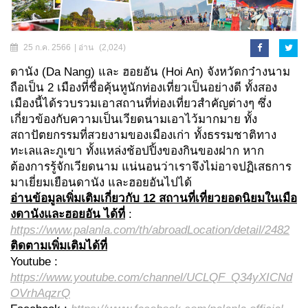
25 ก.ค. 2566
| อ่าน
(2,024)
ดานัง (Da Nang) และ ฮอยอัน (Hoi An) จังหวัดกว๋างนาม
ถือเป็น 2 เมืองที่ชื่อคุ้นหูนักท่องเที่ยวเป็นอย่างดี ทั้งสอง
เมืองนี้ได้รวบรวมเอาสถานที่ท่องเที่ยวสำคัญต่างๆ ซึ่ง
เกี่ยวข้องกับความเป็นเวียดนามเอาไว้มากมาย ทั้ง
สถาปัตยกรรมที่สวยงามของเมืองเก่า ทั้งธรรมชาติทาง
ทะเลและภูเขา ทั้งแหล่งช้อปปิ้งของกินของฝาก หาก
ต้องการรู้จักเวียดนาม แน่นอนว่าเราจึงไม่อาจปฏิเสธการ
มาเยี่ยมเยือนดานัง และฮอยอันไปได้
อ่านข้อมูลเพิ่มเติมเกี่ยวกับ 12 สถานที่เที่ยวยอดนิยมในเมือ
งดานังและฮอยอัน ได้ที่
:
https://www.palanla.com/th/abroadLocation/detail/2482
ติดตามเพิ่มเติมได้ที่
Youtube :
https://www.youtube.com/channel/UCLQF_Q34yXICNd
OVrhAqzrQ