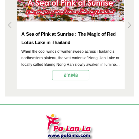
A Sea of Pink at Sunrise : The Magic of Red
14
Lotus Lake in Thailand
When the cool winds of winter sweep across Thailand’s
ปร
northeastern plateau, the vast waters of Nong Han Lake or
ใต
locally called Bueng Nong Han slowly awaken in luminous
ศู
c
shades of rose and crimson. Located in Kumphawapi
โล
อ่านต่อ
he
District of Udon Thani, this expansive freshwater lake is
ชา
celebrated not only as one of the largest natural lakes in
หล
the country, but also as the breathtaking “Red Lotus Lake”
ปร
— a rare natural wonder once recognized by international
ขอ
k-
media as one of the world’s most extraordinary lakes.
ที
บ้
gao
nd
for