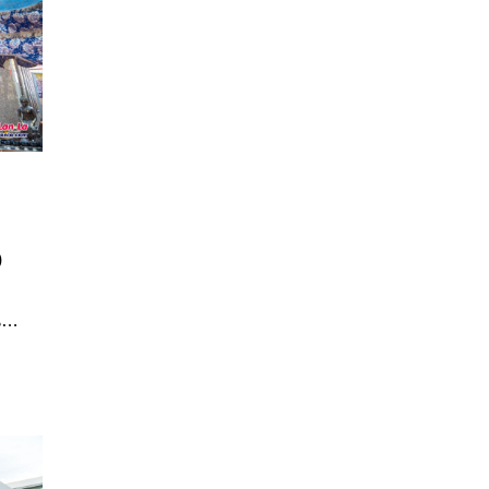
)
น
ระ