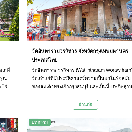
วัดอินทารามวรวิหาร จังหวัดกรุงเทพมหานคร
ประเทศไทย
ก่ที่
วัดอินทารามวรวิหาร (Wat Intharam Worawiharn
อรุณ
วัดเก่าแก่ที่มีประวัติศาสตร์ความเป็นมาในรัชสมัย
 ไร่ 1
ของสมเด็จพระเจ้ากรุงธนบุรี และเป็นที่ประดิษฐา
ยังเป็น
พระบรมศพของสมเด็จพระเจ้ากรุงธนบุรี รวมทั้งพ
ราชอัครมเหสีของพระองค์อีกด้วย
อ่านต่อ
บทความ