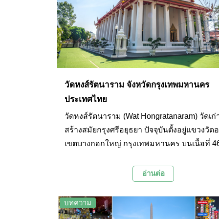
วัดหงส์รัตนาราม จังหวัดกรุงเทพมหานคร
ประเทศไทย
วัดหงส์รัตนาราม (Wat Hongratanaram) วัดเก่าแ
สร้างสมัยกรุงศรีอยุธยา ปัจจุบันตั้งอยู่แขวงวัด
เขตบางกอกใหญ่ กรุงเทพมหานคร บนเนื้อที่ 46
งาน 23 ตารางวา ที่ตามตำนานเล่าว่า วัดแห่งนี้
ที่ตั้งศาลพระเจ้าตากสินมหาราชแห่งแรกใน
อ่านต่อ
ประเทศไทย
บทความ