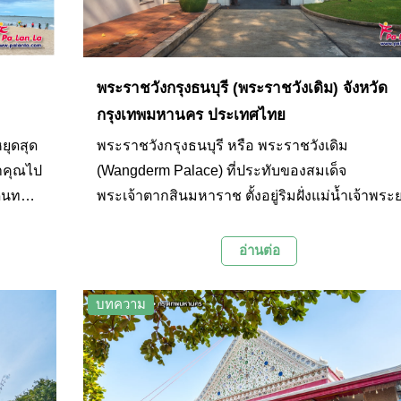
พระราชวังกรุงธนบุรี (พระราชวังเดิม) จังหวัด
กรุงเทพมหานคร ประเทศไทย
ยุดสุด
พระราชวังกรุงธนบุรี หรือ พระราชวังเดิม
พาคุณไป
(Wangderm Palace) ที่ประทับของสมเด็จ
ดินทาง
พระเจ้าตากสินมหาราช ตั้งอยู่ริมฝั่งแม่น้ำเจ้าพระ
ลใส
บริเวณปากคลองบางกอกใหญ่ ภายในกองบัญชาก
ย
กองทัพเรือ ถนนอรุณอมรินทร์ แขวงวัดอรุณ เขต
อ่านต่อ
บางกอกใหญ่ กรุงเทพมหานคร ในเขตที่เคยเป็นที่ตั
ของป้อมวิไชยเยนทร์ ที่สร้างขึ้นในสมัยสมเด็จพระ
บทความ
นารายณ์มหาราช