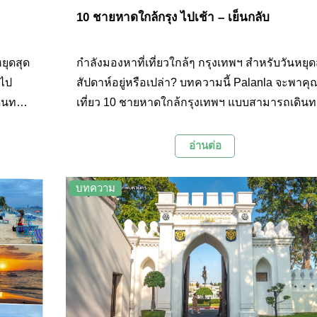
10 ชายหาดใกล้กรุง ไปเช้า – เย็นกลับ
ยุดสุด
กำลังมองหาที่เที่ยวใกล้ๆ กรุงเทพฯ สำหรับวันหยุด
ณไป
สัปดาห์อยู่หรือเปล่า? บทความนี้ Palanla จะพาค
ดินทาง
เที่ยว 10 ชายหาดใกล้กรุงเทพฯ แบบสามารถเดินท
ลใส
ไปเช้า - เย็นกลับได้ มีทั้งหาดทรายขาว น้ำทะเลใส
ย
และกิจกรรมสนุกๆ ให้ได้เพลิดเพลินกันมากมาย
อ่านต่อ
บทความ