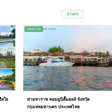
ทัน
ปาร์ค ตลาดแห่งนี้มีเอกลักษณ์เฉพาะตัวจาก
ึกซึ้ง
บรรยากาศของตลาดสไตล์วินเทจสุดแนว ภายใน
อ่านต่อ
ยกรรม
บริเวณมีร้านค้าและร้านอาหารมากมาย และยังมีม
ถ่ายรูปกับรถโบราณ อะไหล่รถคลาสสิก โกดังเก่า
บทความ
วนของ
และของสะสมโบราณต่างๆ อีกด้วย
ุดชมวิว
ีกด้วย
ฮีลใจ
ท่ามหาราช คอมมูนิตี้มอลล์ จังหวัด
กรุงเทพมหานคร ประเทศไทย