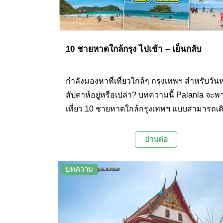
10 ชายหาดใกล้กรุง ไปเช้า – เย็นกลับ
กำลังมองหาที่เที่ยวใกล้ๆ กรุงเทพฯ สำหรับวันห
สัปดาห์อยู่หรือเปล่า? บทความนี้ Palanla จะ
เที่ยว 10 ชายหาดใกล้กรุงเทพฯ แบบสามารถเ
ไปเช้า - เย็นกลับได้ มีทั้งหาดทรายขาว น้ำทะเ
และกิจกรรมสนุกๆ ให้ได้เพลิดเพลินกันมากมา
อ่านต่อ
บทความ