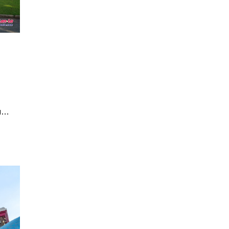
ยา
าร
้ง