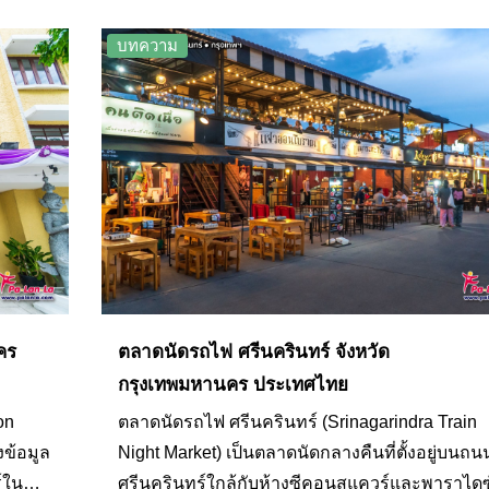
ทุก
เรียนรู้กันอย่างเห็นภาพชัดเจน ไม่ว่าจะเป็นการดู
่อง
ตำแหน่งของดวงดาว กลุ่มดาว ดาวฤกษ์ และดาว
บทความ
เคราะห์ต่างๆ นอกจากนี้ทางท้องฟ้าจำลองยังมีกา
ฉายภาพยนตร์เต็มโดมประจำเดือนอีกด้วย โดยช่ว
สอนดูดาวจะใช้เวลา 30 นาที และช่วงภาพยนตร์จ
ใช้เวลา 20 นาที
คร
ตลาดนัดรถไฟ ศรีนครินทร์ จังหวัด
กรุงเทพมหานคร ประเทศไทย
on
ตลาดนัดรถไฟ ศรีนครินทร์ (Srinagarindra Train
งข้อมูล
Night Market) เป็นตลาดนัดกลางคืนที่ตั้งอยู่บนถน
์ใน
ศรีนครินทร์ใกล้กับห้างซีคอนสแควร์และพาราไดซ