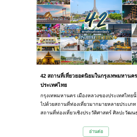
42 สถานที่เที่ยวยอดนิยมในกรุงเทพมหานคร
ประเทศไทย
กรุงเทพมหานคร เมืองหลวงของประเทศไทยนั้
ไปด้วยสถานที่ท่องเที่ยวมากมายหลายประเภท ท
สถานที่ท่องเที่ยวเชิงประวัติศาสตร์ ศิลปะวัฒ
วัดวาอาราม ตลาดนัด พิพิธภัณฑ์ ไปจนถึงศูนย
ขนาดใหญ่ วันนี้ทาง Palanla จึงได้รวบรวม 4
อ่านต่อ