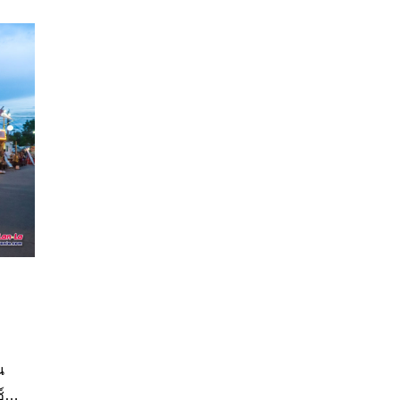
ดาว
ร
ง
ะ
น
์