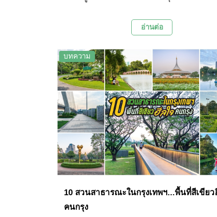
ด้านต่างๆ ตั้งแต่อดีตจนถึงปัจจุบันด้วยรูปแบบที่
สมัย เพื่อให้ผู้ที่เข้าชมได้เข้าถึงและเข้าใจอย่างล
อ่านต่อ
ไม่ว่าจะเป็นทางด้านศิลปะวัฒนธรรม สถาปัต
ความเป็นอยู่ ผังเมือง พระราชพิธี และพระราช
บทความ
กรณียกิจต่างๆ นอกจากนี้ภายในอาคารยังมีส่
ห้องสมุดนิทรรศน์รัตนโกสินทร์ โถงกิจกรรม จ
ร้านเครื่องดื่ม และร้านจำหน่ายสินค้าที่ระลึกอ
10 สวนสาธารณะในกรุงเทพฯ...พื้นที่สีเขียว
คนกรุง