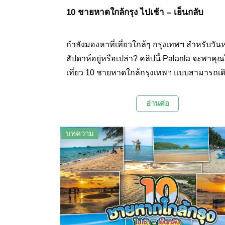
10 ชายหาดใกล้กรุง ไปเช้า – เย็นกลับ
กำลังมองหาที่เที่ยวใกล้ๆ กรุงเทพฯ สำหรับวันห
สัปดาห์อยู่หรือเปล่า? คลิปนี้ Palanla จะพาคุ
เที่ยว 10 ชายหาดใกล้กรุงเทพฯ แบบสามารถเ
ไปเช้า - เย็นกลับได้ มีทั้งหาดทรายขาว น้ำทะเ
และกิจกรรมสนุกๆ ให้ได้เพลิดเพลินกันมากมา
อ่านต่อ
บทความ