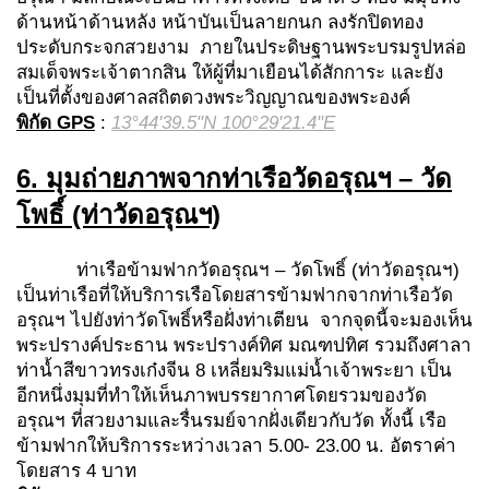
ด้านหน้าด้านหลัง หน้าบันเป็นลายกนก ลงรักปิดทอง
ประดับกระจกสวยงาม ภายในประดิษฐานพระบรมรูปหล่อ
สมเด็จพระเจ้าตากสิน ให้ผู้ที่มาเยือนได้สักการะ และยัง
เป็นที่ตั้งของศาลสถิตดวงพระวิญญาณของพระองค์
พิกัด
GPS
:
13°44'39.5"N 100°29'21.4"E
6.
มุมถ่ายภาพจาก
ท่าเรือวัดอรุณฯ – วัด
โพธิ์
(ท่าวัดอรุณฯ)
ท่าเรือข้ามฟากวัดอรุณฯ – วัดโพธิ์ (ท่าวัดอรุณฯ)
เป็นท่าเรือที่ให้บริการเรือโดยสารข้ามฟากจากท่าเรือวัด
อรุณฯ ไปยังท่าวัดโพธิ์หรือฝั่งท่าเตียน จากจุดนี้จะมองเห็น
พระปรางค์ประธาน พระปรางค์ทิศ มณฑปทิศ รวมถึงศาลา
ท่าน้ำสีขาวทรงเก๋งจีน 8 เหลี่ยมริมแม่น้ำเจ้าพระยา เป็น
อีกหนึ่งมุมที่ทำให้เห็นภาพบรรยากาศโดยรวมของวัด
อรุณฯ ที่สวยงามและรื่นรมย์จากฝั่งเดียวกับวัด ทั้งนี้ เรือ
ข้ามฟากให้บริการระหว่างเวลา 5.00- 23.00 น. อัตราค่า
โดยสาร 4 บาท