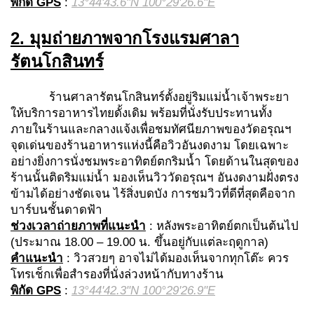
พิกัด
GPS
:
13°44'43.6"N 100°29'26.6"E
2.
มุมถ่ายภาพจาก
โรงแรมศาลา
รัตนโกสินทร์
ร้านศาลารัตนโกสินทร์ตั้งอยู่ริมแม่น้ำเจ้าพระยา
ให้บริการอาหารไทยดั้งเดิม พร้อมที่นั่งรับประทานทั้ง
ภายในร้านและกลางแจ้งเพื่อชมทัศนียภาพของวัดอรุณฯ
จุดเด่นของร้านอาหารแห่งนี้คือวิวอันงดงาม โดยเฉพาะ
อย่างยิ่งการนั่งชมพระอาทิตย์ตกริมน้ำ โดยด้านในสุดของ
ร้านนั้นติดริมแม่น้ำ มองเห็นวิววัดอรุณฯ อันงดงามฝั่งตรง
ข้ามได้อย่างชัดเจน ไร้สิ่งบดบัง การชมวิวที่ดีที่สุดคือจาก
บาร์บนชั้นดาดฟ้า
ช่วงเวลาถ่ายภาพที่แนะนำ
: หลังพระอาทิตย์ตกเป็นต้นไป
(ประมาณ 18.00 – 19.00 น. ขึ้นอยู่กับแต่ละฤดูกาล)
คำแนะนำ
: วิวสวยๆ อาจไม่ได้มองเห็นจากทุกโต๊ะ ควร
โทรเช็กเพื่อสำรองที่นั่งล่วงหน้ากับทางร้าน
พิกัด
GPS
:
13°44'42.3"N 100°29'26.9"E