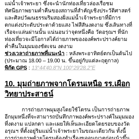
แม่น้ำเจ้าพระยา ซึ่งจะนำนักท่องเที่ยวล่องเรือชม
ทัศนียภาพยามค่ำคืนของสถานที่สำคัญเชิงประวัติศาสตร์
และศิลปวัฒนธรรมริมสองฝั่งแม่น้ำเจ้าพระยาที่มีการ
ตกแต่งประดับประดาด้วยแสง ไฟสีสันงดงาม ซึ่งเส้นทางที่
เรือจะแล่นผ่านนั้น แน่นอนว่าจุดหนึ่งคือ วัดอรุณฯ ที่นัก
ท่องเที่ยวจะมีโอกาสได้ถ่ายภาพขององค์พระปรางค์ยาม
ค่ำคืนในมุมมองชัดเจน งดงาม
ช่วงเวลาถ่ายภาพที่แนะนำ
: หลังพระอาทิตย์ตกเป็นต้นไป
(ประมาณ 18.00 – 19.00 น. ขึ้นอยู่กับแต่ละฤดูกาล)
พิกัด
GPS
:
13°44'40.8"N 100°29'28.2"E
10. มุมถ่ายภาพจากโดรนเหนือ รร.เผือก
วิทยาประสาธน์
การถ่ายภาพมุมสูงโดยใช้โดรน เป็นการถ่ายภาพ
อีกมุมหนึ่งที่จะสามารถบันทึกภาพองค์พระปรางค์ในมุมมอง
ที่งดงาม แปลกตา และเผยให้เห็นละเอียดโดยรอบของวัด
อรุณฯ ที่ตั้งอยู่ริมแม่น้ำเจ้าพระยาในขณะเดียวกัน ทั้งนี้
การถ่ายภาพด้วยโดรนต้องทำเรื่องขออนุญาตก่อนนำขึ้น