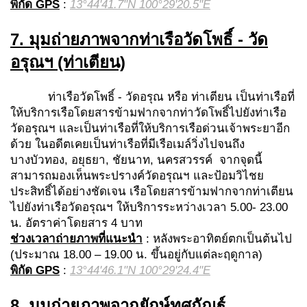
พิกัด
GPS
:
13°44'41.7"N 100°29'20.5"E
7.
มุมถ่ายภาพจาก
ท่าเรือวัดโพธิ์ - วัด
อรุณฯ
(ท่าเตียน)
ท่าเรือวัดโพธิ์ - วัดอรุณ
หรือ ท่าเตียน เป็นท่าเรือที่
ให้บริการเรือโดยสารข้ามฟากจากท่าวัดโพธิ์ไปยังท่าเรือ
วัดอรุณฯ และเป็นท่าเรือที่ให้บริการเรือด่วนเจ้าพระยาอีก
ด้วย ในอดีตเคยเป็นท่าเรือที่มีเรือเมล์วิ่งไปจนถึง
บางบัวทอง, อยุธยา, ชัยนาท, นครสวรรค์ จากจุดนี้
สามารถมองเห็นพระปรางค์วัดอรุณฯ และป้อมวิไชย
ประสิทธิ์ได้อย่างชัดเจน เรือโดยสารข้ามฟากจากท่าเตียน
ไปยังท่าเรือวัดอรุณฯ ให้บริการระหว่างเวลา 5.00- 23.00
น. อัตราค่าโดยสาร 4 บาท
ช่วงเวลาถ่ายภาพที่แนะนำ
: หลังพระอาทิตย์ตกเป็นต้นไป
(ประมาณ 18.00 – 19.00 น. ขึ้นอยู่กับแต่ละฤดูกาล)
พิกัด
GPS
:
13°44'46.1"N 100°29'24.4"E
8.
มุมถ่ายภาพจากยักษ์ทศกัณฐ์