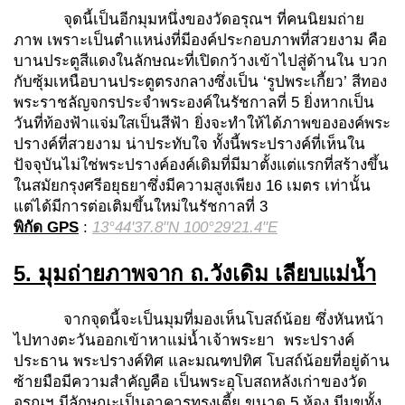
จุดนี้เป็นอีกมุมหนึ่งของวัดอรุณฯ ที่คนนิยมถ่าย
ภาพ เพราะเป็นตำแหน่งที่มีองค์ประกอบภาพที่สวยงาม คือ
บานประตูสีแดงในลักษณะที่เปิดกว้างเข้าไปสู่ด้านใน บวก
กับซุ้มเหนือบานประตูตรงกลางซึ่งเป็น ‘รูปพระเกี้ยว’ สีทอง
พระราชลัญจกรประจำพระองค์ในรัชกาลที่ 5 ยิ่งหากเป็น
วันที่ท้องฟ้าแจ่มใสเป็นสีฟ้า ยิ่งจะทำให้ได้ภาพขององค์พระ
ปรางค์ที่สวยงาม น่าประทับใจ ทั้งนี้พระปรางค์ที่เห็นใน
ปัจจุบันไม่ใช่พระปรางค์องค์เดิมที่มีมาตั้งแต่แรกที่สร้างขึ้น
ในสมัยกรุงศรีอยุธยาซึ่งมีความสูงเพียง 16 เมตร เท่านั้น
แต่ได้มีการต่อเติมขึ้นใหม่ในรัชกาลที่ 3
พิกัด
GPS
:
13°44'37.8"N 100°29'21.4"E
5.
มุมถ่ายภาพจาก
ถ.วังเดิม เลียบแม่น้ำ
จากจุดนี้จะเป็นมุมที่มองเห็นโบสถ์น้อย ซึ่งหันหน้า
ไปทางตะวันออกเข้าหาแม่น้ำเจ้าพระยา พระปรางค์
ประธาน พระปรางค์ทิศ และมณฑปทิศ โบสถ์น้อยที่อยู่ด้าน
ซ้ายมือมีความสำคัญคือ เป็นพระอุโบสถหลังเก่าของวัด
อรุณฯ มีลักษณะเป็นอาคารทรงเตี้ย ขนาด 5 ห้อง มีมุขทั้ง