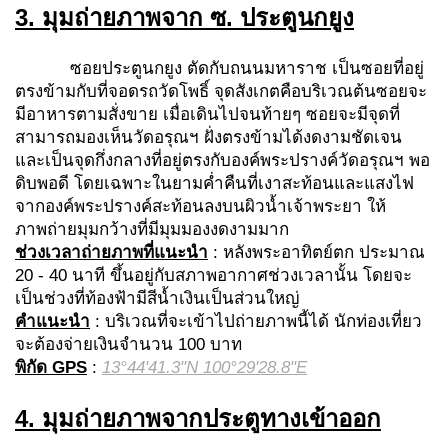
3.
มุมถ่ายภาพจาก
ซ
. ประตูนกยูง
ซอยประตูนกยูง ตัดกับถนนมหาราช เป็นซอยที่อยู่
ตรงข้ามกับที่จอดรถวัดโพธิ์ จุดสังเกตคือบริเวณต้นซอยจะ
มีอาหารตามสั่งขาย เมื่อเดินไปจนท้ายๆ ซอยจะมีจุดที่
สามารถมองเห็นวัดอรุณฯ ฝั่งตรงข้ามได้งดงามชัดเจน
และเป็นจุดกึ่งกลางที่อยู่ตรงกับองค์พระปรางค์วัดอรุณฯ พอ
ดิบพอดี โดยเฉพาะในยามค่ำคืนที่เงาสะท้อนและแสงไฟ
จากองค์พระปรางค์สะท้อนลงบนผิวน้ำเจ้าพระยา ให้
ภาพถ่ายมุมกว้างที่มีมุมมองงดงามมาก
ช่วงเวลาถ่ายภาพที่แนะนำ
: หลังพระอาทิตย์ตก ประมาณ
20 - 40 นาที ขึ้นอยู่กับสภาพอากาศช่วงเวลานั้น โดยจะ
เป็นช่วงที่ท้องฟ้ามีสีน้ำเงินเป็นส่วนใหญ่
คำแนะนำ
: บริเวณที่จะเข้าไปถ่ายภาพนี้ได้ นักท่องเที่ยว
จะต้องจ่ายเงินจำนวน 100 บาท
พิกัด
GPS
:
13°44'41.3"N 100°29'28.8"E
4.
มุมถ่ายภาพจาก
ประตูทางเข้าออก