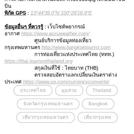
บิน
พิกัด
GPS
:
13°44'39.0"N 100°29'18.9"E
ข้อมูลอื่นๆ ที่ควรรู้
: เว็บไซต์พยากรณ์
อากาศ
https://www.accuweather.com/
ศูนย์บริการข้อมูลท่องเที่ยว
กรุงเทพมหานคร
http://www.bangkoktourist.com
การท่องเที่ยวแห่งประเทศไทย (ททท.)
https://thai.tourismthailand.org
สกุลเงินที่ใช้ : ไทยบาท (THB)
ตรวจสอบอัตราแลกเปลี่ยนเงินตราต่าง
ประเทศ
https://www.xe.com/currencyconverter
ประเทศไทย
มุมสวย
Thailand
จังหวัดกรุงเทพมหานคร
Bangkok
เที่ยวกรุงเทพมหานคร
เที่ยวกรุงเทพ