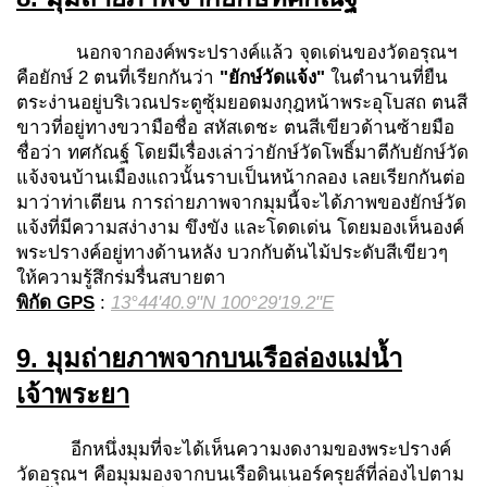
นอกจากองค์พระปรางค์แล้ว จุดเด่นของวัดอรุณฯ
คือยักษ์ 2 ตนที่เรียกกันว่า
"ยักษ์วัดแจ้ง"
ในตำนานที่ยืน
ตระง่านอยู่บริเวณประตูซุ้มยอดมงกุฎหน้าพระอุโบสถ ตนสี
ขาวที่อยู่ทางขวามือชื่อ สหัสเดชะ ตนสีเขียวด้านซ้ายมือ
ชื่อว่า ทศกัณฐ์ โดยมีเรื่องเล่าว่ายักษ์วัดโพธิ์มาตีกับยักษ์วัด
แจ้งจนบ้านเมืองแถวนั้นราบเป็นหน้ากลอง เลยเรียกกันต่อ
มาว่าท่าเตียน การถ่ายภาพจากมุมนี้จะได้ภาพของยักษ์วัด
แจ้งที่มีความสง่างาม ขึงขัง และโดดเด่น โดยมองเห็นองค์
พระปรางค์อยู่ทางด้านหลัง บวกกับต้นไม้ประดับสีเขียวๆ
ให้ความรู้สึกร่มรื่นสบายตา
พิกัด
GPS
:
13°44'40.9"N 100°29'19.2"E
9. มุมถ่ายภาพจากบนเรือล่องแม่น้ำ
เจ้าพระยา
อีกหนึ่งมุมที่จะได้เห็นความงดงามของพระปรางค์
วัดอรุณฯ คือมุมมองจากบนเรือดินเนอร์ครุยส์ที่ล่องไปตาม