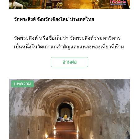
พระศักดิ์สิทธิ์เก่าแก่อายุกว่า 700 ปีที่ผู้คนศรัทธา ดัง
นั้น ในทุกๆเทศกาลสำคัญอาทิ ปีใหม่หรือสงกรานต์
จะมีการมาทำบุญขึ้นปีใหม่ หรือสะเดาะเคราะห์
วัดพระสิงห์ จังหวัดเชียงใหม่ ประเทศไทย
ประจำปีที่วัดนี้อยู่เสมอ รวมถึงในวันธรรมดาด้วยเช่น
กัน
วัดพระสิงห์ หรือชื่อเต็มว่า วัดพระสิงห์วรมหาวิหาร
เป็นหนึ่งในวัดเก่าแก่สำคัญและแหล่งท่องเที่ยวที่ห้าม
พลาด ของเมืองเชียงใหม่ ภาคเหนือของประเทศไทย
อ่านต่อ
โดยวัดพระสิงห์ถือเป็นวัดสำคัญที่เป็น ที่ประดิษฐาน
ของพระสิงห์ (หรือพระพุทธสิหิงค์) ซึ่งเป็นหนึ่งใน
พระพุทธรูปศักดิ์สิทธิ์เก่าแก่คู่บ้านคู่เมือง และภายใน
บทความ
วัดยังมีเจดีย์พระสิงห์ ซึ่งเป็นเจดีย์ประจำตัวของผู้ที่
เกิดในปีนักษัตรมะโรงอีกด้วย นอกจากความสำคัญ
ดังกล่าวแล้ว ภายในวัดพระสิงห์ยังเต็มไปด้วยสิ่ง
ก่อสร้างสวยงามตามแบบศิลปะล้านนา ซึ่งนอกจาก
จะทรงคุณค่าในด้านของงานศิลปะแล้ว ยังเป็นหลัก
ฐานทางประวัติศาสตร์ที่สำคัญของเมืองเชียงใหม่