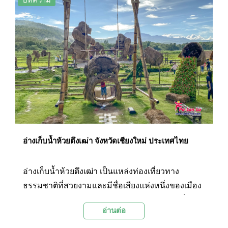
ท่องเที่ยวทางธรรมชาติกับป่าไม้ที่สำคัญอีกแห่งหนึ่ง
ของประเทศไทย
อ่างเก็บน้ำห้วยตึงเฒ่า จังหวัดเชียงใหม่ ประเทศไทย
อ่างเก็บน้ำห้วยตึงเฒ่า เป็นแหล่งท่องเที่ยวทาง
ธรรมชาติที่สวยงามและมีชื่อเสียงแห่งหนึ่งของเมือง
เชียงใหม่ ภาคเหนือของประเทศไทย โดยอ่างเก็บน้ำ
อ่านต่อ
ห้วยตึงเฒ่านี้ เดิมทีเป็นโครงการในพระราชดำริเพื่อ