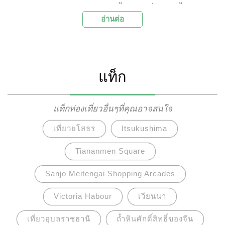
มากนัก เหมือนการเดินทางขึ้นเขาลูกอื่นๆ อีกทั้งมีวิว
อ่านต่อ
ที่สวยงาม แวดล้อมไปด้วย สวนดอกไม้ แปลงผัก
ละลานตา และอากาศที่เย็นสบายจึงทำให้ที่นี่เป็นจุด
หมายยอดนิยมอยู่ตลอดทั้งปี
แท็ก
แท็กท่องเที่ยวอื่นๆที่คุณอาจสนใจ
เที่ยวยโสธร
Itsukushima
Tiananmen Square
Sanjo Meitengai Shopping Arcades
Victoria Habour
เวียนนา
เที่ยวอุบลราชธานี
ถ้ำหินศักดิ์สิทธิ์ของจีน