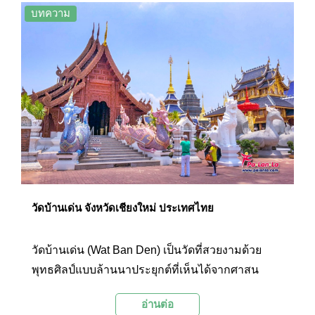
อยู่ตลอดทั้งปี
บทความ
วัดบ้านเด่น จังหวัดเชียงใหม่ ประเทศไทย
วัดบ้านเด่น (Wat Ban Den) เป็นวัดที่สวยงามด้วย
พุทธศิลป์แบบล้านนาประยุกต์ที่เห็นได้จากศาสน
สถานหลายอย่างภายในวัด ได้แก่ วิหาร หอพระ
อ่านต่อ
ธรรม พระอุโบสถ มณฑปพระเศรษฐีนวโกฎิ ศาลา