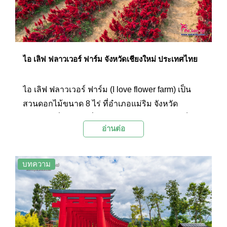
ไอ เลิฟ ฟลาวเวอร์ ฟาร์ม จังหวัดเชียงใหม่ ประเทศไทย
ไอ เลิฟ ฟลาวเวอร์ ฟาร์ม (I love flower farm) เป็น
สวนดอกไม้ขนาด 8 ไร่ ที่อำเภอแม่ริม จังหวัด
เชียงใหม่ที่นักท่องเที่ยวนิยมเดินทางไปถ่ายรูป เต็มไป
อ่านต่อ
ด้วยดอกไม้หลากหลายชนิดและมุมถ่ายภาพสวยๆ
ที่ทางฟาร์มได้จัดไว้ให้ถ่ายรูปกันอย่างจุใจ
บทความ