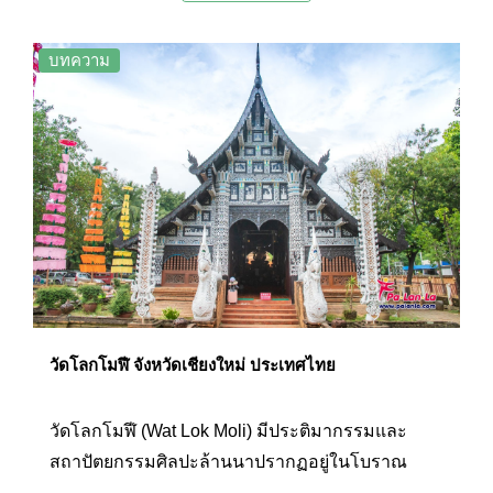
ยาว ศาลาพระอรหันต์ หอไตร หอกลอง กู่ของอดีต
ครูบา ที่ต่างมีเอกลักษณ์ของศิลปะล้านนาอันอ่อน
บทความ
ช้อยงดงามโดยทางวัดมีแนวคิดที่ต้องการให้วัดเป็น
สถานที่พักผ่อนทางจิตใจมากกว่าใช้ประกอบ
พิธีกรรมทางศาสนา นอกจากนี้ภายในวัดยังมีศาสน
วัตถุประจำวัดที่สำคัญคือ พระแก้วเกล้าเจ้าบุญเรือง
พระพุทธมหาบารมีศรีศากยวงศ์ และพระเจ้าทันใจ
ให้ประชาชนได้กราบไหว้สักการะอีกด้วย
วัดโลกโมฬี จังหวัดเชียงใหม่ ประเทศไทย
วัดโลกโมฬี (Wat Lok Moli) มีประติมากรรมและ
สถาปัตยกรรมศิลปะล้านนาปรากฏอยู่ในโบราณ
สถานสำคัญหลายอย่างภายในวัด ได้แก่ ซุ้มประตูที่