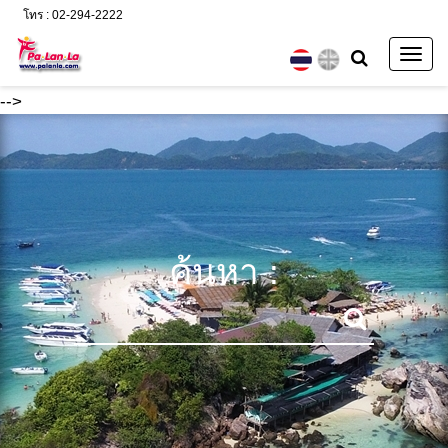
โทร : 02-294-2222
Togg
navig
-->
ค้นหา :