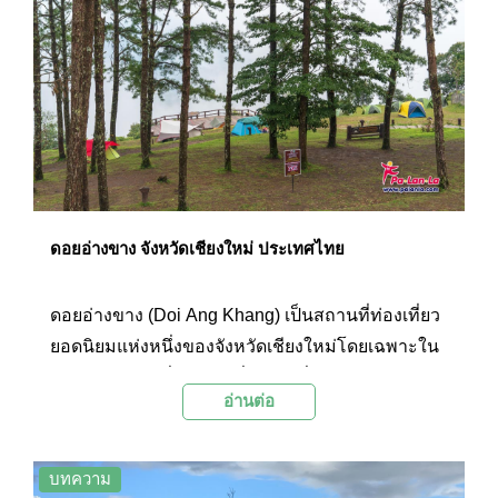
ดอยอ่างขาง จังหวัดเชียงใหม่ ประเทศไทย
ดอยอ่างขาง (Doi Ang Khang) เป็นสถานที่ท่องเที่ยว
ยอดนิยมแห่งหนึ่งของจังหวัดเชียงใหม่โดยเฉพาะใน
ช่วงหน้าหนาวที่นักท่องเที่ยวจะหลั่งไหลมาชมความ
อ่านต่อ
ความงามของธรรมชาติ ภูเขา ทะเลหมอก พืชพรรณ
เมืองหนาวและดอกไม้สวยๆ กันอย่างคึกคัก
บทความ