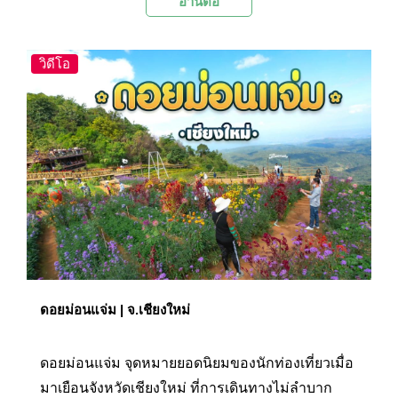
อ่านต่อ
ธรรม พระอุโบสถ มณฑปพระเศรษฐีนวโกฎิ ศาลา
ยาว ศาลาพระอรหันต์ หอไตร หอกลอง กู่ของอดีต
ครูบา ที่ต่างมีเอกลักษณ์ของศิลปะล้านนาอันอ่อน
วิดีโอ
ช้อยงดงามโดยทางวัดมีแนวคิดที่ต้องการให้วัดเป็น
สถานที่พักผ่อนทางจิตใจมากกว่าใช้ประกอบ
พิธีกรรมทางศาสนา นอกจากนี้ภายในวัดยังมีศาสน
วัตถุประจำวัดที่สำคัญคือ พระแก้วเกล้าเจ้าบุญเรือง
พระพุทธมหาบารมีศรีศากยวงศ์ และพระเจ้าทันใจ
ให้ประชาชนได้กราบไหว้สักการะอีกด้วย
ดอยม่อนแจ่ม | จ.เชียงใหม่
ดอยม่อนแจ่ม จุดหมายยอดนิยมของนักท่องเที่ยวเมื่อ
มาเยือนจังหวัดเชียงใหม่ ที่การเดินทางไม่ลำบาก