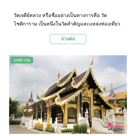
วัดเจดีย์หลวง หรือชื่ออย่างเป็นทางการคือ วัด
โชติการาม เป็นหนึ่งในวัดสำคัญและแหล่งท่องเที่ยว
ที่ห้ามพลาด ของเมืองเชียงใหม่ ภาคเหนือของ
อ่านต่อ
ประเทศไทย ทั้งนี้ วัดเจดีย์หลวงถือเป็นพระอาราม
หลวงเก่าคู่เมืองเชียงใหม่มาตั้งแต่อดีต ได้รับการ
บูรณะมาหลายต่อหลายสมัย อีกทั้งภายในวัดยังมีพระ
บทความ
เจดีย์โบราณองค์ใหญ่แม้จะได้รับความเสียหายจาก
แผ่นดินไหวเมื่อหลายร้อยปีก่อนจนยอดถล่มลงมา แต่
ขนาดที่เหลืออยู่ก็ยังกว้างถึงด้านละ 60 เมตร ถือเป็น
องค์พระเจดีย์ที่มีความสำคัญองค์หนึ่งในเชียงใหม่
และตั้งอยู่ใจกลางตัวเมืองเชียงใหม่ ทั้งยังถือว่าเป็น
หนึ่งในสัญลักษณ์ความรุ่งเรืองของเมืองเชียงใหม่ใน
ฐานะศูนย์กลางการปกครองล้านนาในอดีตและ
นอกจากพระเจดีย์องค์ใหญ่แล้ว ปัจจุบันวัดเจดีย์หลวง
ยังเป็นที่ตั้งของ เสาอินทขีล ซึ่งถือเป็นหลักเมือง