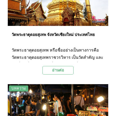
กลุ่มพระพุทธรูปหินสลักที่ตั้งเรียงราย , เสาหินอโศก
จำลอง และ ฯลฯ ด้วยบรรยากาศที่เปี่ยมเสน่ห์และ
ความสวยงามร่มรื่นนี้เอง วัดอุโมงค์จึงได้ถูกใช้เป็น
สถานที่ถ่ายทำภาพยนตร์และละครโทรทัศน์หลาย
เรื่อง อาทิ รากนครา ละครโทรทัศน์อันโด่งดังที่ออก
วัดพระธาตุดอยสุเทพ จังหวัดเชียงใหม่ ประเทศไทย
อากาศทางช่อง 3 เป็นต้น
วัดพระธาตุดอยสุเทพ หรือชื่ออย่างเป็นทางการคือ
วัดพระธาตุดอยสุเทพราชวรวิหาร เป็นวัดสำคัญ และ
ถือเป็นหนึ่งแหล่งท่องเที่ยวสำคัญอันเป็นสัญลักษณ์
อ่านต่อ
ของเมืองเชียงใหม่ ภาคเหนือของประเทศไทย โดย
วัดพระธาตุดอยสุเทพถูกตั้งชื่อตามพระธาตุที่ตั้งอยู่
ด้านบนของดอยสุเทพ ซึ่งถือเป็นองค์พระธาตุ
บทความ
ศักดิ์สิทธิ์ที่ชาวเชียงใหม่ให้ความเคารพนับถือสืบ
เนื่องมาช้านาน ทั้งยังถือเป็น พระธาตุประจำตัวของผู้
ที่เกิดในปีนักษัตรมะแม (ปีแพะ) อีกด้วย และด้วย
ความศรัทธานี้เอง ที่ทำให้วัดพระธาตุดอยสุเทพได้รับ