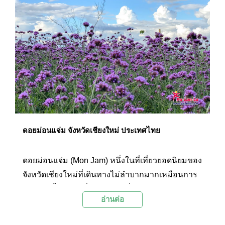
ดอยม่อนแจ่ม จังหวัดเชียงใหม่ ประเทศไทย
ดอยม่อนแจ่ม (Mon Jam) หนึ่งในที่เที่ยวยอดนิยมของ
จังหวัดเชียงใหม่ที่เดินทางไม่ลำบากมากเหมือนการ
เดินทางขึ้นเขาลูกอื่นๆ แต่มีวิวที่สวยงาม แวดล้อมไป
อ่านต่อ
ด้วยสวนดอกไม้และแปลงผักละลานตา และด้วย
อากาศที่เย็นสบายจึงทำให้ที่นี่เป็นจุดหมายยอดนิยม