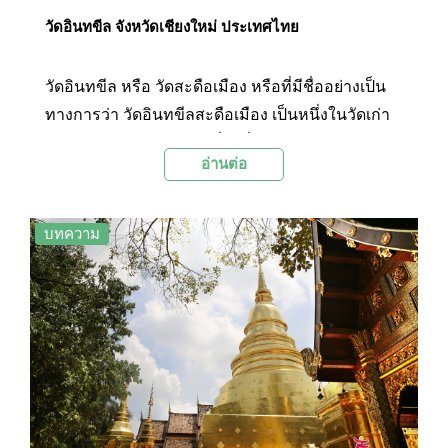
สำคัญที่ชาวเชียงใหม่ให้ความสำคัญเป็นอย่างยิ่งอีก
วัดอินทขีล จังหวัดเชียงใหม่ ประเทศไทย
ด้วย
วัดอินทขีล หรือ วัดสะดือเมือง หรือที่มีชื่ออย่างเป็น
ทางการว่า วัดอินทขีลสะดือเมือง เป็นหนึ่งในวัดเก่า
แก่สำคัญและแหล่งท่องเที่ยวที่ห้ามพลาด ของเมือง
อ่านต่อ
เชียงใหม่ ภาคเหนือของประเทศไทย โดยวัดอินทขี
ลนั้น เคยเป็นที่ตั้งของเสาอินทขีลหรือเสาหลักเมือง
เชียงใหม่ ที่จะประดิษฐานอยู่ที่ใจกลางเมือง หรือที่
บทความ
เรียกว่า สะดือเมือง ซึ่งเป็นจุดยุทธศาสตร์สำคัญแห่ง
หนึ่งในสมัยโบราณ รวมถึงเป็นแหล่งรวมศรัทธาที่
สำคัญอีกแห่งของชาวเมืองเชียงใหม่ ถึงแม้ปัจจุบัน
ภายในวัดอินทขีลจะไม่มีเสาอินทขีลดั้งเดิม เนื่องจาก
ถูกย้ายไปประดิษฐานที่วัดเจดีย์หลวงแล้ว แต่
ประชาชนชาวเชียงใหม่ก็ยังคงให้ความสำคัญกับวัด
นี้ เนื่องจากภายในวัดเป็นที่ประดิษฐาน หลวงพ่อขาว