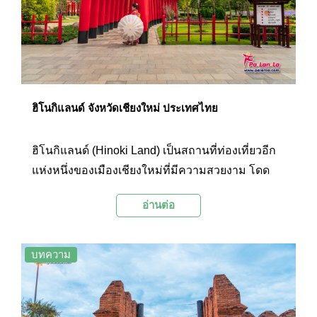
ฮิโนกิแลนด์ จังหวัดเชียงใหม่ ประเทศไทย
ฮิโนกิแลนด์ (Hinoki Land) เป็นสถานที่ท่องเที่ยวอีก
แห่งหนึ่งของเมืองเชียงใหม่ที่มีความสวยงาม โดด
เด่นและมีเอกลักษณ์คือเสาไม้สีแดงขนาดใหญ่เรียง
อ่านต่อ
รายเกือบร้อยคู่ โดยมีฉากหลังเป็นทิวเขาสีเขียวลด
หลั่นกันสวยงาม โอบล้อมด้วยลำน้ำฝางและพื้นที่
เกษตรกรรมของชาวบ้าน ที่นี่ถือเป็นอาณาจักรไม้
บทความ
หอมฮิโนกิแห่งแรกและแห่งเดียวในประเทศไทย ซึ่ง
หากใครไม่ทราบก็อาจคิดว่าอยู่ที่ญี่ปุ่นจริงๆ