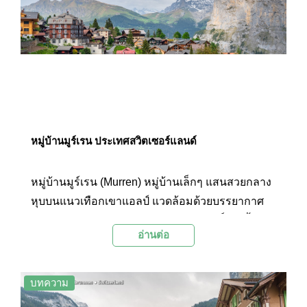
หมู่บ้านมูร์เรน ประเทศสวิตเซอร์แลนด์
หมู่บ้านมูร์เรน (Murren) หมู่บ้านเล็กๆ แสนสวยกลาง
หุบบนแนวเทือกเขาแอลป์ แวดล้อมด้วยบรรยากาศ
สวยงามของธรรมชาติและอากาศบริสุทธิ์แห่งนี้ คือ
อ่านต่อ
ทางผ่านที่จะขึ้นไปยังยอดเขาชิลธอร์น (Schillthorn)
ถือเป็นสถานที่ท่องเที่ยวยอดนิยมอีกแห่งหนึ่งที่ใครได้
มาเยือนจะต้องหลงรักในมนต์เสน่ห์ของบ้านเรือน
บทความ
แบบสวิสชาเลต์ท่ามกลางอ้อมกอดของขุนเขา