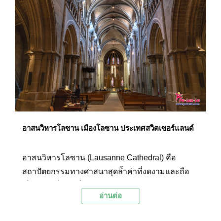
อาสนวิหารโลซาน เมืองโลซาน ประเทศสวิตเซอร์แลนด์
อาสนวิหารโลซาน (Lausanne Cathedral) คือ
สถาปัตยกรรมทางศาสนาสุดล้ำค่าที่งดงามและถือ
เป็นโบสถ์ที่ใหญ่ที่สุดในสวิตเซอร์แลนด์ นอกจาก
อ่านต่อ
สถาปัตยกรรมที่งดงามและยิ่งใหญ่นี้แล้ว บริเวณยอด
ของปราสาทยังมีจุดชมวิวเมืองโลซานที่เป็นจุดเด่น