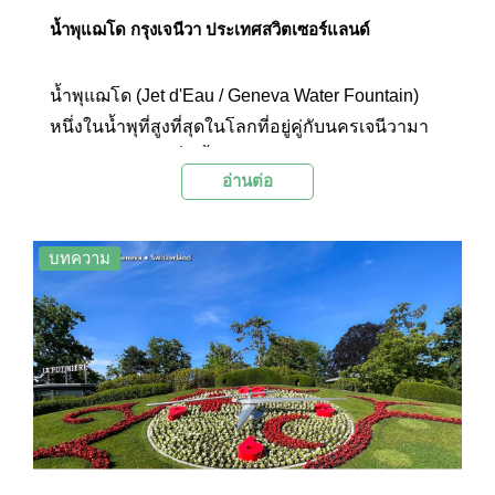
น้ำพุแฌโด กรุงเจนีวา ประเทศสวิตเซอร์แลนด์
น้ำพุแฌโด (Jet d'Eau / Geneva Water Fountain)
หนึ่งในน้ำพุที่สูงที่สุดในโลกที่อยู่คู่กับนครเจนีวามา
นานกว่า 100 ปี เป็นน้ำพุขนาดใหญ่ความสูง 140
อ่านต่อ
เมตร สามารถมองเห็นได้จากทุกมุมในเมือง เเละ
กลายมาเป็นเเลนด์มาร์กสำคัญที่ไม่ว่าใครมาเที่ยวเจ
นีวาก็ต้องไม่พลาดมาชมความยิ่งใหญ่อลังการของ
บทความ
น้ำพุแห่งนี้