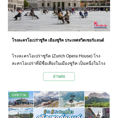
โรงละครโอเปร่าซูริค เมืองซูริค ประเทศสวิตเซอร์แลนด์
โรงละครโอเปร่าซูริค (Zurich Opera House) โรง
ละครโอเปร่าที่มีชื่อเสียงในเมืองซูริค เป็นหนึ่งในโรง
อุปรากรหลักในประเทศที่ดึงดูดผู้ชื่นชอบการแสดงโอ
อ่านต่อ
เปร่าและดนตรีจากทั่วทุกมุมโลก และมี
ประวัติศาสตร์อันยาวนานเกือบ 200 ปี กับตัวอาคาร
ซึ่งถือได้ว่าเป็นผลงานทางสถาปัตยกรรมชิ้นเอกที่
บทความ
ผสมผสานองค์ประกอบแบบดั้งเดิมและสมัยใหม่เข้า
ด้วยกันอย่างลงตัว