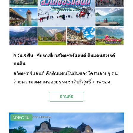
9 วัน 8 คืน...ขับรถเที่ยวสวิตเซอร์แลนด์ ดินแดนสวรรค์
บนดิน
สวิตเซอร์แลนด์ คือดินแดนในฝันของใครหลายๆ คน
ด้วยความงดงามของธรรมชาติบริสุทธิ์ ภาพของ
ทะเลสาบสีฟ้าใสราวกับกระจก เนินเขาเขียวขจี บ้าน
อ่านต่อ
เรือนหลังน้อยที่กระจายตัวอยู่อย่างเหมาะเจาะ เทือก
เขาที่ปกคลุมด้วยหิมะสีขาวเป็นแนวยาวโอบล้อมดิน
แดนที่ได้ชื่อว่าเป็นหลังคาของทวีปยุโรปแห่งนี้ ไป
บทความ
จนถึงความรุ่มรวยทางประวัติศาสตร์ วัฒนธรรม และ
สถาปัตยกรรมเก่าแก่ตามเมืองต่างๆ ล้วนแต่เป็นเสน่ห์