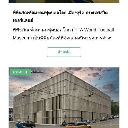
พิพิธภัณฑ์สมาคมฟุตบอลโลก เมืองซูริค ประเทศสวิต
เซอร์แลนด์
พิพิธภัณฑ์สมาคมฟุตบอลโลก (FIFA World Football
Museum) เป็นพิพิธภัณฑ์ที่จัดแสดงนิทรรศการต่างๆ
ที่เกี่ยวข้องกับการแข่งขันฟุตบอลโลก และ
อ่านต่อ
วิวัฒนาการของฟุตบอลในช่วงหลายปีที่ผ่านมา ซึ่งจะ
มอบประสบการณ์อันล้ำค่าให้กับแฟนฟุตบอลตัวยงที่
เข้ามาเยี่ยมชมพิพิธภัณฑ์แห่งนี้
บทความ