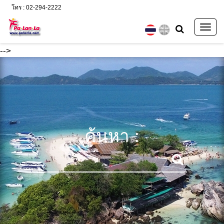
โทร : 02-294-2222
Togg
navig
-->
ค้นหา :