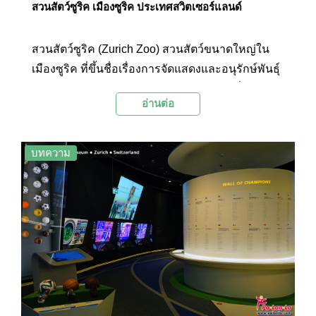
สวนสัตว์ซูริค เมืองซูริค ประเทศสวิตเซอร์แลนด์
สวนสัตว์ซูริค (Zurich Zoo) สวนสัตว์ขนาดใหญ่ใน
เมืองซูริค ที่ขึ้นชื่อเรื่องการจัดแสดงและอนุรักษ์พันธุ์
สัตว์ต่างๆ ในระบบใกล้เคียงธรรมชาติมากที่สุดแห่ง
อ่านต่อ
หนึ่ง ภายในสวนสัตว์แห่งนี้ทำหน้าที่เป็นบ้านให้กับ
สัตว์น้อยใหญ่ ตั้งแต่สัตว์ที่อาศัยในเทือกเขาสูงเขต
หนาวไปจนถึงสัตว์ป่าเขตร้อนในแอฟริกา นอกจากนี้
บทความ
ยังมีช้างไทยใน “สวนช้างแก่งกระจาน” ด้วย