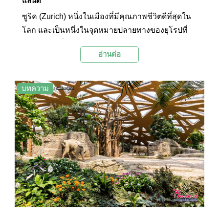
แลนด์
ซูริค (Zurich) หนึ่งในเมืองที่มีคุณภาพชีวิตดีที่สุดใน
โลก และเป็นหนึ่งในจุดหมายปลายทางของยุโรปที่
นักเดินทางทั่วโลกใฝ่ฝัน เพราะนอกจากมนต์เสน่ห์
อ่านต่อ
แห่งธรรมชาติอันงดงามบริสุทธิ์แล้ว ยังรุ่มรวยไปด้วย
ประวัติศาสตร์และสถาปัตยกรรม Palanla ได้
รวบรวมเอา 11 สถานที่ท่องเที่ยวที่น่าสนใจในซูริค
บทความ
มาฝากกัน