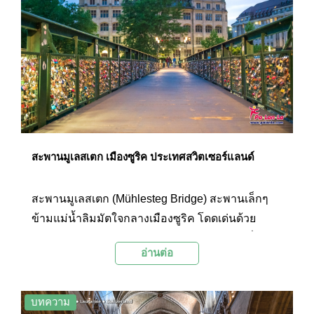
ดึงดูดให้ใครต่อใครอยากเดินทางมาเยือนสักครั้ง
สะพานมูเลสเตก เมืองซูริค ประเทศสวิตเซอร์แลนด์
สะพานมูเลสเตก (Mühlesteg Bridge) สะพานเล็กๆ
ข้ามแม่น้ำลิมมัตใจกลางเมืองซูริค โดดเด่นด้วย
แม่กุญแจหรือ Love Lock จำนวนหลานพันตัวที่คู่รัก
อ่านต่อ
นำมาคล้องไว้เพื่อเป็นสัญญารัก
บทความ