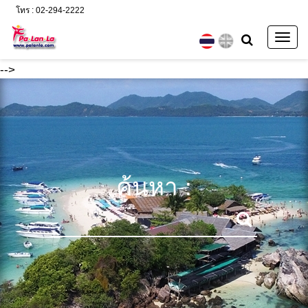
โทร : 02-294-2222
Togg
navig
-->
ค้นหา :