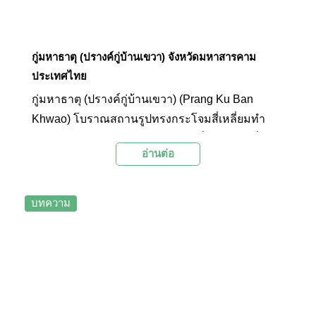
กู่มหาธาตุ (ปรางค์กู่บ้านเขวา) จังหวัดมหาสารคาม
ประเทศไทย
กู่มหาธาตุ (ปรางค์กู่บ้านเขวา) (Prang Ku Ban
Khwao) โบราณสถานรูปทรงกระโจมสี่เหลี่ยมทำ
ด้วยศิลาแลง อายุราวพุทธศตวรรษที่ 18 สถานที่ท่อง
อ่านต่อ
เที่ยวทางประวัติศาสตร์ที่สำคัญอีกแห่งหนึ่งของ
จังหวัดมหาสารคาม
บทความ