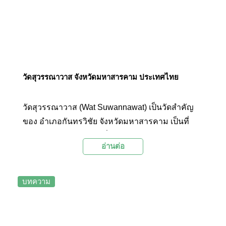
วัดสุวรรณาวาส จังหวัดมหาสารคาม ประเทศไทย
วัดสุวรรณาวาส (Wat Suwannawat) เป็นวัดสำคัญ
ของ อำเภอกันทรวิชัย จังหวัดมหาสารคาม เป็นที่
ประดิษฐานพระพุทธรูปมิ่งเมือง องค์พระยืนโบราณ
อ่านต่อ
สร้างด้วยหินทรายแดงที่สันนิษฐานว่าสร้างขึ้นตั้งแต่
สมัยทวารวดี นอกจากนี้ภายในวัดยังมีสิมหรือพระ
อุโบสถโบราณเก่าแก่ที่เต็มไปด้วยความงดงามและ
บทความ
น่าสนใจ จนได้รับการยกย่องให้เป็นสิมที่แสดงให้เห็น
ถึงฝีมือช่างอีสานยุคก่อนได้ดีที่สุดแห่งหนึ่ง