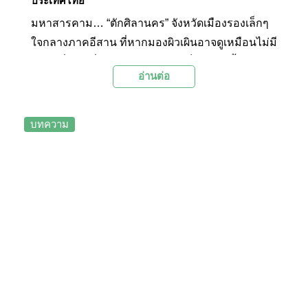
ประเทศไทย
มหาสารคาม… “ตักศิลานคร” จังหวัดเมืองรองเล็กๆ
ใจกลางภาคอีสาน ที่หากมองผิวเผินอาจดูเหมือนไม่มี
สถานที่ท่องเที่ยวใดๆ ทว่าจังหวัดเล็กๆ แห่งนี้มีสถาน
อ่านต่อ
ที่เที่ยวน่าสนใจอยู่หลายแห่งด้วยกัน ที่จะเผยให้เราได้
เห็น ถึงร่องรอยเก่าแก่ทางอารยะธรรมอันทรงคุณค่า
ของอีสานได้อย่างแจ่มชัด
บทความ