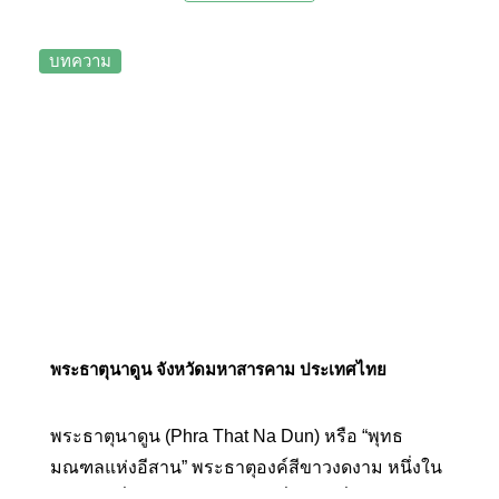
ของลิงเหล่านี้เป็นลิงแสมขนสีทอง ซึ่งสามารถพบ
ได้ที่นี่ที่เดียวในเอเชียแฟซิฟิก
บทความ
พระธาตุนาดูน จังหวัดมหาสารคาม ประเทศไทย
พระธาตุนาดูน (Phra That Na Dun) หรือ “พุทธ
มณฑลแห่งอีสาน” พระธาตุองค์สีขาวงดงาม หนึ่งใน
พระธาตุที่มีความสำคัญและมีชื่อเสียงที่สุดของทาง