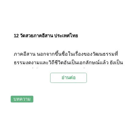
12 วัดสวยภาคอีสาน ประเทศไทย
ภาคอีสาน นอกจากขึ้นชื่อในเรื่องของวัฒนธรรมที่
ธรรมงดงามและวิถีชีวิตอันเป็นเอกลักษณ์แล้ว ยังเป็น
ภูมิภาคที่เต็มไปด้วยวัดวาอารามที่มีสถาปัตยกรรม
อ่านต่อ
สวยงามและทรงคุณค่า วันนี้ Palanla จึงจะขอชวน
ออกเดินทางไปเที่ยวชมและรับสิริมงคลกับ 12 วัดสวย
ภาคอีสานกัน
บทความ