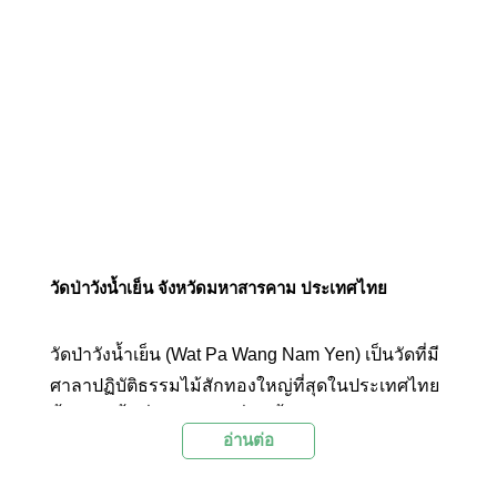
วัดป่าวังน้ำเย็น จังหวัดมหาสารคาม ประเทศไทย
วัดป่าวังน้ำเย็น (Wat Pa Wang Nam Yen) เป็นวัดที่มี
ศาลาปฏิบัติธรรมไม้สักทองใหญ่ที่สุดในประเทศไทย
ตั้งอยู่บนพื้นที่กว่า 30 ไร่ ที่ ต.เกิ้ง อ.เมือง
อ่านต่อ
จ.มหาสารคาม สร้างขึ้นโดย พระอาจารย์สุริยันต์
โฆสปัญโญ ซึ่งเป็นลูกศิษย์ของหลวงปู่คำพันธ์