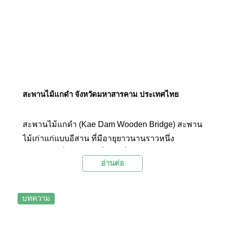
สะพานไม้แกดำ จังหวัดมหาสารคาม ประเทศไทย
สะพานไม้แกดำ (Kae Dam Wooden Bridge) สะพาน
ไม้เก่าแก่แบบอีสาน ที่มีอายุยาวนานราวหนึ่ง
ศตวรรษ หนึ่งในสถานที่ท่องเที่ยวในบรรยากาศแบบ
อ่านต่อ
ธรรมชาติๆ ที่ตั้งอยู่ที่อำเภอแกดำ จังหวัด
มหาสารคาม
บทความ