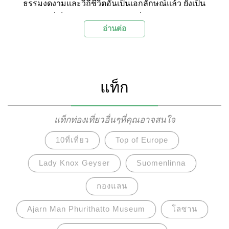
ธรรมงดงามและวิถีชีวิตอันเป็นเอกลักษณ์แล้ว ยังเป็น
ภูมิภาคที่เต็มไปด้วยวัดวาอารามที่มีสถาปัตยกรรม
อ่านต่อ
สวยงามและทรงคุณค่า วันนี้ Palanla จึงจะขอชวน
ออกเดินทางไปเที่ยวชมและรับสิริมงคลกับ 12 วัดสวย
ภาคอีสานกัน
แท็ก
แท็กท่องเที่ยวอื่นๆที่คุณอาจสนใจ
10ที่เที่ยว
Top of Europe
Lady Knox Geyser
Suomenlinna
กองแลน
Ajarn Man Phurithatto Museum
โลซาน