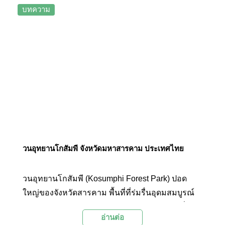
โฆสปัญโญ พระภิกษุผู้เป็นที่เคารพรักของชาวอีสาน
บทความ
ตั้งแต่ปี พ.ศ. 2549 และได้รับการยกฐานะขึ้นเป็นวัดที่
ถูกต้องเมื่อวันที่ 22 พ.ย.2555
วนอุทยานโกสัมพี จังหวัดมหาสารคาม ประเทศไทย
วนอุทยานโกสัมพี (Kosumphi Forest Park) ปอด
ใหญ่ของจังหวัดสารคาม พื้นที่ที่ร่มรื่นอุดมสมบูรณ์
ไปด้วยสัตว์ป่าและต้นไม้นานาพรรณ และมีเจ้าถิ่นที่
อ่านต่อ
สำคัญอย่างลิงแสมที่มีอยู่เกือบพันตัว โดยส่วนหนึ่ง