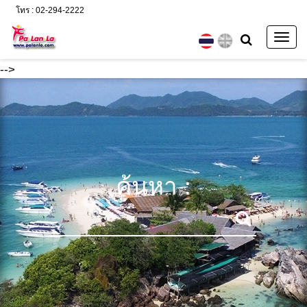
โทร : 02-294-2222
Togg
navig
-->
ค้นหา :