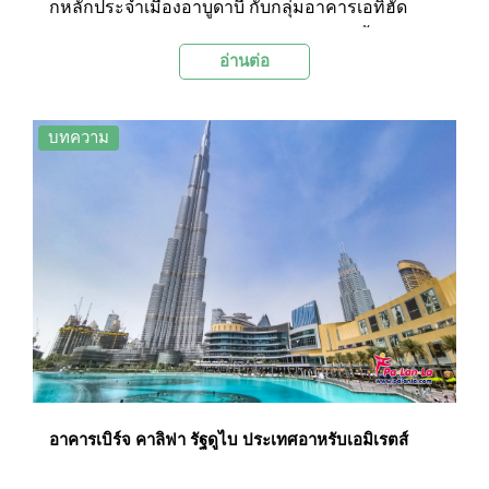
กหลักประจำเมืองอาบูดาบี กับกลุ่มอาคารเอทิฮัด
ทาวเวอร์ สถาปัตยกรรมรูปทรงแปลกตา ดูล้ำสมัย ซึ่ง
อ่านต่อ
ภายในเป็นแหล่งรวมความบันเทิงระดับ 5 ดาวไว้ครบ
ครัน และตัวอาคารยังเคยถูกใช้เป็นสถานที่ถ่ายทำ
ภาพยนตร์ชื่อดังระดับโลกอย่าง ฟาสต์แอนด์ฟิวเรียส
บทความ
7 (Fast & Furious 7) ด้วย
อาคารเบิร์จ คาลิฟา รัฐดูไบ ประเทศอาหรับเอมิเรตส์