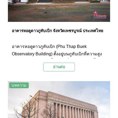
อาคารหอดูดาวภูทับเบิก จังหวัดเพชรบูรณ์ ประเทศไทย
อาคารหอดูดาวภูทับเบิก (Phu Thap Buek
Observatory Building) ตั้งอยู่บนภูทับเบิกที่ความสูง
1,768 เมตรจากระดับน้ำทะเล ซึ่งต้องเดินทางขึ้นเขา
อ่านต่อ
อย่างคดเคี้ยวเลี้ยวเลาะถึง 111 โค้งเพื่อขึ้นมาพิชิตยัง
ด้านบนเขาแห่งนี้ โดยเมื่อมาถึงยังด้านบนจะพบกับ
อาคารหอดูดาวภูทับเบิกและจุดวัดอุณหภูมิซึ่งเป็นจุด
บทความ
ชมวิวหุบเขาจากด้านบนได้ในมุมกว้าง และยังเป็นจุด
ชมทะเลหมอกที่มีความสวยงามน่าประทับใจเป็น
อย่างมาก นักท่องเที่ยวนิยมเก็บภาพความประทับใจ
โดยถ่ายภาพให้ติดกับเสาวัดอุณหภูมิเพื่อถ่ายทอดถึง