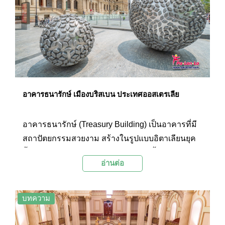
อาคารธนารักษ์ เมืองบริสเบน ประเทศออสเตรเลีย
อาคารธนารักษ์ (Treasury Building) เป็นอาคารที่มี
สถาปัตยกรรมสวยงาม สร้างในรูปแบบอิตาเลียนยุค
ฟื้นฟูศิลปะวิทยาการ และยังได้รับการขึ้นทะเบียนให้
อ่านต่อ
เป็นมรดกแห่งรัฐควีนส์แลนด์ ปัจจุบันอาคารแห่งนี้
เป็นที่รู้จักกันในนาม Treasury Building Casino
ปัจจุบัน อาคารแห่งนี้ครอบครองโดย Treasury
บทความ
Casino ซึ่งเป็นของ Star Entertainment Group ซึ่งนัก
ท่องเที่ยวสามารถเข้าไปเยี่ยมชมภายในได้ ซึ่ง