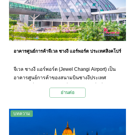
สำคัญในชั้น 40 อย่างสวนลอยฟ้า (Kuchu Teien
Observatory) ที่สามารถมาใช้เวลาท่ามกลาง
ทัศนียภาพที่สวยงามของเมืองโอซาก้าได้แบบเต็มที่
เพราะมีสิ่งอำนวยความสะดวกต่างๆ ที่ทางอาคาร
เตรียมไว้รองรับเต็มที่
อาคารศูนย์การค้าจีเวล ชางงี แอร์พอร์ต ประเทศสิงคโปร์
จีเวล ชางงี แอร์พอร์ต (Jewel Changi Airport) เป็น
อาคารศูนย์การค้าของสนามบินชางงีประเทศ
สิงคโปร์ที่ถูกจัดอันดับให้เป็น “สนามบินที่ดีที่สุดใน
อ่านต่อ
โลก” ติดต่อกัน 7 ปี มีลักษณะเป็นอาคารรูปโดมโดด
เด่นสะดุดตา ภายในมีสวนป่า Forest Valley ที่มี
น้ำตกในร่มที่สูงที่สุดในโลกอย่าง The HSBC Rain
บทความ
Vortex เป็นไฮไลท์ นอกจากนี้ยังมีกิจกรรม
สันทนาการภายใน Canopy Park ให้นักท่องเที่ยวได้