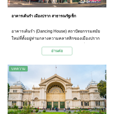
อาคารเต้นรำ เมืองปราก สาธารณรัฐเช็ก
อาคารเต้นรำ (Dancing House) สถาปัตยกรรมสมัย
ใหม่ที่ตั้งอยู่ท่ามกลางความคลาสสิกของเมืองปราก
อย่างโดดเด่น ตัวอาคารมีลักษณะโค้งงอ ที่ได้แรง
อ่านต่อ
บันดาลใจในการสร้างมาจากสรีระร่างกายของนัก
เต้นชายหญิง และยังแฝงไปด้วยนัยยะทางการเมือง
ของสาธารณรัฐเช็กด้วย อีกทั้งภายในอาคารยังมี
บทความ
ร้านอาหารฝรั่งเศสชื่อดัง ที่มีอาหารอร่อยๆ ให้เลือก
กินหลากหลาย