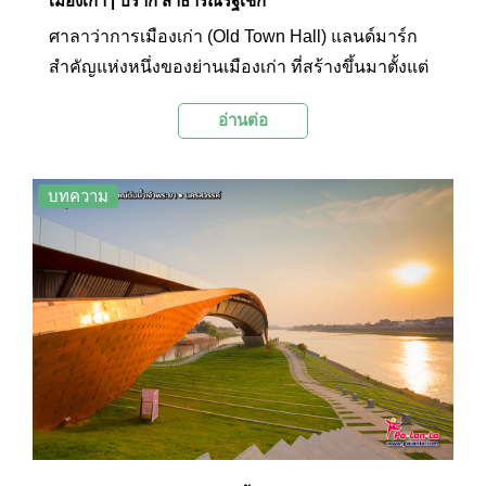
เมืองเก่า | ปราก สาธารณรัฐเช็ก
ศาลาว่าการเมืองเก่า (Old Town Hall) แลนด์มาร์ก
สำคัญแห่งหนึ่งของย่านเมืองเก่า ที่สร้างขึ้นมาตั้งแต่
ปี ค.ศ. 1338 ประกอบไปด้วยกลุ่มอาคารสไตล์โกธิค
อ่านต่อ
(Gothic) กับเรอเนสซองส์ (Renaissance) ปัจจุบัน
ศาลาว่าการแห่งนี้เหลืออยู่เพียง 5 หลัง และมีหอคอย
ประจำศาลาว่าการที่เต็มไปด้วยประวัติศาสตร์ และ
บทความ
สิ่งประดิษฐ์ทรงคุณค่าระดับโลกอย่างนาฬิกา
ดาราศาสตร์ (Astronomical Clock) อันน่าทึ่งมาก
ที่สุดชิ้นหนึ่ง