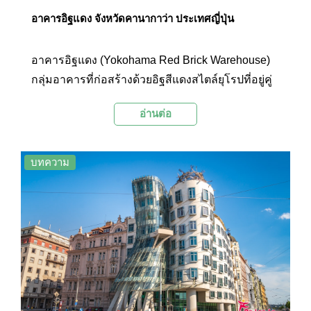
อาคารอิฐแดง จังหวัดคานากาว่า ประเทศญี่ปุ่น
อาคารอิฐแดง (Yokohama Red Brick Warehouse)
กลุ่มอาคารที่ก่อสร้างด้วยอิฐสีแดงสไตล์ยุโรปที่อยู่คู่
กับเมืองท่าโยโกฮาม่ามายาวนาน ในอดีตเคยถูกใช้
อ่านต่อ
เป็นด่านศุลกากร และโกดังเก็บสินค้าขนาดใหญ่ แต่
ถูกเปลี่ยนเป็นพื้นที่ซึ่งรวบรวมความบันเทิงต่างๆ เอา
ไว้อย่างครบคัน ซึ่งตั้งอยู่ภายในอาคารที่มีความโดด
บทความ
เด่นทางด้านสถาปัตยกรรมที่สุดหลังหนึ่งของเมือง