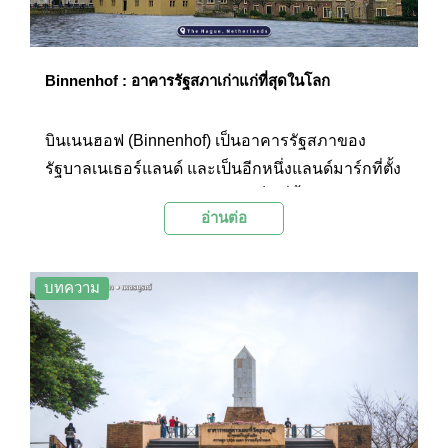
Binnenhof : อาคารรัฐสภาเก่าแก่ที่สุดในโลก
บินเนนฮอฟ (Binnenhof) เป็นอาคารรัฐสภาของ
รัฐบาลเนเธอร์แลนด์ และเป็นอีกหนึ่งแลนด์มาร์กที่ตั้ง
อยู่ใจกลางกรุงเฮก บินเนนฮอฟเป็นที่ตั้งของกระทรวง
อ่านต่อ
ต่างๆ และเป็นสำนักงานของรัฐบาลเนเธอร์แลนด์ที่
ใช้ในการประชุมในวาระต่างๆ ตัวอาคารขอ
งบินเนนฮอฟสร้างขึ้นอย่างงดงามด้วยสไตล์โกธิค
บทความ
รอบนอกมีบึงน้ำขนาดใหญ่ และตกแต่งด้วยสวนอย่าง
ร่มรื่น เป็นอีกหนึ่งจุดชมเมืองและจุดถ่ายภาพของกรุง
เฮกที่ได้รับความนิยมเป็นอย่างมาก