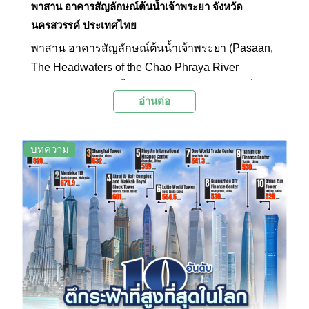
พาสาน อาคารสัญลักษณ์ต้นน้ำเจ้าพระยา จังหวัด
นครสวรรค์ ประเทศไทย
พาสาน อาคารสัญลักษณ์ต้นน้ำเจ้าพระยา (Pasaan,
The Headwaters of the Chao Phraya River
Symbol Building) ตั้งอยู่บริเวณแหลมเกาะยม ซึ่งเป็น
อ่านต่อ
จุดที่แม่น้ำปิง วัง ยม น่านมาบรรจบกันและก่อกำเนิด
เป็นแม่น้ำเจ้าพระยา พาสานถือเป็นอีกหนึ่งแลนด์มาร์
กของนครสวรรค์ที่นักท่องเที่ยวนิยมมาเที่ยวชม เดิน
บทความ
เล่น ชมวิว ดูพระอาทิตย์ตกดิน และถ่ายภาพความ
สวยงามของอาคารและทิวทัศน์แม่น้ำโดยรอบกัน
อย่างเพลิดเพลิน