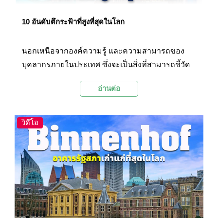
10 อันดับตึกระฟ้าที่สูงที่สุดในโลก
นอกเหนือจากองค์ความรู้ และความสามารถของ
บุคลากรภายในประเทศ ซึ่งจะเป็นสิ่งที่สามารถชี้วัด
ศักยภาพทางด้านเทคโนโลยี และความเจริญ
อ่านต่อ
ก้าวหน้าทางเศรษฐกิจได้แล้ว ยังมีอีกสิ่งหนึ่งที่บ่งชี้
สถานะทางการเงินของประเทศได้ นั่นก็คือ
โครงสร้างของอาคารที่ยิ่งใหญ่ สูงเสียดฟ้า สวยงาม
วิดีโอ
ตระการตา และทันสมัย ที่ทำหน้าที่เป็นทั้งสถาน
ปฏิบัติการ สถาบันการเงิน ที่พักอาศัย ตลอดจนเป็นจุด
ชมวิวสำคัญของเมืองในประเทศนั้นๆ วันนี้ Palanla
จะพาไปชมตึกระฟ้าที่ถูกจัดอันดับว่าเป็นตึกที่สูงที่สุด
ในโลกกันค่ะ