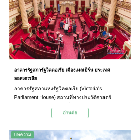
นอกจากจะเป็นคาสิโนแล้วยังมีกิจกรรมอื่นๆ อีก
มากมายอาทิ ศูนย์ออกกำลังกาย, ซาวน่า, บริการ
นวด, ความบันเทิงยามเย็น, ร้านค้า, ร้านอาหารชั้น
เยี่ยม, ฟิตเนส, การแสดงดนตรีสด, การถ่ายทอดสด
กีฬา รวมถึงไนต์คลับดีเจ
อาคารรัฐสภารัฐวิคตอเรีย เมืองเมลเบิร์น ประเทศ
ออสเตรเลีย
อาคารรัฐสภาแห่งรัฐวิคตอเรีย (Victoria’s
Parliament House) สถานที่ทางประวัติศาสตร์
การเมืองของออสเตรเลียที่มีสถาปัตยกรรมสวยงาม
อ่านต่อ
และมีเหตุการณ์สำคัญมากมายเกิดขึ้นที่นี่ และยังเป็น
หนึ่งในอาคารที่อยู่ในทะเบียนมรดกของรัฐวิคตอเรีย
(Victorian Heritage Register)
บทความ