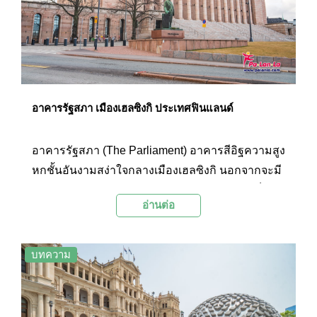
ความหนาวเย็นบนภูทับเบิก
อาคารรัฐสภา เมืองเฮลซิงกิ ประเทศฟินแลนด์
อาคารรัฐสภา (The Parliament) อาคารสีอิฐความสูง
หกชั้นอันงามสง่าใจกลางเมืองเฮลซิงกิ นอกจากจะมี
ความสำคัญด้านการเมืองการปกครองแล้ว ยังเป็นสิ่ง
อ่านต่อ
ก่อสร้างที่ได้รับยกยกว่าเป็นหนึ่งในสุดยอด
สถาปัตยกรรมของฟินแลนด์ในขณะนั้นอีกด้วย
บทความ