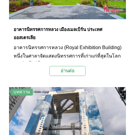
อาคารนิทรรศการหลวง เมืองเมลเบิร์น ประเทศ
ออสเตรเลีย
อาคารนิทรรศการหลวง (Royal Exhibition Building)
หนึ่งในศาลาจัดแสดงนิทรรศการที่เก่าแก่ที่สุดในโลก
อันเป็นทั้งที่ตั้งของอาคารรัฐสภาแห่งแรก และยังเป็น
อ่านต่อ
อาคารแห่งแรกในออสเตรเลียที่ได้รับการขึ้นทะเบียน
ให้เป็นมรดกโลกจากองค์การยูเนสโก (UNESCO)
อีกด้วย
บทความ