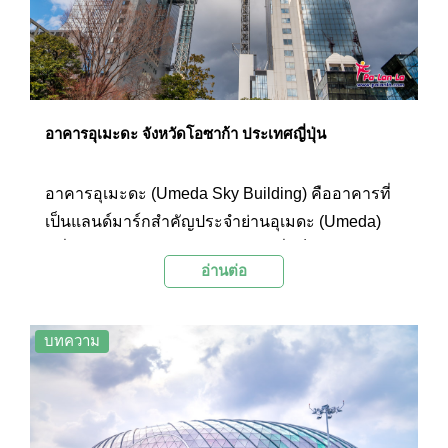
อาคารอุเมะดะ จังหวัดโอซาก้า ประเทศญี่ปุ่น
อาคารอุเมะดะ (Umeda Sky Building) คืออาคารที่
เป็นแลนด์มาร์กสำคัญประจำย่านอุเมดะ (Umeda)
หนึ่งในย่านยอดนิยมของโอซาก้า ซึ่งเต็มไปด้วยตึกสูง
อ่านต่อ
ใหญ่มากมาย โดยอาคารแห่งนี้ถูกสร้างขึ้นเมื่อครั้ง
แรกในปีค.ศ. 1993 ปัจจุบันอาคารแห่งนี้มีทั้งหมด 40
ชั้น รวมชั้นใต้ดินอีก 2 ชั้น และตัวตึกจะถูกแบ่งออก
บทความ
เป็นตึกแฝดสองฝั่งคือ ตึกฝั่งตะวันออก (Tower East)
กับตึกฝั่งตะวันตก (Tower West) โดยจะมีสะพาน
เชื่อมระหว่างสองตึก รวมถึงมีลิฟต์ที่สามารถมอง
ทิวทัศน์ของเมืองได้แบบ 360 องศา รวมถึงไฮไลท์