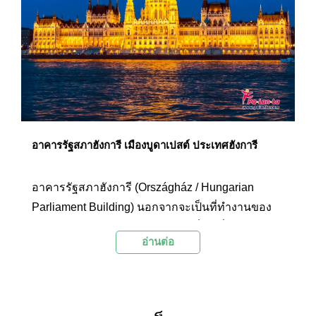
ใช้เวลาที่สนามบินชางงีอย่างคุ้มค่าอีกด้วย
อาคารรัฐสภาฮังการี เมืองบูดาเปสต์ ประเทศฮังการี
อาคารรัฐสภาฮังการี (Országház / Hungarian
Parliament Building) นอกจากจะเป็นที่ทำงานของ
รัฐบาลแห่งประเทศฮังกรรีแล้ว ยังเป็นหนึ่งในอาคาร
อ่านต่อ
สถาปัตยกรรมอันสวยงามขึ้นชื่อที่ห้ามพลาดหากมา
เยือนเมืองบูดาเปสต์ ประเทศฮังการี