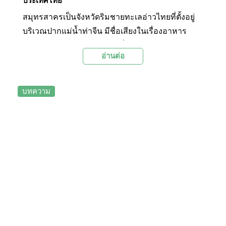
ประเทศไทย
สมุทรสาครเป็นจังหวัดริมชายทะเลอ่าวไทยที่ตั้งอยู่
บริเวณปากแม่น้ำท่าจีน มีชื่อเสียงในเรื่องอาหาร
ทะเล และจุดชมวิวท้องทะเลที่อยู่ไม่ไกลจาก
อ่านต่อ
กรุงเทพฯ รวมทั้งมีวัดวาอารามที่น่าสนใจให้เที่ยวชม
วันนี้ทาง Palanla จึงขอนำทุกท่านไปเที่ยวชมสถานที่
ท่องเที่ยวที่เป็นไฮไลท์ของสมุทรสาครเพื่อแนวทาง
บทความ
ในการท่องเที่ยว กันในบทความนี้