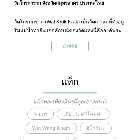
วัดโกรกกราก จังหวัดสมุทรสาคร ประเทศไทย
วัดโกรกกราก (Wat Krok Krak) เป็นวัดเก่าแก่ที่ตั้งอยู่
ริมแม่น้ำท่าจีน เอกลักษณ์ของวัดแห่งนี้คือองค์พระ
ประธานในอุโบสถที่สวมแว่นตาดำ ซึ่งมีที่มาจากการ
อ่านต่อ
ที่ในอดีตได้เกิดโรคตาแดงระบาดไปทั่วบ้านโกรก
กราก แต่การแพทย์ในยุคนั้นยังไม่เจริญนัก จึงทำให้ผู้
ป่วยมาบนบานศาลกล่าวว่าถ้าตาหายเป็นปกติจะนำ
แผ่นทองมาปิดที่ดวงตาขององค์พระศิลาแลง ผล
แท็ก
ปรากฏว่าหายตาแดงกันทั้งหมู่บ้าน ชาวบ้านจึงได้นำ
แผ่นทองมาปิดที่ตาขององค์พระศิลาแลงเต็มไปหมด
จนเกิดความไม่สวยงามนัก พระครูธรรมสาคร เจ้า
แท็กท่องเที่ยวอื่นๆที่คุณอาจสนใจ
อาวาสในขณะนั้นจึงคิดกุศโลบายโดยนำแว่นตาดำ
ท่าแพ
เที่ยววัดศรีโคมคำ
มาใส่ให้พระประธาน จึงทำให้ชาวบ้านเปลี่ยนมา
ถวายแว่นตาแทนการปิดทองนับแต่นั้นมา
Wat Wang Kham
ฮิโรชิมะ