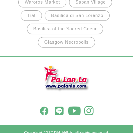
Waroros Market
Sapan Village
Trat
Basilica di San Lorenzo
Basilica of the Sacred Coeur
Glasgow Necropolis
Copyright 2017 PALANLA, all rights reserved.