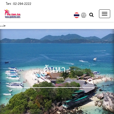
โทร : 02-294-2222
Togg
navig
-->
ค้นหา :