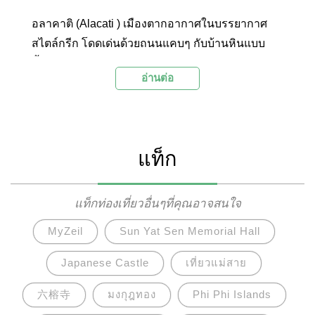
อลาคาติ (Alacati ) เมืองตากอากาศในบรรยากาศ
สไตล์กรีก โดดเด่นด้วยถนนแคบๆ กับบ้านหินแบบ
ดั้งเดิมทาสีขาว ฟ้า ตกแต่งด้วยสีสันสดใส และกังหัน
อ่านต่อ
ลม ให้กลิ่นอายของซานโตรินี สถานที่ท่องเที่ยวชื่อ
ดังของประเทศกรีซ
แท็ก
แท็กท่องเที่ยวอื่นๆที่คุณอาจสนใจ
MyZeil
Sun Yat Sen Memorial Hall
Japanese Castle
เที่ยวแม่สาย
六榕寺
มงกุฎทอง
Phi Phi Islands