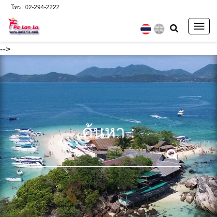
โทร : 02-294-2222
Togg
navig
-->
ค้นหา :