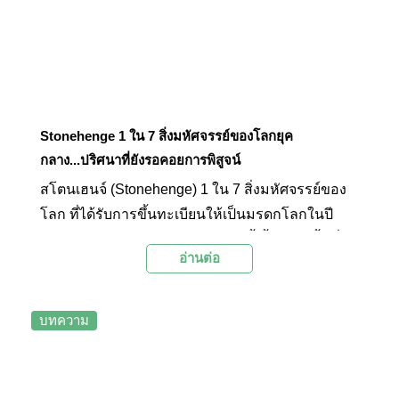
Stonehenge 1 ใน 7 สิ่งมหัศจรรย์ของโลกยุค
กลาง...ปริศนาที่ยังรอคอยการพิสูจน์
สโตนเฮนจ์ (Stonehenge) 1 ใน 7 สิ่งมหัศจรรย์ของ
โลก ที่ได้รับการขึ้นทะเบียนให้เป็นมรดกโลกในปี
ค.ศ. 1986 กลุ่มก่อนหินขนาดใหญ่นี้ ตั้งอยู่บนพื้นที่
อ่านต่อ
ราบซอลส์บรี (Salisbury Plain) ประเทศอังกฤษ
บทความ