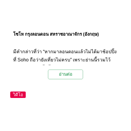
โซโห กรุงลอนดอน สหราชอาณาจักร (อังกฤษ)
มีคำกล่าวที่ว่า “หากมาลอนดอนเเล้วไม่ได้มาช้อปปิ้ง
ที่ Soho ถือว่ายังเที่ยวไม่ครบ” เพราะย่านนี้รวมไว้
ด้วยแหล่งช้อบปิ้งชั้นนำ และยังโดดเด่นด้วยร้านบูติก
อ่านต่อ
ที่เรียกได้ว่าน่าสนใจที่สุดในลอนดอน
วิดีโอ