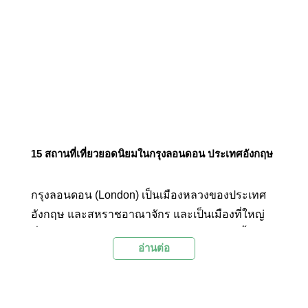
15 สถานที่เที่ยวยอดนิยมในกรุงลอนดอน ประเทศอังกฤษ
กรุงลอนดอน (London) เป็นเมืองหลวงของประเทศ
อังกฤษ และสหราชอาณาจักร และเป็นเมืองที่ใหญ่
ที่สุดของสหภาพยุโรป นอกจากมหานครแห่งนี้จะเป็น
อ่านต่อ
ศูนย์กลางทางวัฒนธรรม ประวัติศาสตร์ และธุรกิจที่
ใหญ่ที่สุดในโลกแล้ว ลอนดอนยังเต็มไปด้วยสีสันแห่ง
แฟชั่น และศิลปะ ทำให้ที่นี่เป็นเมืองที่มีอิทธิพลไปทั่ว