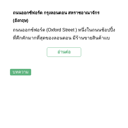
ถนนออกซ์ฟอร์ด กรุงลอนดอน สหราชอาณาจักร
(อังกฤษ)
ถนนออกซ์ฟอร์ด (Oxford Street ) หนึ่งในถนนช้อปปิ้ง
ที่คึกคักมากที่สุดของลอนดอน มีร้านขายสินค้าแบ
รนด์เนมขนาดใหญ่หลายแห่ง และยังมีร้านค้าขนาด
อ่านต่อ
ใหญ่มากมายบนถนนสายนี้มากกว่า 300 ร้านค้า
บทความ