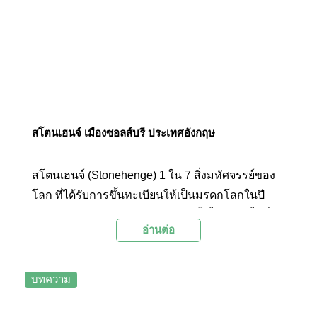
สโตนเฮนจ์ เมืองซอลส์บรี ประเทศอังกฤษ
สโตนเฮนจ์ (Stonehenge) 1 ใน 7 สิ่งมหัศจรรย์ของ
โลก ที่ได้รับการขึ้นทะเบียนให้เป็นมรดกโลกในปี
ค.ศ. 1986 กลุ่มก่อนหินขนาดใหญ่นี้ ตั้งอยู่บนพื้นที่
อ่านต่อ
ราบซอลส์บรี (Salisbury Plain) ประเทศอังกฤษ
บทความ