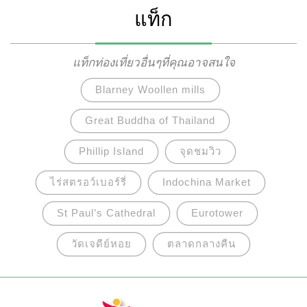
โลก และเป็นที่เข้าใจกันว่าปัจจุบันลอนดอนกลายเป็น
แท็ก
เมืองสากลหลักของโลก วันนี้ Palanla จะพาไปชม
15 สถานที่ท่องเที่ยวยอดนิยมในลอนดอน ประเทศ
อังกฤษที่ไม่ควรพลาดด้วยประการทั้งปวง
แท็กท่องเที่ยวอื่นๆที่คุณอาจสนใจ
Blarney Woollen mills
Great Buddha of Thailand
Phillip Island
จุดชมวิว
ไร่สตรอว์เบอร์รี่
Indochina Market
St Paul’s Cathedral
Eurotower
วัดเจดีย์หอย
ตลาดกลางคืน