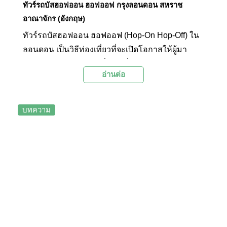
ทัวร์รถบัสฮอฟออน ฮอฟออฟ กรุงลอนดอน สหราช
อาณาจักร (อังกฤษ)
ทัวร์รถบัสฮอฟออน ฮอฟออฟ (Hop-On Hop-Off) ใน
ลอนดอน เป็นวิธีท่องเที่ยวที่จะเปิดโอกาสให้ผู้มา
เยือนได้สัมผัสกับสถานที่ท่องเที่ยวยอดนิยม และชม
อ่านต่อ
แลนด์มาร์กสำคัญต่างๆ ของกรุงลอนดอนได้อย่าง
เรียกว่าน่าจะครบถ้วนมากที่สุดรูปแบบหนึ่งจากบนรถ
บัสเปิดประทุน พร้อมหูฟังที่สามารถเลือกเสียง
บทความ
บรรยายได้ถึง 5 ภาษา โดยสามารถขึ้นและลงรถบัสนี้
ณ จุดจอดใดก็ได้ที่กำหนดไว้ กี่ครั้งก็ได้ตามที่
ต้องการ