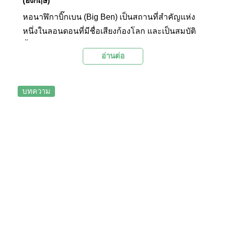
(อังกฤษ)
หอนาฬิกาบิ๊กเบน (Big Ben) เป็นสถานที่สำคัญแห่ง
หนึ่งในลอนดอนที่มีชื่อเสียงก้องโลก และเป็นสมบัติ
ล้ำค่าของประเทศอังกฤษมานานกว่า 160 ปี โดยแต่
อ่านต่อ
เดิมนั้นคำว่าบิ๊กเบนเป็นชื่อของระฆังใบที่ใหญ่ที่สุดใน
หอนาฬิกา เรียกอีกอย่างว่า “มหาระฆัง” หรือ “เดอะ
เกรทเบลล์” มีน้ำหนักถึง 13 ตัน
บทความ