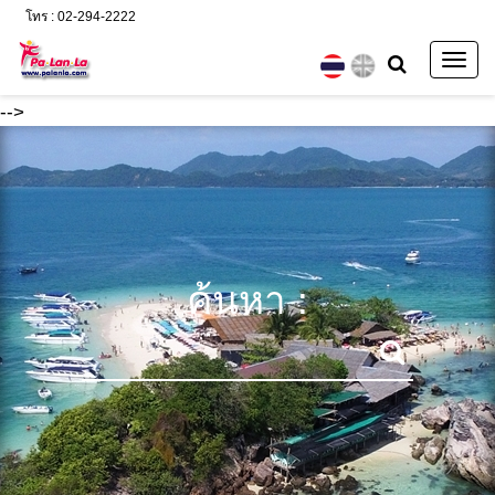
โทร : 02-294-2222
Togg
navig
-->
ค้นหา :