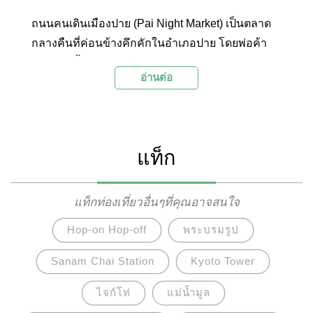
ถนนคนเดินเมืองปาย (Pai Night Market) เป็นตลาด
กลางคืนที่ค่อนข้างคึกคักในอำเภอปาย โดยพ่อค้า
แม่ค้าจะตั้งแผงขายของในช่วงแดดร่มลมตกไปจนถึง
อ่านต่อ
ตอนกลางคืนบริเวณถนนชัยสงคราม เป็นตลาดที่มีทั้ง
อาหาร สินค้า และของที่ระลึก ให้นักท่องเที่ยวได้เดิน
เล่น กินของอร่อย และซื้อของฝาก อีกทั้งยังมีตู้
ไปรษณีย์และร้านขายโปสการ์ดให้ส่งเป็นที่ระลึกอีก
แท็ก
ด้วย
แท็กท่องเที่ยวอื่นๆที่คุณอาจสนใจ
Hop-on Hop-off
พระบรมรูป
Sanam Chai Station
Kyoto Tower
ไจก์โท่
แม่น้ำมูล