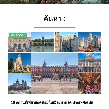
ค้นหา :
บทความ
10 สถานที่เที่ยวยอดนิยมในเมืองมาดริด ประเทศสเปน