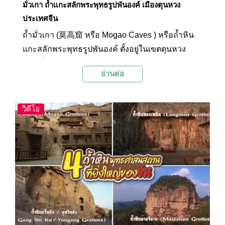
มั่วเกา ถ้ำแกะสลักพระพุทธรูปพันองค์ เมืองตุนหวง
ประเทศจีน
ถ้ำมั่วเกา (莫高窟 หรือ Mogao Caves ) หรือถ้ำหิน
แกะสลักพระพุทธรูปพันองค์ ตั้งอยู่ในเขตตุนหวง
เมืองจิ่วเฉวียน มณฑลกานซู ประเทศจีน
อ่านต่อ
วิดีโอ