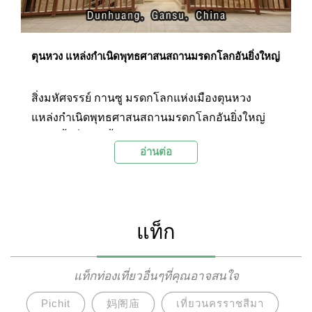
ตุนหวง แหล่งกำเนิดพุทธศาสนสถานมรดกโลกอันยิ่งใหญ่
สิ่งมหัศจรรย์ กานซู มรดกโลกแห่งเมืองตุนหวง
แหล่งกำเนิดพุทธศาสนสถานมรดกโลกอันยิ่งใหญ่
อย่าง ถ้ำมั่วเกา ถ้ำผาหินแกะสลักพุทธรูปพันองค์ กับ
อ่านต่อ
ที่ตั้งของอนุสรณ์การเดินทางอัญเชิญพระไตรปิฎก
เจดีย์ม้าขาว ทั้งเป็นสถานที่ถ่ายทำภาพยนตร์รางวัล
ชื่อดังอย่าง เมืองจำลองโบราณ Dunhuang Movie
Set และเป็นเมืองเชื่อมต่อไปยัง กำแพงเมืองจีนแห่ง
แท็ก
ด่านเจียอวี้กวน กำแพงอันโด่งดังที่สุดของทิศตะวัน
ตก
แท็กท่องเที่ยวอื่นๆที่คุณอาจสนใจ
Pichit
妈阁庙
เที่ยวนครราชสีมา