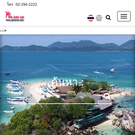
โทร : 02-294-2222
Togg
navig
-->
ค้นหา :