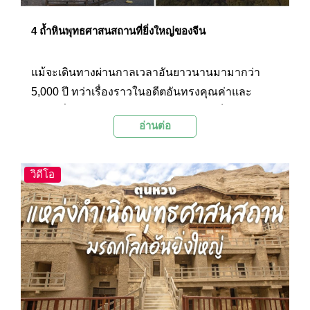
4 ถ้ำหินพุทธศาสนสถานที่ยิ่งใหญ่ของจีน
แม้จะเดินทางผ่านกาลเวลาอันยาวนานมามากว่า
5,000 ปี ทว่าเรื่องราวในอดีตอันทรงคุณค่าและ
สถานที่สำคัญต่างๆ บนผืนแผ่นดินมังกร ก็ยังคง
อ่านต่อ
ปรากฏร่องรอยทางวัฒนธรรมและนวัตกรรมให้เห็น
อย่างเด่นชัดอยู่จนถึงปัจจุบัน รวมถึงถ้ำสลักหินอัน
งดงามวิจิตรแห่งต่างๆ ที่ถูกสรรค์สร้างขึ้นอย่างน่า
วิดีโอ
อัศจรรย์บนแผ่นดินอันไพศาลของแดนมังกร รอคอย
ให้ผู้คนเดินทางไปค้นหาและสัมผัสกับความน่า
อัศจรรย์นี้กับ 4 ถ้ำหินพุทธศาสนสถานที่ยิ่งใหญ่ของ
จีน อันได้แก่ ถ้ำหินมั่วเกา ถ้ำหินหลงเหมิน ถ้ำหินแกะ
สลักอวิ๋นกัง และ ถ้ำหินม่ายจีซาน