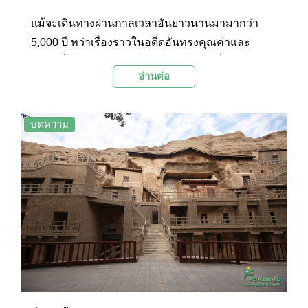
แม้จะเดินทางผ่านกาลเวลาอันยาวนานมามากว่า
5,000 ปี ทว่าเรื่องราวในอดีตอันทรงคุณค่าและ
สถานที่สำคัญต่างๆ บนผืนแผ่นดินมังกร ก็ยังคง
อ่านต่อ
ปรากฏร่องรอยทางวัฒนธรรมและนวัตกรรมให้เห็น
อย่างเด่นชัดอยู่จนถึงปัจจุบัน รวมถึงถ้ำสลักหินอัน
งดงามวิจิตรแห่งต่างๆ ที่ถูกสรรค์สร้างขึ้นอย่างน่า
บทความ
อัศจรรย์บนแผ่นดินอันไพศาลของแดนมังกร รอคอย
ให้ผู้คนเดินทางไปค้นหาและสัมผัสกับความน่า
อัศจรรย์นี้กับ 4 ถ้ำหินพุทธศาสนสถานที่ยิ่งใหญ่ของ
จีน อันได้แก่ 1. ถ้ำหินมั่วเกา 2. ถ้ำหินหลงเหมิน 3. ถ้ำ
หินยฺหวินกัง / ถ้ำหินแกะสลักอวิ๋นกัง และ 4.ถ้ำหิน
ม่ายจีซาน