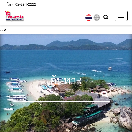
โทร : 02-294-2222
Togg
navig
-->
ค้นหา :