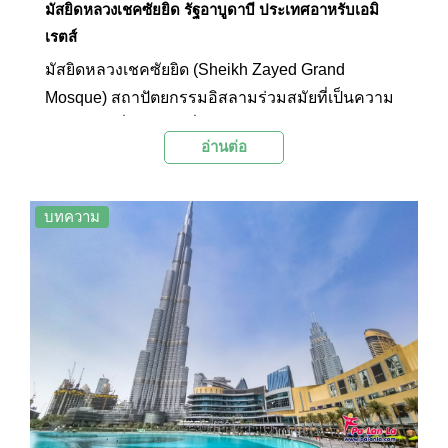
มัสยิดหลวงเชคซัยยิด รัฐอาบูดาบี ประเทศอาหรับเอมิ
เรตส์
มัสยิดหลวงเชคซัยยิด (Sheikh Zayed Grand
Mosque) สถาปัตยกรรมอิสลามร่วมสมัยที่เป็นความ
ภาคภูมิใจที่สุดหลังหนึ่งของชาวอาหรับเอมิเรตส์
อ่านต่อ
ตลอดจนผู้นับถือศาสนาอิสลาม โดยมัสยิดเชคซัยยิด
ถือเป็นศูนย์กลางในการดำเนินกิจกรรมทางศาสนา
อิสลามของประเทศ และยังเปิดเป็นแหล่งเรียนรู้ทาง
บทความ
วัฒนธรรมให้ผู้คนทั่วไปเข้ามาเยี่ยมชมได้ด้วย