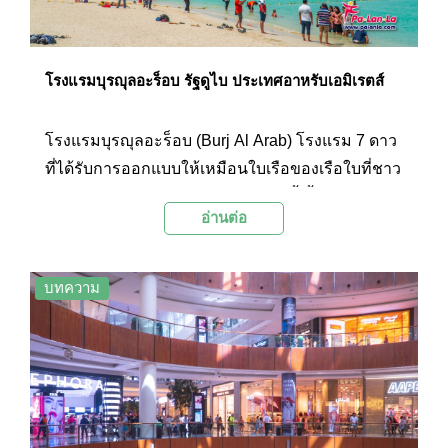
โรงแรมบุรญุลอะร็อบ รัฐดูไบ ประเทศอาหรับเอมิเรตส์
โรงแรมบุรญุลอะร็อบ (Burj Al Arab) โรงแรม 7 ดาว
ที่ได้รับการออกแบบให้เหมือนใบเรือของเรือใบที่ชาว
เมืองใช้ขนส่งสินค้าในสมัยก่อนแห่งนี้ ตั้งอยู่บนเกาะ
อ่านต่อ
เทียมที่ถูกถมขึ้นมาเป็นพิเศษ โดยพื้นที่ภายในเต็มไป
ด้วยห้องพักสุดหรู และการตกแต่งอันตระการตา อีก
ทั้งตัวสถาปัตยกรรมของโรงแรมยังถือเป็นแลนด์มาร์
บทความ
กที่สำคัญอีกแห่งของเมืองดูไบ