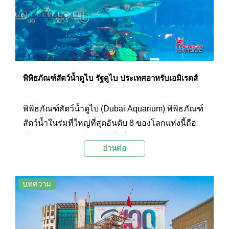
พิพิธภัณฑ์สัตว์น้ำดูไบ รัฐดูไบ ประเทศอาหรับเอมิเรตส์
พิพิธภัณฑ์สัตว์น้ำดูไบ (Dubai Aquarium) พิพิธภัณฑ์
สัตว์น้ำในร่มที่ใหญ่ที่สุดอันดับ 8 ของโลกแห่งนี้ถือ
เป็นแหล่งเรียนรู้ทางทะเลที่มีสิ่งมีชีวิตใต้ท้องทะเลให้
อ่านต่อ
เยี่ยมชมกว่า 33,000 ชนิด พร้อมกิจกรรม และการ
แสดงต่างๆ ให้ผู้เข้าชมได้สัมผัสบรรยากาศของโลก
ใต้ท้องทะเลอย่างจุใจ
บทความ