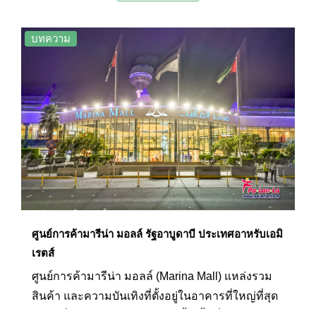
เล่นความเร็วสูง สนามแข่งรถฟอร์มูล่าวัน ฯลฯ ตัว
สวนสนุกมีจุดเด่นคือหลังคาสีแดงโค้งเว้าที่ได้รับแรง
บทความ
บันดาลใจจากตัวถังของรถ Ferrari GT ซึ่งประดับด้วย
โลโก้เฟอร์รารี่ขนาดใหญ่ที่สุดในโลก
ศูนย์การค้ามารีน่า มอลล์ รัฐอาบูดาบี ประเทศอาหรับเอมิ
เรตส์
ศูนย์การค้ามารีน่า มอลล์ (Marina Mall) แหล่งรวม
สินค้า และความบันเทิงที่ตั้งอยู่ในอาคารที่ใหญ่ที่สุด
หลังหนึ่งของเมืองอาบูดาบีแห่งนี้ มีพื้นที่มากถึง