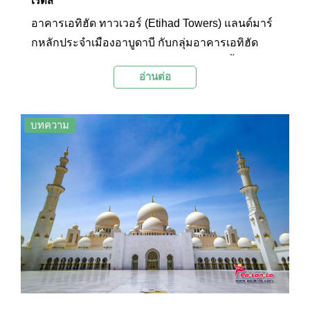
เรตส์
อาคารเอทิฮัด ทาวเวอร์ (Etihad Towers) แลนด์มาร์
กหลักประจำเมืองอาบูดาบี กับกลุ่มอาคารเอทิฮัด
ทาวเวอร์ สถาปัตยกรรมรูปทรงแปลกตา ดูล้ำสมัย ซึ่ง
อ่านต่อ
ภายในเป็นแหล่งรวมความบันเทิงระดับ 5 ดาวไว้ครบ
ครัน และตัวอาคารยังเคยถูกใช้เป็นสถานที่ถ่ายทำ
ภาพยนตร์ชื่อดังระดับโลกอย่าง ฟาสต์แอนด์ฟิวเรียส
บทความ
7 (Fast & Furious 7) ด้วย