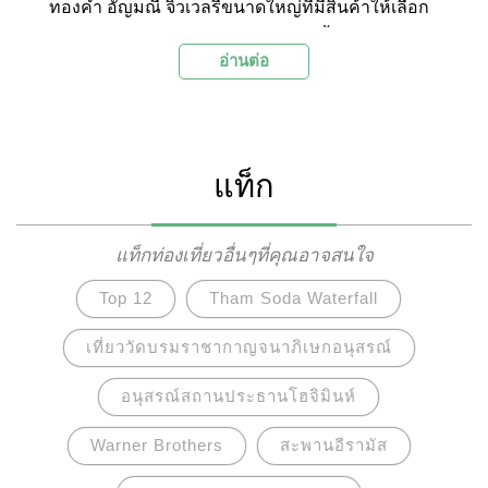
ทองคำ อัญมณี จิวเวลรี่ขนาดใหญ่ที่มีสินค้าให้เลือก
หลากหลายประเภท ได้รับความนิยมทั้งจากนักท่อง
อ่านต่อ
เที่ยว และบรรดาผู้ประกอบการด้านค้าขายทองคำ
จากทั่วเอเชีย เพราะเป็นตลาดทองคำที่มีราคาถูก
ปลอดภาษี
แท็ก
แท็กท่องเที่ยวอื่นๆที่คุณอาจสนใจ
Top 12
Tham Soda Waterfall
เที่ยววัดบรมราชากาญจนาภิเษกอนุสรณ์
อนุสรณ์สถานประธานโฮจิมินห์
Warner Brothers
สะพานอีรามัส