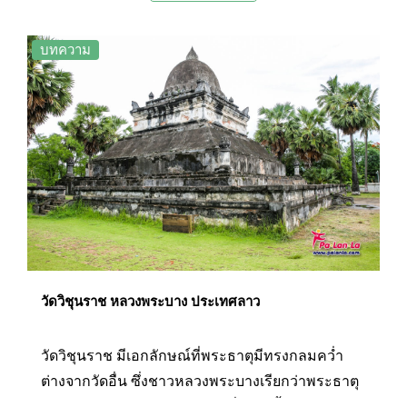
สุวรรณภูมารามดูศักดิ์สิทธิ์ยิ่งขึ้นตั้งแต่เดินขึ้นมาที่
ระเบียงอุโบสถ วัดใหม่ตั้งอยู่ที่ถนนศรีสว่างวงศ์ ใกล้
บทความ
กับพระราชวังหลวงพระบาง สันนิษฐานว่าน่าจะสร้าง
ขึ้นในราวพุทธศตวรรษที่20-21 และได้รับการ
อุปถัมภ์จากกษัตริย์จึงทำให้มีการบูรณะและสร้าง
เพิ่มเติมหลายครั้ง
วัดวิชุนราช หลวงพระบาง ประเทศลาว
วัดวิชุนราช มีเอกลักษณ์ที่พระธาตุมีทรงกลมคว่ำ
ต่างจากวัดอื่น ซึ่งชาวหลวงพระบางเรียกว่าพระธาตุ
หมากโม หรือพระธาตุแตงโม ที่สร้างขึ้นโดยพระ