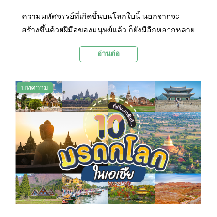
ความมหัศจรรย์ที่เกิดขึ้นบนโลกใบนี้ นอกจากจะ
สร้างขึ้นด้วยฝีมือของมนุษย์แล้ว ก็ยังมีอีกหลากหลาย
ผลงานเกิดจากการรังสรรค์ของธรรมชาติ งดงาม ยิ่ง
อ่านต่อ
ใหญ่ และน่าทึ่งไม่แพ้กันเลยค่ะ วันนี้เราเลยจะพาไป
ชม 10 สถานที่ทั่วเอเชีย ที่ได้รับการยกย่องให้เป็น
มรดกโลก จากองค์การยูเนสโก และยังเป็นสถานที่
บทความ
ยอดฮิตที่ได้รับความนิยมจากท่องเที่ยวทั่วทุกมุมโลก
ค่ะ