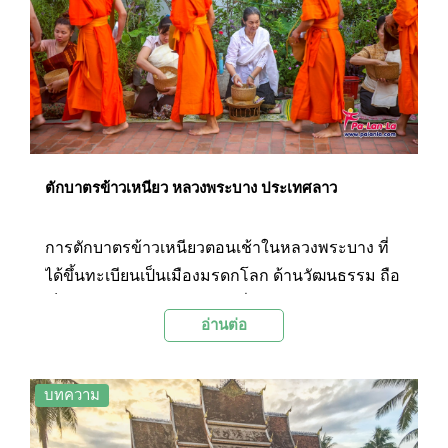
ตักบาตรข้าวเหนียว หลวงพระบาง ประเทศลาว
การตักบาตรข้าวเหนียวตอนเช้าในหลวงพระบาง ที่
ได้ขึ้นทะเบียนเป็นเมืองมรดกโลก ด้านวัฒนธรรม ถือ
เป็นขนบธรรมเนียมประเพณีที่ยังคงสืบทอดยึดถือ
อ่านต่อ
ปฏิบัติต่อเนื่องกันมาเป็นเวลานาน นอกเหนือจากมนต์
เสน่ห์ของสถาปัตยกรรม ศิลปวัฒนธรรม และ
ธรรมชาติที่สวยงาม
บทความ