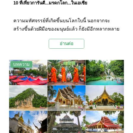
10 ที่เที่ยวการันตี...มรดกโลก...ในเอเชีย
ความมหัศจรรย์ที่เกิดขึ้นบนโลกใบนี้ นอกจากจะ
สร้างขึ้นด้วยฝีมือของมนุษย์แล้ว ก็ยังมีอีกหลากหลาย
ผลงานเกิดจากการรังสรรค์ของธรรมชาติ งดงาม ยิ่ง
อ่านต่อ
ใหญ่ และน่าทึ่งไม่แพ้กันเลยค่ะ วันนี้เราเลยจะพาไป
ชม 10 สถานที่ทั่วเอเชีย ที่ได้รับการยกย่องให้เป็น
มรดกโลก จากองค์การยูเนสโก และยังเป็นสถานที่
บทความ
ยอดฮิตที่ได้รับความนิยมจากท่องเที่ยวทั่วทุกมุมโลก
ค่ะ