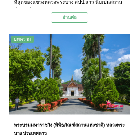
ที่สุดของแขวงหลวงพระบาง สปป.ลาว นับเป็นสถาน
ที่ท่องเที่ยวไฮไลท์ของการมาเยือนเมืองมรดกโลกนี้
อ่านต่อ
โดยเป็นวัดที่มีความสวยงามอลังการจนได้รับการ
ยกย่องจากนักโบราณคดีว่าเป็นดั่ง “อัญมณีแห่ง
สถาปัตยกรรมสกุลช่างล้านช้าง” ที่งดงามที่สุดในดิน
บทความ
แดนลาว
พระบรมมหาราชวัง (พิพิธภัณฑ์สถานแห่งชาติ) หลวงพระ
บาง ประเทศลาว