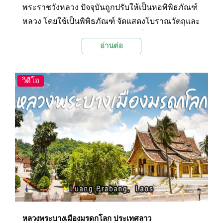
พระราชวังหลวง ปัจจุบันถูกปรับให้เป็นหอพิพิธภัณฑ์
หลวง โดยใช้เป็นพิพิธภัณฑ์ จัดแสดงโบราณวัตถุและ
ของมีค่า เช่น บัลลังก์ ธรรมาสน์ เครื่องสูงและ
อ่านต่อ
ราชูปโภคของเจ้าชีวิต พระพุทธรูป และวัตถุโบราณ
รวมถึงของขวัญจากประเทศต่างๆ หอพิพิธภัณฑ์
พระราชวังหรือหอคำ เดิมคือพระราชวังของเจ้ามหา
วิดีโอ
ชีวิตสายหลวงพระบาง จึงเรียกอีกชื่อว่า วังเจ้ามหา
ชีวิต สร้างเมื่อ พ.ศ. 2447 ในสมัยเจ้ามหาชีวิตสว่าง
วงศ์ สืบทอดต่อมาถึงสมัยเจ้ามหาชีวิตศรีสว่างวัฒนา
พระมหากษัตริย์องค์สุดท้ายของลาว
หลวงพระบางเมืองมรดกโลก ประเทศลาว