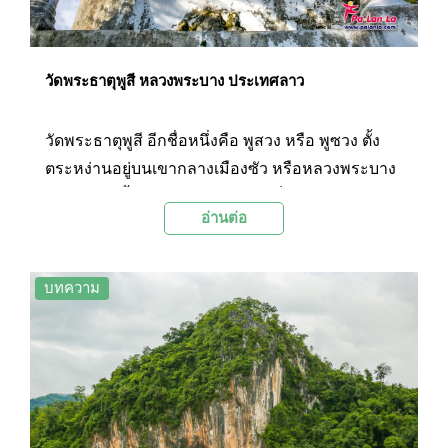
วัดพระธาตุพูสี หลวงพระบาง ประเทศลาว
วัดพระธาตุพูสี อีกชื่อหนึ่งคือ พูสวง หรือ พูซวง ตั้ง
ตระหง่านอยู่บนเขากลางเมืองซัว หรือหลวงพระบาง
การได้เดินขึ้นไปบนยอดภูษีทำให้เห็นเมืองหลวงพระ
อ่านต่อ
บางได้โดยรอบ และเห็นสายน้ำโขงยาวไปจนสุด
สายตา เป็นที่กล่าวกันว่ามาหลวงพระบาง ถ้าไม่ได้
ขึ้นพูสี ก็เท่ากับว่าไม่ได้มาถึงหลวงพระบาง
บทความ