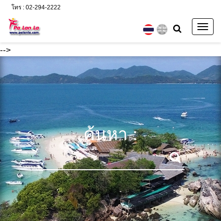
โทร : 02-294-2222
Togg
navig
-->
ค้นหา :