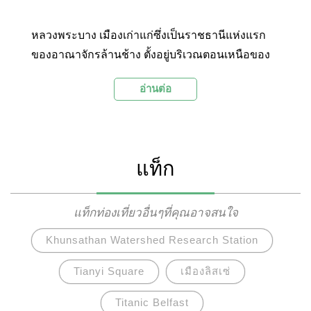
หลวงพระบาง เมืองเก่าแก่ซึ่งเป็นราชธานีแห่งแรก
ของอาณาจักรล้านช้าง ตั้งอยู่บริเวณตอนเหนือของ
ประเทศลาว สภาพภูมิประเทศมีความงดงามด้วยอยู่
อ่านต่อ
ในจุดที่แม่น้ำโขงและแม่น้ำคานไหลมาบรรจบกัน
และห้อมล้อมด้วยธรรมชาติอันอุดมสมบูรณ์ หลวง
พระเป็นเมืองที่มีวัดวาอารามเก่าแก่มากมาย มีบ้าน
เรือนเป็นเอกลักษณ์แบบโคโลเนียลสไตล์ และมี
แท็ก
ขนบธรรมเนียมประเพณีที่งดงาม โดยเฉพาะ
ประเพณี”ตักบาตรข้าวเหนียว”อันขึ้นชื่อ อีกทั้งยังได้
รับการยกย่องว่าเป็นเมืองที่ได้รับการปกปักรักษาที่ดี
แท็กท่องเที่ยวอื่นๆที่คุณอาจสนใจ
ที่สุดในเอเชียตะวันออกเฉียงใต้ เหตุผลทั้งหมดนี้
Khunsathan Watershed Research Station
ทำให้หลวงพระบางได้รับการยกย่องให้เป็นมรดกโลก
ทางวัฒนธรรมจากองค์การยูเนสโกในปี ค.ศ.1995
Tianyi Square
เมืองลิสเซ่
Titanic Belfast