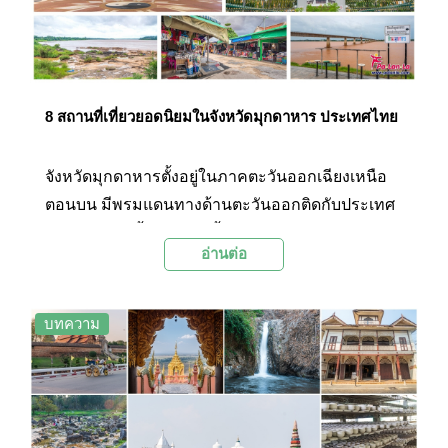
8 สถานที่เที่ยวยอดนิยมในจังหวัดมุกดาหาร ประเทศไทย
จังหวัดมุกดาหารตั้งอยู่ในภาคตะวันออกเฉียงเหนือ
ตอนบน มีพรมแดนทางด้านตะวันออกติดกับประเทศ
ลาวโดยมีแม่น้ำโขงไหลกั้นพรมแดน จังหวัด
อ่านต่อ
มุกดาหารมีสถานที่ท่องเที่ยวหลายแห่งทั้งธรรมชาติ
ที่สวยงาม วัดวาอาราม ตลาดท้องถิ่น จุดชมวิวริม
แม่น้ำโขง และแหล่งสักการะพญานาค มุกดาหารจึง
บทความ
เป็นอีกหนึ่งจุดหมายปลายทางของการท่องเที่ยวแดน
อีสานที่ได้รับความนิยมจากนักท่องเที่ยว การเดินทาง
จากกรุงเทพโดยรถยนต์ใช้เวลาประมาณ 9 ชั่วโมง
แต่สามารถเดินทางด้วยเครื่องบินได้เพื่อประหยัด