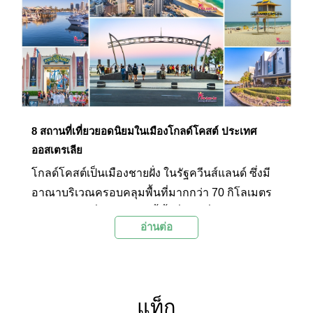
8 สถานที่เที่ยวยอดนิยมในเมืองโกลด์โคสต์ ประเทศ
ออสเตรเลีย
โกลด์โคสต์เป็นเมืองชายฝั่ง ในรัฐควีนส์แลนด์ ซึ่งมี
อาณาบริเวณครอบคลุมพื้นที่มากกว่า 70 กิโลเมตร
จากแนวชายฝั่ง เมืองแห่งนี้ขึ้นชื่อในเรื่องของสวน
อ่านต่อ
สนุกที่ใหญ่ที่สุดในซีกโลกใต้ และที่สำคัญคือโกลด์
โคสต์เป็นเมืองที่มีความหลากหลายทางชีวภาพมาก
ที่สุดแห่งหนึ่งของออสเตรเลีย เมืองที่เสียงคลื่นไม่เคย
หลับไหลและเต็มไปด้วยสีสันแห่งนี้จึงมีกิจกรรมและ
แท็ก
สถานที่ท่องเที่ยวมากมายที่จะสร้างความประทับใจ