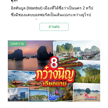
ตุรกี
อิสตันบูล (Istanbul) เมืองที่ได้ชื่อว่าเป็นนคร 2 ทวีป
ซึ่งมีช่องแคบบอสฟอรัสเป็นเส้นแบ่งระหว่างยุโรป
และเอเชียแห่งนี้ คือเมืองที่รุ่มรวยไปด้วย
อ่านต่อ
ประวัติศาสตร์ความเป็นมานับพันๆ ปี จึงไม่น่าแปลก
ใจหากอิสตันบลูจะเต็มไปด้วยสถานที่ท่องเที่ยวที่มี
สถาปัตยกรรมเก่าแก่และงดงามทรงคุณค่ามากมาย
บทความ
ที่บอกเล่าเรื่องราวความเป็นยุโรปและเอเชียจากอดีต
จนถึงปัจจุบัน Palanla จะพาไปชม 8 สถานที่ท่อง
เที่ยวยอดนิยมในเมืองอิสตันบูลที่หากมีโอกาสไป
เยือนประเทศตุรกีไม่ควรพลาด