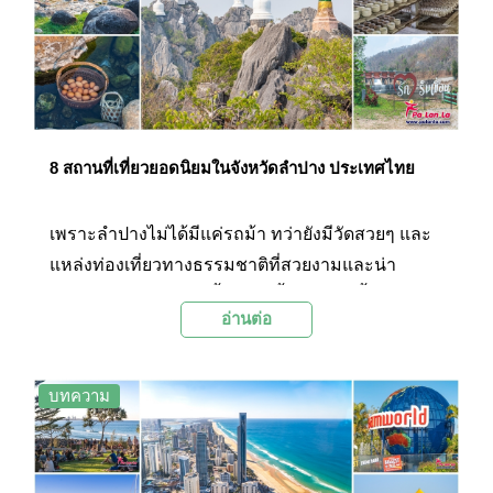
เวลาโดยลงเครื่องที่สนามบินนครพนมที่อยู่ในจังหวัด
ใกล้เคียงและต่อรถมายังมุกดาหารประมาณ 2
ชั่วโมง วันนี้ Palanla ได้รวบรวม 8 สถานที่ท่องเที่ยว
ยอดนิยมแห่งจังหวัดมุกดาหารมาฝากกันในทริปนี้
8 สถานที่เที่ยวยอดนิยมในจังหวัดลำปาง ประเทศไทย
เพราะลำปางไม่ได้มีแค่รถม้า ทว่ายังมีวัดสวยๆ และ
แหล่งท่องเที่ยวทางธรรมชาติที่สวยงามและน่า
อัศจรรย์อีกหลายแห่งทั้งภูเขา น้ำตก บ่อพุน้ำร้อน อัน
อ่านต่อ
เป็นเสน่ห์ของจังหวัดเล็กๆ ทางภาคเหนือแห่งนี้ที่ยัง
รอให้ทุกคนไปสัมผัสด้วยตนเอง
บทความ