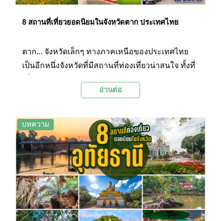
8 สถานที่เที่ยวยอดนิยมในจังหวัดตาก ประเทศไทย
ตาก... จังหวัดเล็กๆ ทางภาคเหนือของประเทศไทย
เป็นอีกหนึ่งจังหวัดที่มีสถานที่ท่องเที่ยวน่าสนใจ ทั้งที่
เที่ยวทางธรรมชาติ ตลาดชาวเขา วัดวาอาราม
อ่านต่อ
สวยงามที่กรุ่นกลิ่นอายของศิลปะแบบพม่า รวมถึง
สถานที่สำคัญหลายๆ แห่งที่เชื่อมโยงกับสมเด็จ
พระเจ้าตากสินมหาราช อดีตเจ้าเมืองตากซึ่งเป็นผู้
บทความ
กอบกู้เอกราชของชาติไทยจากพม่าเอาไว้ได้…
Palanla ได้รวบรวมสถานที่ท่องเที่ยวยอดนิยม 8 แห่ง
ในจังหวัดตากมาฝากกัน