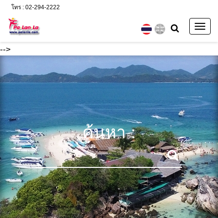
โทร : 02-294-2222
Togg
navig
-->
ค้นหา :