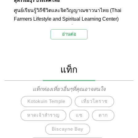
สุพรรณบุรี ประเทศไทย
ศูนย์เรียนรู้วิถีชีวิตและจิตวิญญาณชาวนาไทย (Thai
Farmers Lifestyle and Spiritual Learning Center)
หรือ นาเฮียใช้ นอกจากจะเป็นบ้านรูปแบบเรือนไทยที่
อ่านต่อ
งดงามท่ามกลางบรรยากาศท้องทุ่งนาสีเขียวแล้ว ที่นี่
ยังเป็นสถานที่รวบรวมเรื่องราว และองค์ความรู้เกี่ยว
กับการเกษตรที่ทรงคุณค่าที่เมื่อใครมาสุพรรณไม่
ควรพลาด
แท็ก
แท็กท่องเที่ยวอื่นๆที่คุณอาจสนใจ
Kotokuin Temple
เที่ยวโคราช
หาดเจ้าสำราญ
แซ
ตาก
Biscayne Bay