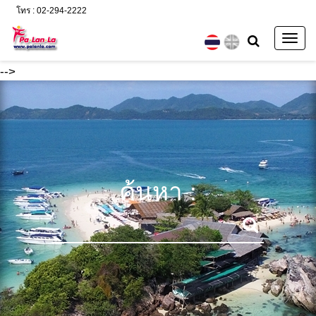
โทร : 02-294-2222
Togg
navig
-->
ค้นหา :