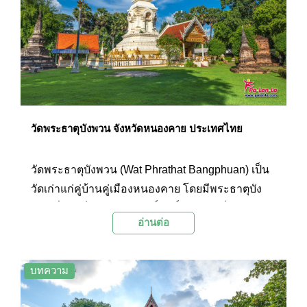
หนองคายอีกด้วย
วัดพระธาตุบังพวน จังหวัดหนองคาย ประเทศไทย
วัดพระธาตุบังพวน (Wat Phrathat Bangphuan) เป็น
วัดเก่าแก่คู่บ้านคู่เมืองหนองคาย โดยมีพระธาตุบัง
พวนซึ่งถือเป็นพระธาตุศักดิ์สิทธิ์อีกแห่งหนึ่งของภาค
อ่านต่อ
อีสานประดิษฐานอยู่ที่วัดแห่งนี้ นอกจากนี้ภายในวัด
ยังมีโบราณสถานหลายแห่ง ทั้งซากโบสถ์เก่า สถูป
เจดีย์ พระพุทธรูปโบราณ และสระพญานาคที่ชาว
บทความ
หนองคายเชื่อกันว่าเป็นปากปล่องภูพญานาคที่เฝ้าปก
ปักรักษาพระธาตุบังพวน โดยทุกวันเพ็ญเดือน 3 ของ