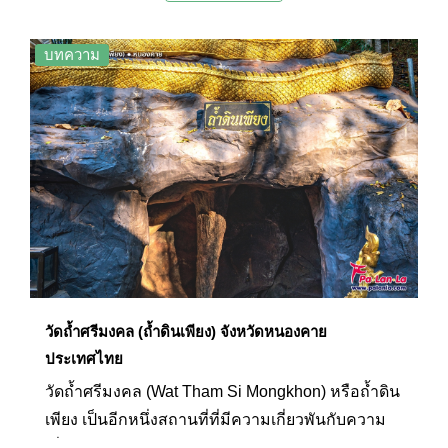
เขตแดนระหว่างสองประเทศพอดีเกิดเป็นทัศนียภาพ
ที่สวยงาม
บทความ
วัดถ้ำศรีมงคล (ถ้ำดินเพียง) จังหวัดหนองคาย
ประเทศไทย
วัดถ้ำศรีมงคล (Wat Tham Si Mongkhon) หรือถ้ำดิน
เพียง เป็นอีกหนึ่งสถานที่ที่มีความเกี่ยวพันกับความ
เชื่อตำนานพญานาคของจังหวัดหนองคาย ภายในถ้ำ