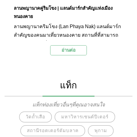
ลานพญานาคคู่ริมโขง | แลนด์มาร์กสำคัญแห่งเมือง
หนองคาย
ลานพญานาคริมโขง (Lan Phaya Nak) แลนด์มาร์ก
สำคัญของคนมาเที่ยวหนองคาย สถานที่ที่สามารถ
บอกเล่าความเชื่อต่อพญานาค และความผูกพันกับ
อ่านต่อ
แม่น้ำโขงของชาวหนองคายที่มีมาอย่างยาวนาน
ผ่านประติมากรรมพญานาคสีทองขนาดมหึมา 2 ตัว
พ่นน้ำอยู่ริมฝั่งโขงแห่งนี้
แท็ก
แท็กท่องเที่ยวอื่นๆที่คุณอาจสนใจ
วัดถ้ำเสือ
มหาวิหารเซนต์ปีเตอร์
สถานีรอตเตอร์ดัมบลาค
พุกาม