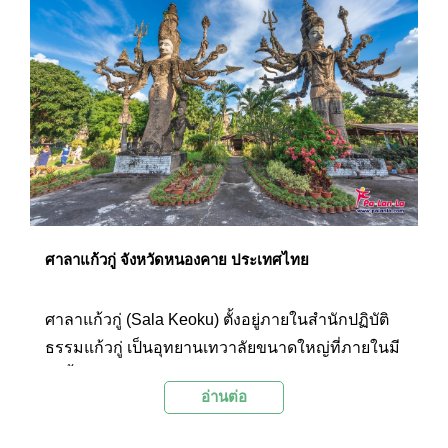
ผู้ที่มาเยือนได้แวะนมัสการเพื่อความเป็นสิริมงคลอีก
ด้วย
ศาลาแก้วกู่ จังหวัดหนองคาย ประเทศไทย
ศาลาแก้วกู่ (Sala Keoku) ตั้งอยู่ภายในสำนักปฏิบัติ
ธรรมแก้วกู่ เป็นอุทยานเทวาลัยขนาดใหญ่ที่ภายในมี
รูปปั้นขนาดมหึมาขององค์พระพุทธรูป และเทวรูป
อ่านต่อ
ขององค์ทวยเทพตามความเชื่อของศาสนาต่างๆ
หลายร้อยองค์ สถานที่แห่งนี้จึงเป็นทั้งสถานที่ท่อง