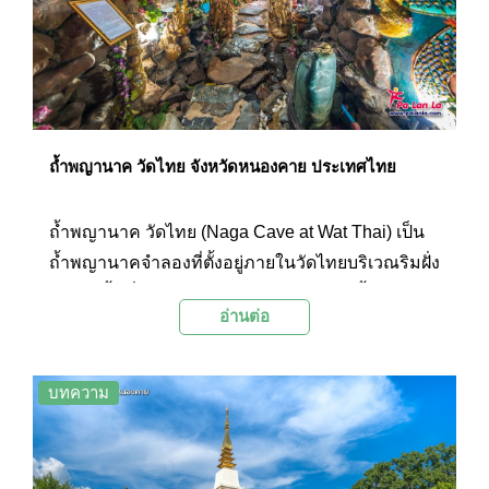
จังหวัดหนองคายได้ตามความสะดวก โดยสถานที่
ท่องเที่ยวยอดนิยมของจังหวัดหนองคายก็มีทั้งวัดวา
อาราม พระธาตุ จุดชมวิวริมแม่น้ำโขง ตลาดท้องถิ่น
รวมถึงสถานที่ท่องเที่ยวที่เกี่ยวข้องพญานาคที่มี
ความสวยงามแปลกตา ซึ่งทาง Palanla ได้รวบรวม
มาฝากกันในวันนี้
ถ้ำพญานาค วัดไทย จังหวัดหนองคาย ประเทศไทย
ถ้ำพญานาค วัดไทย (Naga Cave at Wat Thai) เป็น
ถ้ำพญานาคจำลองที่ตั้งอยู่ภายในวัดไทยบริเวณริมฝั่ง
โขงในพื้นที่ของอำเภอโพนพิสัย ด้านหน้าถ้ำ
อ่านต่อ
พญานาคโดดเด่นด้วยราชาพญานาคสีเขียวองค์ใหญ่
หันหน้าออกสู่ลำน้ำโขง บริเวณริมฝั่งเป็นจุดชมบั้งไฟ
พญานาคที่ได้รับความนิยมที่สุดของจังหวัด
บทความ
หนองคาย และบริเวณใกล้กันยังมีรูปปั้นพญานาคเจ็ด
เศียรสีทององค์ใหญ่นามว่าพญาพิสัยสัตนาคราช ซึ่ง
ถือเป็นจุดแลนด์มาร์กอีกแห่งหนึ่งของจังหวัด