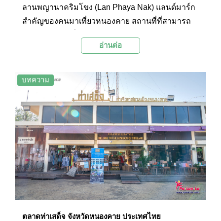
ลานพญานาคริมโขง (Lan Phaya Nak) แลนด์มาร์ก
สำคัญของคนมาเที่ยวหนองคาย สถานที่ที่สามารถ
บอกเล่าความเชื่อต่อพญานาค และความผูกพันกับ
อ่านต่อ
แม่น้ำโขงของชาวหนองคายที่มีมาอย่างยาวนาน
ผ่านประติมากรรมพญานาคสีทองขนาดมหึมา 2 ตัว
พ่นน้ำอยู่ริมฝั่งโขงแห่งนี้
บทความ
ตลาดท่าเสด็จ จังหวัดหนองคาย ประเทศไทย