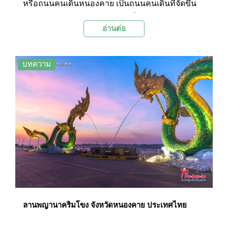
หรือถนนคนเดินหนองคาย เป็นถนนคนเดินที่จัดขึ้น
ทุกๆ วันเสาร์ช่วงบ่ายๆ ไปจนถึงสี่ทุ่มบริเวณทางเดิน
อ่านต่อ
เลียบแม่น้ำโขงใกล้ๆ กับตลาดท่าเสด็จ ละลานตาไป
ด้วยสินค้าทำมือ ของกิน ของที่ระลึก และบรรยากาศ
คึกคักของผู้คนที่แต่งแต้มสีสันให้กับเมืองหนองคาย
บทความ
ลานพญานาคริมโขง จังหวัดหนองคาย ประเทศไทย