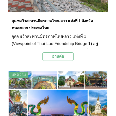
จุดชมวิวสะพานมิตรภาพไทย-ลาว แห่งที่ 1 จังหวัด
หนองคาย ประเทศไทย
จุดชมวิวสะพานมิตรภาพไทย-ลาว แห่งที่ 1
(Viewpoint of Thai-Lao Friendship Bridge 1) อยู่
บริเวณสวนสาธารณะใต้สะพานมิตรภาพ ซึ่ง
อ่านต่อ
สามารถมองเห็นทัศนียภาพอันงดงามของแม่น้ำโขง
และสะพานที่ทอดข้ามไปยังฝั่งลาว โดยสะพานแห่งนี้
เป็นสะพานมิตรภาพแห่งแรกที่สร้างขึ้นเพื่อความ
บทความ
สะดวกในการเดินทางระหว่างสองประเทศ และเพื่อ
กระชับความสัมพันธ์ระหว่างประเทศให้แน่นแฟ้นยิ่ง
ขึ้น