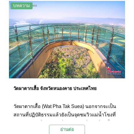
เที่ยวและแหล่งแสดงศิลปะกลางแจ้งที่แฝงไว้ด้วย
บทความ
คติธรรมภายใต้แนวคิดที่ว่าทุกศาสนาสามารถอยู่
ร่วมกันได้
วัดผาตากเสื้อ จังหวัดหนองคาย ประเทศไทย
วัดผาตากเสื้อ (Wat Pha Tak Suea) นอกจากจะเป็น
สถานที่ปฏิบัติธรรมแล้วยังเป็นจุดชมวิวแม่น้ำโขงที่
ถือได้ว่าสวยที่สุดแห่งหนึ่งด้วย โดยเป็นจุดที่แม่น้ำ
อ่านต่อ
จากประเทศลาวไหลมาบรรจบกับแม่น้ำโขง แบ่งเส้น