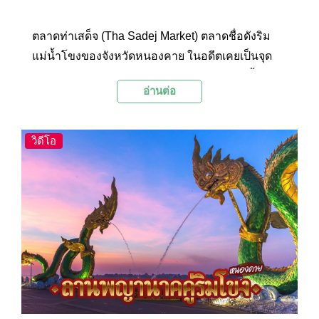
ตลาดท่าเสด็จ (Tha Sadej Market) ตลาดชื่อดังริม
แม่น้ำโขงของจังหวัดหนองคาย ในอดีตเคยเป็นจุด
ผ่านแดนถาวรไทย-ลาว มีสินค้าราคาถูกของทั้งสอง
อ่านต่อ
ประเทศวางจำหน่ายมากมาย รวมทั้งอาหารอร่อยๆ
ที่หารับประทานได้ที่นี่ แม้ปัจจุบันด่านได้ถูกย้ายไป
แล้ว แต่ตลาดท่าเสด็จก็ยังเป็นที่นิยมของนักท่องเที่ยว
วิดีโอ
มาโดยตลอด