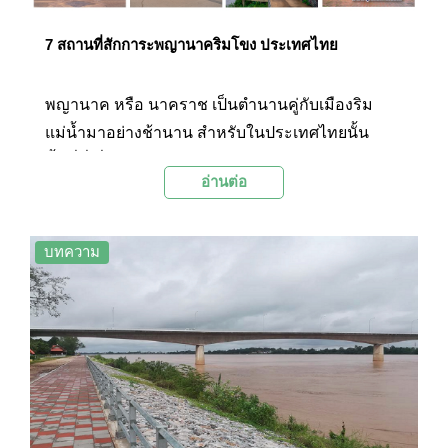
7 สถานที่สักการะพญานาคริมโขง ประเทศไทย
พญานาค หรือ นาคราช เป็นตำนานคู่กับเมืองริม
แม่น้ำมาอย่างช้านาน สำหรับในประเทศไทยนั้น
พื้นที่ที่เกี่ยวข้องกับตำนานพญานาคจะอยู่บริเวณแถบ
อ่านต่อ
ภาคอีสานที่มีพรมแดนติดกับริมแม่น้ำโขง โดยเชื่อ
กันว่ามีถ้ำพญานาคตั้งอยู่ในเมืองบาดาลและเป็นผู้ปก
ปักรักษาพุทธสถานและบ้านเมืองทั้งสองฝากฝั่งให้มี
บทความ
ความร่มเย็นเป็นสุข ซึ่งในช่วงวันออกพรรษาสถานที่
สำคัญๆ บริเวณริมฝั่งแม่น้ำโขงก็จะเต็มไปด้วยนัก
ท่องเที่ยวที่มารอชมบั้งไฟพญานาคกันอย่างหนาแน่น
โดยทาง Palanla ได้รวบรวม 7 สถานที่สักการะ
พญานาคริมโขงมาฝากกันในวันนี้