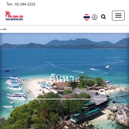
โทร : 02-294-2222
Togg
navig
-->
ค้นหา :