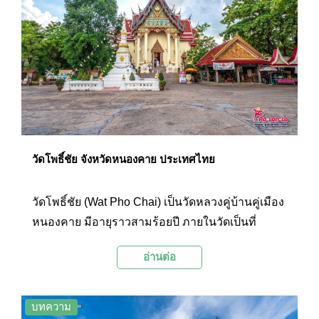
ทุกปี ชาวบ้านในตำบลพระธาตุบังพวนจะร่วมใจกัน
จัดงานเทศกาลนมัสการพระธาตุบังพวนขึ้นเป็นระยะ
เวลา 5 วัน 5 คืน
วัดโพธิ์ชัย จังหวัดหนองคาย ประเทศไทย
วัดโพธิ์ชัย (Wat Pho Chai) เป็นวัดหลวงคู่บ้านคู่เมือง
หนองคาย มีอายุราวสามร้อยปี ภายในวัดเป็นที่
ประดิษฐานองค์พระพุทธรูปปางมารวิชัยนามว่า
อ่านต่อ
หลวงพ่อพระใส ซึ่งเป็นพระพุทธรูปศักดิ์สิทธิ์ที่ชาว
หนองคายให้ความเคารพนับถือกันมาอย่างช้านาน
นอกจากนี้ภายในวัดยังมีพระธาตุเจดีย์ลาวโบราณให้
บทความ