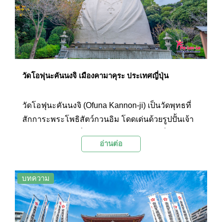
วัดโอฟุนะคันนงจิ เมืองคามาคุระ ประเทศญี่ปุ่น
วัดโอฟุนะคันนงจิ (Ofuna Kannon-ji) เป็นวัดพุทธที่
สักการะพระโพธิสัตว์กวนอิม โดดเด่นด้วยรูปปั้นเจ้า
แม่กวนอิมสีขาวที่เรียกว่า เบียคคุอิคันนง ซึ่งมีความ
อ่านต่อ
สูงถึง 25 เมตร มองเห็นเด่นชัดตั้งแต่บนสถานีรถไฟ
Ofuna แต่ที่จริงแล้วรูปปั้นนี้มีเพียงครึ่งตัวเท่านั้น วัด
โอฟุนะคันนงจิยังเป็นอนุสรณ์สถานรำลึกถึงเหยื่อใน
บทความ
สงครามโลกครั้งที่ 2 ด้วย การทิ้งระเบิดนิวเคลียร์ที่ฮิ
โรชิมะและนางาซากิในครั้งนั้นคร่าชีวิตชาวญี่ปุ่น
หลายแสนคน เจ็บป่วยจากสารกัมมันตรังสีอีก