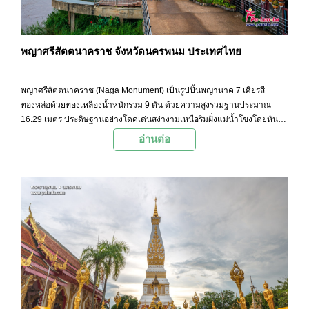
พญาศรีสัตตนาคราช จังหวัดนครพนม ประเทศไทย
พญาศรีสัตตนาคราช (Naga Monument) เป็นรูปปั้นพญานาค 7 เศียรสี
ทองหล่อด้วยทองเหลืองน้ำหนักรวม 9 ตัน ด้วยความสูงรวมฐานประมาณ
16.29 เมตร ประดิษฐานอย่างโดดเด่นสง่างามเหนือริมฝั่งแม่น้ำโขงโดยหัน
หน้าไปทางทิศเหนือ หางชี้ไปทางแม่น้ำโขง แสดงถึงความเชื่อและความ
อ่านต่อ
ศรัทธาของประชาชนที่มีต่อเทพเจ้าแห่งลุ่มน้ำโขง และนับเป็นรูปปั้นพญานาค
ทองเหลืองที่ใหญ่ที่สุดในภาคตะวันออกเฉียงเหนือจนกลายเป็นแลนด์มาร์ก
แห่งใหม่ในการท่องเที่ยวของจังหวัดนครพนม