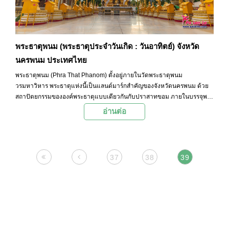
พระธาตุพนม (พระธาตุประจำวันเกิด : วันอาทิตย์) จังหวัด
นครพนม ประเทศไทย
พระธาตุพนม (Phra That Phanom) ตั้งอยู่ภายในวัดพระธาตุพนม
วรมหาวิหาร พระธาตุแห่งนี้เป็นแลนด์มาร์กสำคัญของจังหวัดนครพนม ด้วย
สถาปัตยกรรมขององค์พระธาตุแบบเดียวกันกับปราสาทขอม ภายในบรรจุพระ
ธาตุสิ่งศักดิ์สิทธิ์ของจังหวัดนครพนมและภาคตะวันออกเฉียงเหนือไว้ นั่นคือ
อ่านต่อ
พระอุรังคธาตุ (กระดูกส่วนหน้าอก) ของพระพุทธเจ้า นอกจากนี้ยังมีของมีค่า
มากมายโดยเฉพาะฉัตรทองคำบนยอดพระธาตุที่มีน้ำหนักถึง 110 กิโลกรัม
นอกจากนี้พระธาตุพนมยังเป็นพระธาตุประจำวันเกิดของผู้ที่เกิดวันอาทิตย์ มีผู้
กล่าวว่าแม้ใครมีโอกาสมานมัสการองค์พระธาตุแม้เพียงสักครั้งก็ถือเป็นมงคล
37
38
39
สูงสุดของชีวิต และเชื่อกันว่าอานิสงส์จะส่งผลให้เป็นผู้มีบุญบารมีและเป็นที่
เคารพนับถือ