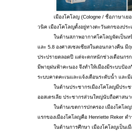
เมืองโคโลญ (Cologne / ชื่อภาษาเยอรมันคือ 
วนิค เมืองโคโลญตั้งอยู่ทางตะวันตกของประเท
ในด้านสภาพอากาศโคโลญจัดเป็นหนึ่งในเม
และ 5.8 องศาสเซลเซียสในตอนกลางคืน มีฤด
ประปรายตลอดปี แต่จะตกหนักช่วงเดือนกรกฎาคม 
มีพายุฝนฟ้าคะนอง จึงทำให้เมืองมีระบบป้องกั
ระบบคาดคะเนและแจ้งเตือนระดับน้ำ และมีสถ
ในด้านประชากรเมืองโคโลญมีประชากรราวห
ออสเตรเลีย ประชากรส่วนใหญ่นับถือศาสนาค
ในด้านเขตการปกครอง เมืองโคโลญมี 9 อ
แรกของเมืองโคโลญคือ Henriette Reker ดำรง
ในด้านการศึกษา เมืองโคโลญเป็นเมืองที่มี