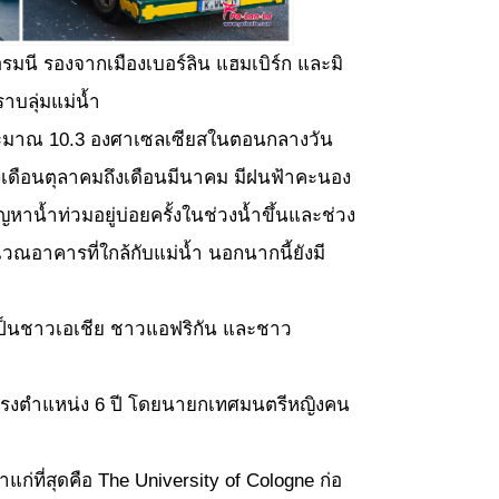
รมนี รองจากเมืองเบอร์ลิน แฮมเบิร์ก และมิ
าบลุ่มแม่น้ำ
ระมาณ 10.3 องศาเซลเซียสในตอนกลางวัน
เดือนตุลาคมถึงเดือนมีนาคม มีฝนฟ้าคะนอง
หาน้ำท่วมอยู่บ่อยครั้งในช่วงน้ำขึ้นและช่วง
เวณอาคารที่ใกล้กับแม่น้ำ นอกนากนี้ยังมี
็นชาวเอเชีย ชาวแอฟริกัน และชาว
งตำแหน่ง 6 ปี โดยนายกเทศมนตรีหญิงคน
ี่สุดคือ The University of Cologne ก่อ