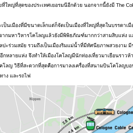
ัยที่ใหญ่ที่สุดของประเทศเยอรมนีอีกด้วย นอกจากนี้ยังมี The Co
ืองที่มีขนาดเล็กแต่ก็จัดเป็นเมืองที่ใหญ่ที่สุดในบรรดาเมือ
กจากมหาวิหารโคโลญแล้วยังมีพิพิธภัณฑ์มากกว่าสามสิบแห่ง แล
ปะร่วมสมัย รวมถึงเป็นเมืองริมแม่น้ำที่มีทัศนียภาพสวยงา
กหลายแห่ง จึงทำให้เมืองโคโลญมีนักท่องเที่ยวมาเยือนราวห้
ญ วิธีที่สะดวกที่สุดคือการมาลงเครื่องที่สนามบินโคโลญบอน
จำทาง และรถไฟ