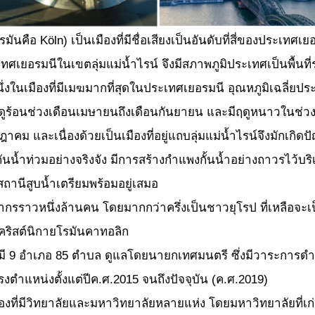
Köln) เป็นเมืองที่มีชื่อเสียงเป็นอันดับที่สี่ของประเทศเยอ
ศเยอรมนีในเขตลุ่มแม่น้ำไรน์ จึงมีสภาพภูมิประเทศเป็นพื้นที่ร
ืองที่มีเมฆมากที่สุดในประเทศเยอรมนี อุณหภูมิเฉลี่ยป
ูร้อนช่วงเดือนเมษายนถึงเดือนกันยายน และมีฤดูหนาวในช่วง
และเนื่องด้วยเป็นเมืองที่อยู่แถบลุ่มแม่น้ำไรน์จึงมักเกิดปัญ
นน้ำท่วมอย่างจริงจัง มีการสร้างกำแพงกั้นน้ำอย่างถาวรไว้บริ
านีสูบน้ำเตรียมพร้อมอยู่เสมอ
นึ่งล้านคน โดยมากกว่าครึ่งเป็นชาวยุโรป ที่เหลือจะเป
ริสต์นิกายโรมันคาทอลิก
ำเภอ 85 ตำบล ดูแลโดยนายกเทศมนตรี ซึ่งมีวาระการดำร
ตำแหน่งตั้งแต่ปีค.ศ.2015 จนถึงปัจจุบัน (ค.ศ.2019)
วิทยาลัยและมหาวิทยาลัยหลายแห่ง โดยมหาวิทยาลัยที่เก่าแก่ท