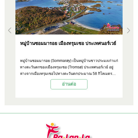
หมู่บ้านซอมมารอย เมืองทรุมเซอ ประเทศนอร์เวย์
มห
หมู่บ้านซอมมารอย (Sommarøy) เป็นหมู่บ้านชาวประมงเก่าแก่
มห
บ
ทางตะวันตกของเมืองทรุมเซอ (Tromsø) ประเทศนอร์เวย์ อยู่
โด
ห่างจากเมืองทรุมเซอไปทางตะวันตกประมาณ 58 กิโลเมตร
สถ
นับ
เป็นสถานที่ท่องเที่ยวยอดนิยมเนื่องจากมีหาดทรายขาวและ
มห
อ่านต่อ
ได้
ทิวทัศน์สวยงาม
ปล
มัย
เซ