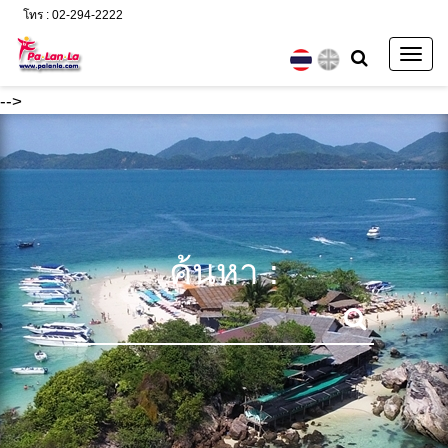
โทร : 02-294-2222
Togg
navig
-->
ค้นหา :