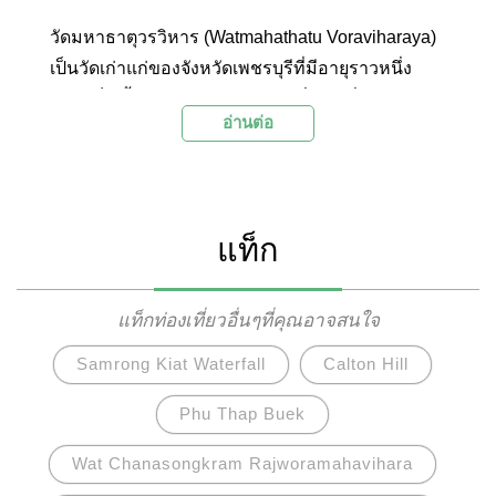
วัดมหาธาตุวรวิหาร (Watmahathatu Voraviharaya)
เป็นวัดเก่าแก่ของจังหวัดเพชรบุรีที่มีอายุราวหนึ่ง
พันปี เป็นทั้งพุทธสถานและสถานที่ท่องเที่ยวเชิง
อ่านต่อ
ประวัติศาสตร์และโบราณคดีอันทรงคุณค่า ภายใน
บริเวณโดดเด่นด้วยองค์พระปรางค์ห้ายอดที่สามารถ
มองเห็นได้จากระยะไกล และยังมีสิ่งปลูกสร้างที่มี
ความงดงามอย่างวิหารหลวงและวิหารน้อยที่
แท็ก
สามารถเข้าไปชมความสวยงามและสักการะองค์
พระพุทธรูปโบราณที่เป็นพระพุทธรูปศักดิ์สิทธิ์คู่บ้าน
คู่เมืองเพื่อความเป็นสิริมงคลได้อีกด้วย
แท็กท่องเที่ยวอื่นๆที่คุณอาจสนใจ
Samrong Kiat Waterfall
Calton Hill
Phu Thap Buek
Wat Chanasongkram Rajworamahavihara