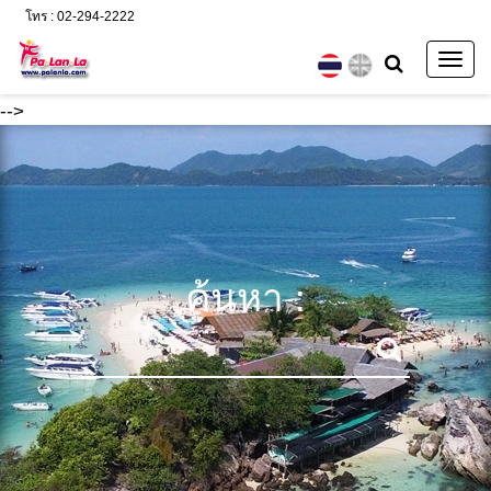
โทร : 02-294-2222
Togg
navig
-->
ค้นหา :