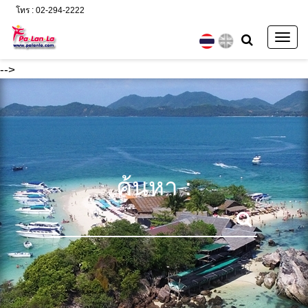
โทร : 02-294-2222
Togg
navig
-->
ค้นหา :