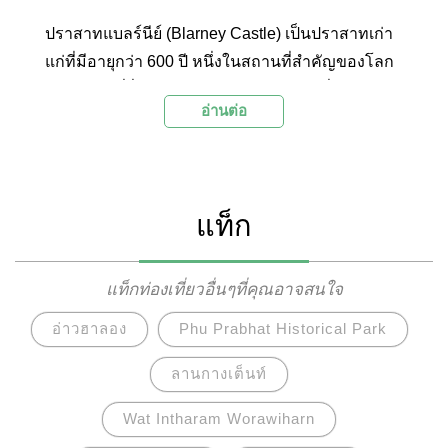
ปราสาทแบลร์นีย์ (Blarney Castle) เป็นปราสาทเก่า
แก่ที่มีอายุกว่า 600 ปี หนึ่งในสถานที่สำคัญของโลก
และสมบัติที่ยิ่งใหญ่ของไอร์แลนด์ พบกับเรื่องราว
อ่านต่อ
ของหินในตำนาน แบลร์นีย์สโตน (Blarney Stone)
บนยอดหอคอย ปราสาทยุคกลาง สวนที่สวยงาม และ
คฤหาสน์บารอนที่ผู้คนนับล้านทั่วโลกแวะมาเยี่ยม
เยือน ปราสาทแห่งนี้ตั้งอยู่ที่เมืองคอร์ค (Cork)
แท็ก
ประเทศไอร์แลนด์
แท็กท่องเที่ยวอื่นๆที่คุณอาจสนใจ
อ่าวฮาลอง
Phu Prabhat Historical Park
ลานกางเต็นท์
Wat Intharam Worawiharn