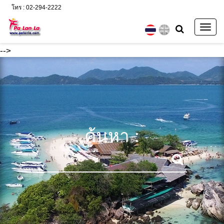
โทร : 02-294-2222
Togg
navig
-->
ค้นหา :