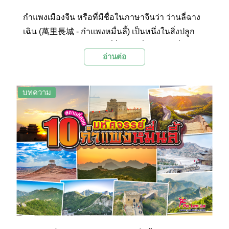
กำแพงเมืองจีน หรือที่มีชื่อในภาษาจีนว่า ว่านลี่ฉาง
เฉิน (萬里長城 - กำแพงหมื่นลี้) เป็นหนึ่งในสิ่งปลูก
สร้างด้วยฝีมือของมนุษย์ที่ยิ่งใหญ่ที่สุดแห่งหนึ่ง ถูก
อ่านต่อ
จัดให้เป็นสิ่งมหัศจรรย์แห่งโลกยุคกลาง และยังได้รับ
การยกย่องให้เป็นมรดกโลกจากยูเนสโกในปี
ค.ศ.1987 ซึ่งวันนี้ทาง Palanla ได้รวบรวม 10
บทความ
กำแพงเมืองจีนสำคัญที่ไม่ควรพลาด ตั้งแต่จุดเริ่ม
ต้นทางตะวันออก ไปจนถึงทางตะวันตกมาไว้ให้ได้
ชมกันค่ะ