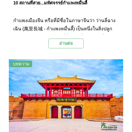
10 สถานที่สวย...มหัศจรรย์กำแพงหมื่นลี้
กำแพงเมืองจีน หรือที่มีชื่อในภาษาจีนว่า ว่านลี่ฉาง
เฉิน (萬里長城 - กำแพงหมื่นลี้) เป็นหนึ่งในสิ่งปลูก
สร้างด้วยฝีมือของมนุษย์ที่ยิ่งใหญ่ที่สุดแห่งหนึ่ง ถูก
อ่านต่อ
จัดให้เป็นสิ่งมหัศจรรย์แห่งโลกยุคกลาง และยังได้รับ
การยกย่องให้เป็นมรดกโลกจากยูเนสโกในปี ค.ศ.
1987
บทความ