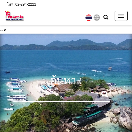
โทร : 02-294-2222
Togg
navig
-->
ค้นหา :