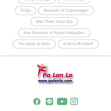
Shiga
Museum of Copenhagen
Wat Tham Khao Noi
Hue Museum of Royal Antiquities
The Book of kells
ลานกระซิบจันทร์