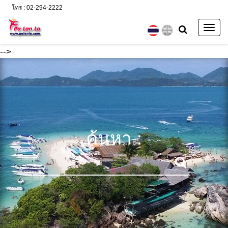
โทร : 02-294-2222
Togg
navig
-->
ค้นหา :