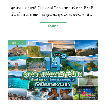
อุทยานแห่งชาติ (National Park) สถานที่ท่องเที่ยวที่
เต็มเปี่ยมไปด้วยความอุดมสมบูรณ์ของธรรมชาติ มี
พี่ๆเจ้าหน้าที่ที่ใจดีคอยให้ข้อมูล มีที่พัก และอาหาร
อ่านต่อ
ไว้บริการในราคาย่อมเยา และยังมีจุดกางเต็นท์ให้นัก
ท่องเที่ยวสายแคมปิ้งได้ดื่มด่ำธรรมชาติกันอย่าง
เพลิดเพลิน ในวันนี้ palanla เลยจะมาบอกพิกัด 14
บทความ
อุทยานแห่งชาติที่กระจายอยู่ทั่วภูมิภาค และมีชื่อ
เสียงเป็นอันดับต้นๆของประเทศไทย ไว้ให้นักท่อง
เที่ยวสายธรรมชาติตามไปเช็คอินกัน