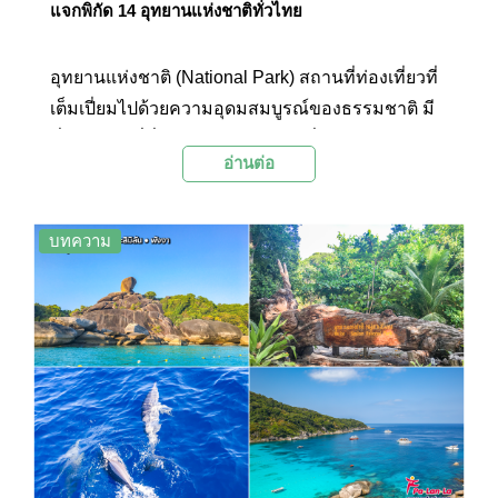
แจกพิกัด 14 อุทยานแห่งชาติทั่วไทย
อุทยานแห่งชาติ (National Park) สถานที่ท่องเที่ยวที่
เต็มเปี่ยมไปด้วยความอุดมสมบูรณ์ของธรรมชาติ มี
พี่ๆเจ้าหน้าที่ที่ใจดีคอยให้ข้อมูล มีที่พัก และอาหาร
อ่านต่อ
ไว้บริการในราคาย่อมเยา และยังมีจุดกางเต็นท์ให้นัก
ท่องเที่ยวสายแคมปิ้งได้ดื่มด่ำธรรมชาติกันอย่าง
เพลิดเพลิน ในวันนี้ palanla เลยจะมาบอกพิกัด 14
บทความ
อุทยานแห่งชาติที่กระจายอยู่ทั่วภูมิภาค และมีชื่อ
เสียงเป็นอันดับต้นๆของประเทศไทย ไว้ให้นักท่อง
เที่ยวสายธรรมชาติตามไปเช็คอินกัน