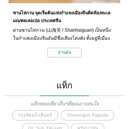
ซานไห่กวน จุดเริ่มต้นแห่งกำแพงเมืองจีนติดท้องทะเล
มณฑลเหอเป่ย ประเทศจีน
ด่านซานไห่กวน (山海关 / Shanhaiguan) เป็นหนึ่ง
ในกำแพงเมืองจีนอันมีชื่อเสียงโด่งดัง ตั้งอยู่ที่เมือง
ฉินหวงเต่า มณฑลเหอเป่ย ประเทศจีน
อ่านต่อ
แท็ก
แท็กท่องเที่ยวอื่นๆที่คุณอาจสนใจ
กรุงรัตนโกสินทร์
Shwezigon Pagoda
Dr. Sun Yat-sen
พรัมบานัน