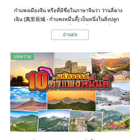
กำแพงเมืองจีน หรือที่มีชื่อในภาษาจีนว่า ว่านลี่ฉาง
เฉิน (萬里長城 - กำแพงหมื่นลี้) เป็นหนึ่งในสิ่งปลูก
สร้างด้วยฝีมือของมนุษย์ที่ยิ่งใหญ่ที่สุดแห่งหนึ่ง ถูก
อ่านต่อ
จัดให้เป็นสิ่งมหัศจรรย์แห่งโลกยุคกลาง และยังได้รับ
การยกย่องให้เป็นมรดกโลกจากยูเนสโกในปี
ค.ศ.1987 ซึ่งวันนี้ทาง Palanla ได้รวบรวม 10
บทความ
กำแพงเมืองจีนสำคัญที่ไม่ควรพลาด ตั้งแต่จุดเริ่ม
ต้นทางตะวันออก ไปจนถึงทางตะวันตกมาไว้ให้ได้
ชมกันค่ะ