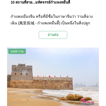
10 สถานที่สวย...มหัศจรรย์กำแพงหมื่นลี้
กำแพงเมืองจีน หรือที่มีชื่อในภาษาจีนว่า ว่านลี่ฉาง
เฉิน (萬里長城 - กำแพงหมื่นลี้) เป็นหนึ่งในสิ่งปลูก
สร้างด้วยฝีมือของมนุษย์ที่ยิ่งใหญ่ที่สุดแห่งหนึ่ง ถูก
อ่านต่อ
จัดให้เป็นสิ่งมหัศจรรย์แห่งโลกยุคกลาง และยังได้รับ
การยกย่องให้เป็นมรดกโลกจากยูเนสโกในปี ค.ศ.
1987
บทความ