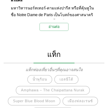
ฝรั่งเศส
มหาวิหารนอร์ทเทอร์-ดามแห่งปารีส หรือที่คุ้นหูใน
ชื่อ Notre Dame de Paris เป็นโบสถ์ของศาสนาคริ
สตร์นิกายโรมันคาทอลิก ตั้งอยู่ที่เมืองปารีส แคว้น
อ่านต่อ
อิล-เดอ-ฟรองซ์ ประเทศฝรั่งเศษมหาวิหารนอร์ทเท
อร์-ดามแห่งปารีส เป็นสถาปัตยกรรมอันโดดเด่นคู่กับ
เมืองปารีสมากกว่า 850 ปี ได้รับการยกย่องให้เป็นผล
งานชิ้นเอกในศิลปะโกธิค และได้รับการยอมรับว่า
แท็ก
เป็นศูนย์รวมความศรัทธาต่อศาสนาคริสตร์ที่สำคัญ
อย่างยิ่งของเมืองปารีสมานับตั้งแต่อดีตจนถึงปัจจุบัน
นอกจากความหมายในเชิงศิลปะและความศรัทธา
แท็กท่องเที่ยวอื่นๆที่คุณอาจสนใจ
แล้ว มหาวิหารนอร์ทเทอร์-ดามแห่งปารีส ยังมี
น้ำพุร้อน
เอลนีโด้
บทบาทต่อวรรณกรรม อย่างการเป็นฉากหลังและ
แรงบันดาลใจให้กับผลงานเรื่อง “คนค่อมแห่งนอร์ท-
Amphawa – The Chaipattana Nurak
ดาม” (The Hunchback of Notre Dame) ของวิกเตอร์
Super Blue Blood Moon
เมืองฟลอเรนซ์
อูโก นักเขียนชาวฝรั่งเศสชื่อดัง ซึ่งหนังสือเล่มนี้ ภาย