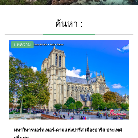
ค้นหา :
บทความ
มหาวิหารนอร์ทเทอร์-ดามแห่งปารีส เมืองปารีส ประเทศ