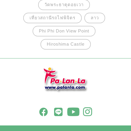
หลังโด่งดังไปทั่วโลกทั้งในฐานะของภาพยนตร์และ
วัดพระธาตุดอยเวา
การ์ตูนอนิเมชั่น ของวอลล์ ดีสนีย์
เที่ยวสถานีรถไฟพิจิตร
ลาว
Phi Phi Don View Point
Hiroshima Castle