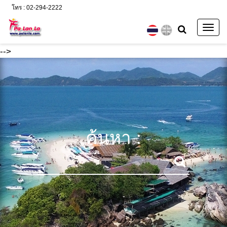
โทร : 02-294-2222
Togg
navig
-->
ค้นหา :