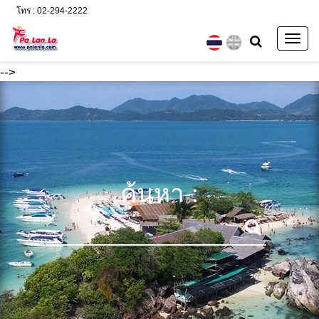
โทร : 02-294-2222
Togg
navig
-->
ค้นหา :