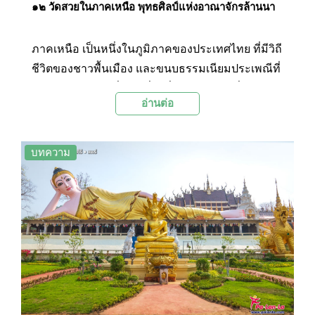
๑๒ วัดสวยในภาคเหนือ พุทธศิลป์แห่งอาณาจักรล้านนา
ภาคเหนือ เป็นหนึ่งในภูมิภาคของประเทศไทย ที่มีวิถี
ชีวิตของชาวพื้นเมือง และขนบธรรมเนียมประเพณีที่
เรียบง่าย มีสถานที่ท่องเที่ยวที่สำคัญ และมีชื่อเสียง
อ่านต่อ
อยู่มากมาย รวมไปถึงมีผลงานพุทธศิลป์แบบล้านนา
สุดแสนจะวิจิตร ที่สะท้อนออกมาในรูปแบบของ
สถาปัตยกรรมและประติมากรรมในวัดวาอารามต่าง
บทความ
ๆ เป็นเอกลักษณ์ดึงดูดให้นักท่องเที่ยวแวะมากราบสัก
การะ พร้อมชื่นชมผลงานศิลปะล้านนาที่อ่อนช้อย
และทรงคุณค่า วันนี้ Palanla จึงจะขอชวนออกเดิน
ทางไปเที่ยวชม และรับสิริมงคลกับ 12 วัดสวยในภาค
เหนือกันค่ะ