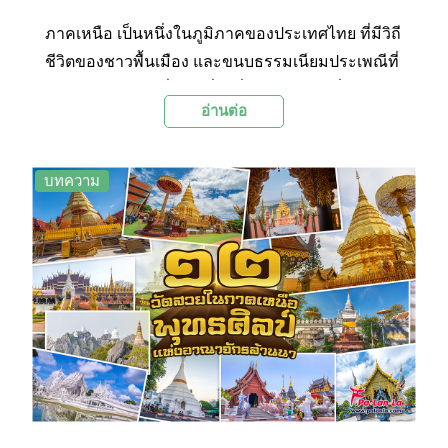
ภาคเหนือ เป็นหนึ่งในภูมิภาคของประเทศไทย ที่มีวิถี
ชีวิตของชาวพื้นเมือง และขนบธรรมเนียมประเพณีที่
เรียบง่าย มีสถานที่ท่องเที่ยวที่สำคัญ และมีชื่อเสียง
อ่านต่อ
อยู่มากมาย รวมไปถึงมีผลงานพุทธศิลป์แบบล้านนา
สุดแสนจะวิจิตร ที่สะท้อนออกมาในรูปแบบของ
สถาปัตยกรรมและประติมากรรมในวัดวาอารามต่าง
บทความ
ๆ เป็นเอกลักษณ์ดึงดูดให้นักท่องเที่ยวแวะมากราบสัก
การะ พร้อมชื่นชมผลงานศิลปะล้านนาที่อ่อนช้อย
และทรงคุณค่า วันนี้ Palanla จึงจะขอชวนออกเดิน
ทางไปเที่ยวชม และรับสิริมงคลกับ 12 วัดสวยในภาค
เหนือกันค่ะ