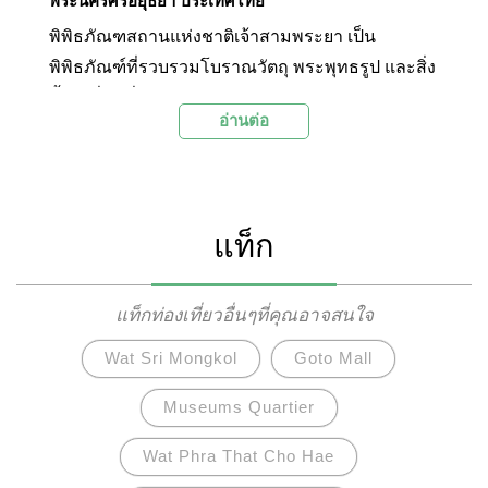
พระนครศรีอยุธยา ประเทศไทย
พิพิธภัณฑสถานแห่งชาติเจ้าสามพระยา เป็น
พิพิธภัณฑ์ที่รวบรวมโบราณวัตถุ พระพุทธรูป และสิ่ง
ล้ำค่าอื่นๆที่มาจากการขุดค้นและบูรณะโบราณ
อ่านต่อ
สถานต่างๆในจังหวัดพระนครศรีอยุธยาโดยกรม
ศิลปากร โดยภายในพิพิธภัณฑ์มีสิ่งที่น่าสนใจ
มากมาย อาทิเช่นพระแสงดาบทองคำ เศียรพระพุทธ
รูปสำริด พระสถูปทองคำ และพระบรมสารีริกธาตุ
แท็ก
ตั้งอยู่ที่ตำบลประตูชัย อำเภอพระนครศรีอยุธยา
จังหวัดพระนครศรีอยุธยา
แท็กท่องเที่ยวอื่นๆที่คุณอาจสนใจ
Wat Sri Mongkol
Goto Mall
Museums Quartier
Wat Phra That Cho Hae