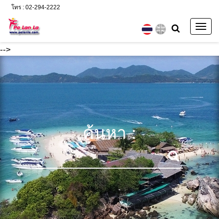
โทร : 02-294-2222
Togg
navig
-->
ค้นหา :