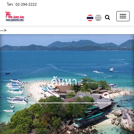
โทร : 02-294-2222
Togg
navig
-->
ค้นหา :