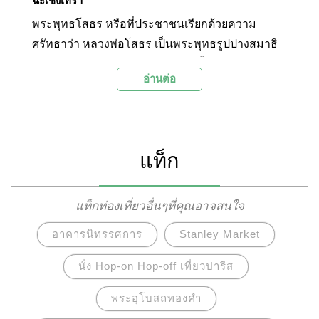
ฉะเชิงเทรา
พระพุทธโสธร หรือที่ประชาชนเรียกด้วยความ
ศรัทธาว่า หลวงพ่อโสธร เป็นพระพุทธรูปปางสมาธิ
ศิลปะอยุธยา หน้าตักกว้าง 5 ฟุต 6 นิ้ว สูง 6 ฟุต และ
อ่านต่อ
เป็นพระพุทธรูปศักดิ์สิทธิ์คู่บ้านคู่เมืองแปดริ้ว หรือ
จังหวัดฉะเชิงเทรามาช้านาน
แท็ก
แท็กท่องเที่ยวอื่นๆที่คุณอาจสนใจ
อาคารนิทรรศการ
Stanley Market
นั่ง Hop-on Hop-off เที่ยวปารีส
พระอุโบสถทองคำ