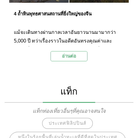
4 ถ้ำหินพุทธศาสนสถานที่ยิ่งใหญ่ของจีน
แม้จะเดินทางผ่านกาลเวลาอันยาวนานมามากว่า
5,000 ปี ทว่าเรื่องราวในอดีตอันทรงคุณค่าและ
สถานที่สำคัญต่างๆ บนผืนแผ่นดินมังกร ก็ยังคง
อ่านต่อ
ปรากฏร่องรอยทางวัฒนธรรมและนวัตกรรมให้เห็น
อย่างเด่นชัดอยู่จนถึงปัจจุบัน รวมถึงถ้ำสลักหินอัน
งดงามวิจิตรแห่งต่างๆ ที่ถูกสรรค์สร้างขึ้นอย่างน่า
อัศจรรย์บนแผ่นดินอันไพศาลของแดนมังกร รอคอย
แท็ก
ให้ผู้คนเดินทางไปค้นหาและสัมผัสกับความน่า
อัศจรรย์นี้กับ 4 ถ้ำหินพุทธศาสนสถานที่ยิ่งใหญ่ของ
จีน อันได้แก่ ถ้ำหินมั่วเกา ถ้ำหินหลงเหมิน ถ้ำหินแกะ
แท็กท่องเที่ยวอื่นๆที่คุณอาจสนใจ
สลักอวิ๋นกัง และ ถ้ำหินม่ายจีซาน
ประเทศฟิลิปปินส์
หนึ่งในร้อยพื้นที่เล่นน้ำทะเลที่ดีที่สุดในประเทศ