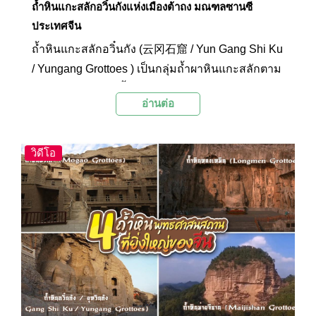
ถ้ำหินแกะสลักอวิ๋นกังแห่งเมืองต้าถง มณฑลซานซี
ประเทศจีน
ถ้ำหินแกะสลักอวิ๋นกัง (云冈石窟 / Yun Gang Shi Ku
/ Yungang Grottoes ) เป็นกลุ่มถ้ำผาหินแกะสลักตาม
คติพุทธอันโด่งดัง ตั้งอยู่ใกล้กับเมืองต้าถง มณฑล
อ่านต่อ
ซานซี ประเทศจีน
วิดีโอ