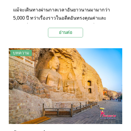
แม้จะเดินทางผ่านกาลเวลาอันยาวนานมามากว่า
5,000 ปี ทว่าเรื่องราวในอดีตอันทรงคุณค่าและ
สถานที่สำคัญต่างๆ บนผืนแผ่นดินมังกร ก็ยังคง
อ่านต่อ
ปรากฏร่องรอยทางวัฒนธรรมและนวัตกรรมให้เห็น
อย่างเด่นชัดอยู่จนถึงปัจจุบัน รวมถึงถ้ำสลักหินอัน
งดงามวิจิตรแห่งต่างๆ ที่ถูกสรรค์สร้างขึ้นอย่างน่า
บทความ
อัศจรรย์บนแผ่นดินอันไพศาลของแดนมังกร รอคอย
ให้ผู้คนเดินทางไปค้นหาและสัมผัสกับความน่า
อัศจรรย์นี้กับ 4 ถ้ำหินพุทธศาสนสถานที่ยิ่งใหญ่ของ
จีน อันได้แก่ 1. ถ้ำหินมั่วเกา 2. ถ้ำหินหลงเหมิน 3. ถ้ำ
หินยฺหวินกัง / ถ้ำหินแกะสลักอวิ๋นกัง และ 4.ถ้ำหิน
ม่ายจีซาน