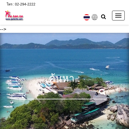
โทร : 02-294-2222
Togg
navig
-->
ค้นหา :