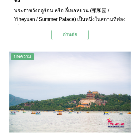
จีน
พระราชวังฤดูร้อน หรือ อี๋เหอหยวน (颐和园 /
Yiheyuan / Summer Palace) เป็นหนึ่งในสถานที่ท่อง
เที่ยวอันโด่งดังที่พลาดไม่ได้เด็ดขาด สำหรับนักท่อง
อ่านต่อ
เที่ยวที่เยือนเมืองปักกิ่ง เมืองหลวงของประเทศจีน
บทความ