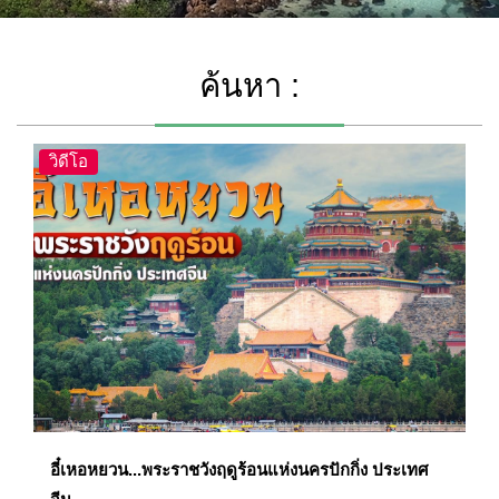
ค้นหา :
วิดีโอ
อี๋เหอหยวน...พระราชวังฤดูร้อนแห่งนครปักกิ่ง ประเทศ