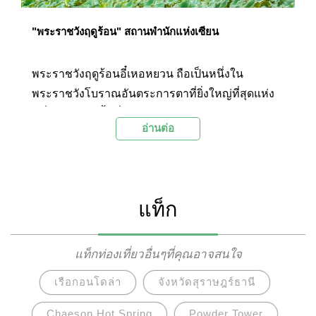
"พระราชวังฤดูร้อน" สถานพำนักแห่งเซียน
พระราชวังฤดูร้อนอี๋เหอหยวน ถือเป็นหนึ่งใน
พระราชวังโบราณอันตระการตาที่ยิ่งใหญ่ที่สุดแห่ง
หนึ่งของจีน มีพื้นที่รวมถึง 3.08 ตารางกิโลเมตร มี
อ่านต่อ
สถาปัตยกรรมและสิ่งปลูกสร้างสวยงามมากมายไม่
ว่าจะเป็นสะพานในพระราชวังที่ยาวที่สุด เรือหินอ่อน
อันสวยงามที่สร้างขึ้นตามรับสั่งของซูสีไทเฮา และยัง
มีทะเลสาบคุณหมิงอันกว้างใหญ่ที่สร้างขึ้นจาก
แท็ก
แรงงานของมนุษย์ เช่นเดียวกับภูเขาว่านโซ่วซาน ซึ่ง
ความงดงามอันน่าอัศจรรย์เหล่านี้เองที่ทำให้องค์กร
ยูเนสโกได้มีมติยกย่องให้พระราชวังฤดูร้อนแห่งเมือง
แท็กท่องเที่ยวอื่นๆที่คุณอาจสนใจ
ปักกิ่ง เป็นหนึ่งในมรดกโลกที่มีคุณค่าจากความ
เรือกอนโดล่า
จังหวัดสุราษฎร์ธานี
มหัศจรรย์สถาปัตยกรรมที่ก่อสร้างด้วยมือมนุษย์ และ
ยังเป็นสถาปัตยกรรมอันทรงคุณค่าที่แสดงให้เห็นถึง
Chaeson Hot Spring
Powder Tower