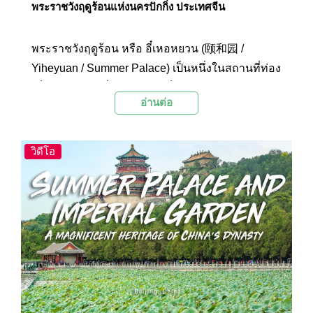
พระราชวังฤดูร้อนแห่งนครปักกิ่ง ประเทศจีน
พระราชวังฤดูร้อน หรือ อี๋เหอหยวน (颐和园 /
Yiheyuan / Summer Palace) เป็นหนึ่งในสถานที่ท่อง
เที่ยวอันโด่งดังที่พลาดไม่ได้เด็ดขาด สำหรับนักท่อง
อ่านต่อ
เที่ยวที่เยือนเมืองปักกิ่ง เมืองหลวงของประเทศจีน
วิดีโอ