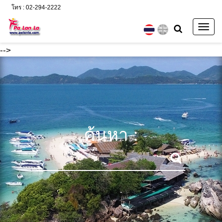
โทร : 02-294-2222
Togg
navig
-->
ค้นหา :