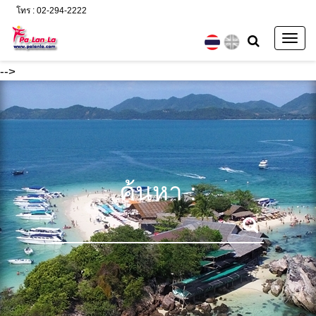
โทร : 02-294-2222
Togg
navig
-->
ค้นหา :