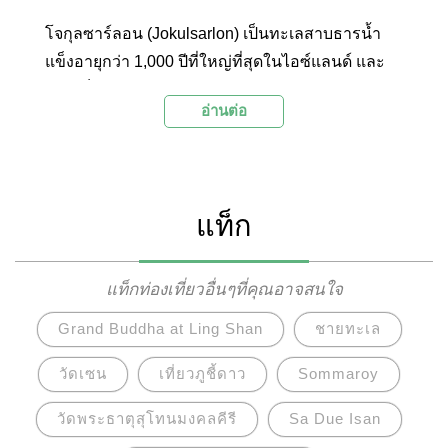
โจกุลซาร์ลอน (Jokulsarlon) เป็นทะเลสาบธารน้ำ
แข็งอายุกว่า 1,000 ปีที่ใหญ่ที่สุดในไอซ์แลนด์ และ
ใหญ่เป็นอันดับสามของโลก รองจากอาร์กติกและ
อ่านต่อ
กรีนแลนด์ ครอบคลุมพื้นที่กว่า 8,300 ตาราง
กิโลเมตร ทะเลสาบธารน้ำแข็งที่เปิดสู่ทะเลแห่งนี้เกิด
จากการละลายของธารน้ำแข็งเบรดาเม็คดาโยคู่ล
(Breidamerkurjokull) ในเขตอุทยานแห่งชาติ
แท็ก
Vatnajokull ตั้งแต่ปี คศ.1934 โดยธารน้ำแข็งได้
ละลายมากขึ้นและขยายพื้นที่เพิ่มขึ้นในทุกๆ ปี ตรง
ข้ามกับธารน้ำแข็งที่ค่อยๆ ลดน้อยลงเรื่อยๆ
แท็กท่องเที่ยวอื่นๆที่คุณอาจสนใจ
Grand Buddha at Ling Shan
ชายทะเล
วัดเซน
เที่ยวภูชี้ดาว
Sommaroy
วัดพระธาตุสุโทนมงคลคีรี
Sa Due Isan