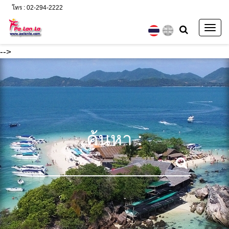
โทร : 02-294-2222
Togg
navig
-->
ค้นหา :