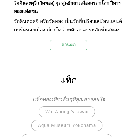
วัดคินคะคุจิ (วัดทอง) จุดศูนย์กลางเมืองมรดกโลก วิหาร
ทองแห่งเซน
วัดคินคะคุจิ หรือวัดทอง เป็นวัดที่เปรียบเสมือนแลนด์
มาร์คของเมืองเกียวโต ด้วยตัวอาคารหลักที่มีสีทอง
อร่ามโดดเด่นตลอดทั้งปี ในอดีตเป็นคฤหาสน์ของ
อ่านต่อ
โชกุนอาชิคางะ โยชิมิทสึ ซึ่งมีความประสงค์ใน
บั้นปลายชีวิตว่า อยากอุทิศพื้นที่คฤหาสน์ของตนให้
เป็นวัดในนิกายเซน ครั้นเมื่อโชกุนอาชิคางะได้เสีย
ชีวิตลงในปี ค.ศ.1408 บุตรชายของเขาจึงได้สานต่อ
แท็ก
เจตนารมณ์นี้ โดยตั้งวัดในนิกายเซนขึ้นมาในชื่อว่า
“วัดคินคะคุจิ” และความสวยงามของวัดแห่งนี้ยังเป็น
แรงบันดาลใจให้หลานชายของโชกุนอาชิคางะ
แท็กท่องเที่ยวอื่นๆที่คุณอาจสนใจ
สร้าง ”วัดเงิน” หรือวัดกินคาคุจิขึ้นมาคู่กัน ความ
Wat Ahong Silawad
งดงามของวัดคินคะคุจิยังได้รับการยกย่องให้เป็น
มรดกโลก 1 ใน 17 สถานที่ในเกียวโตจากองค์กรยู
Aqua Museum Yokohama
เนสโกอีกด้วย