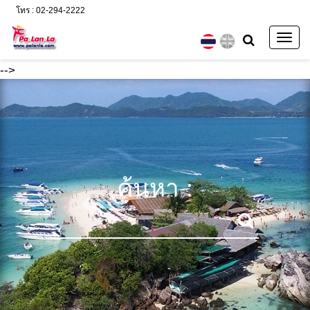
โทร : 02-294-2222
Togg
navig
-->
ค้นหา :