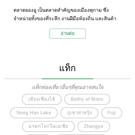
ตลาดยองอู เป็นตลาดสำคัญของเมืองพุกาม ซึ่ง
จำหน่ายทั้งของที่ระลึก งานฝีมือท้องถิ่น และสินค้า
ต่างๆ สำหรับนักท่องเที่ยว รวมถึงจำหน่ายพืชผักผล
อ่านต่อ
ไม้ และของกินของใช้สำหรับชาวพม่าในท้องถิ่น เป็น
หนึ่งในจุดช้อปปิ้งที่ได้รับความนิยมสำหรับนักท่อง
เที่ยวในเมืองพุกาม เนื่องจากมีสินค้าที่หลากหลาย
และมีราคาถูก ตั้งอยู่ในเมืองพุกาม ประเทศพม่า
แท็ก
แท็กท่องเที่ยวอื่นๆที่คุณอาจสนใจ
เมืองเซี่ยงไฮ้
Belfry of Mons
Nong Han Lake
ภูเขาสายรุ้ง
Fuji
มรดกโลกในเอเชีย
Zhangye