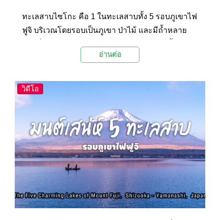
ทะเลสาบไซโกะ คือ 1 ในทะเลสาบทั้ง 5 รอบภูเขาไฟ
ฟูจิ บริเวณโดยรอบเป็นภูเขา ป่าไม้ และมีถ้ำหลาย
แห่งที่เกิดจากลาวาของภูเขาไฟฟูจิไหลผ่าน ตั้งอยู่ติด
อ่านต่อ
กับทะเลสาบคาวากุจิโกะ ในจังหวัดยามานาชิ
ประเทศญี่ปุ่น
วิดีโอ