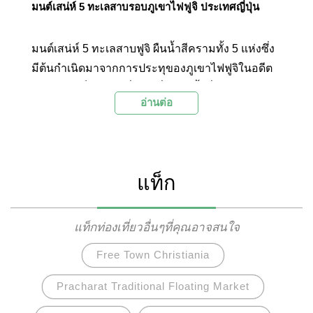
มนต์เสน่ห์ 5 ทะเลสาบรอบภูเขาไฟฟูจิ ประเทศญี่ปุ่น
มนต์เสน่ห์ 5 ทะเลสาบฟูจิ ผืนน้ำสีครามทั้ง 5 แห่งซึ่ง
มีต้นกำเนิดมาจากการประทุของภูเขาไฟฟูจิในอดีต
และกลายเป็นสถานที่ท่องเที่ยวอันขึ้นชื่อในจังหวัดยา
อ่านต่อ
มานาชิ บริเวณตอนกลางของประเทศญี่ปุ่นในปัจจุบัน
โดยมีศูนย์กลางในการท่องเที่ยวอยู่ที่ทะเลสาบคาวากุ
จิโกะ ซึ่งการคมนาคมสาธารณะทั้งจากโตเกียวและ
พื้นที่โดยรอบทั้งหมดมาบรรจบกันที่นี่ แต่ละทะเลสาบ
แท็ก
ยังมีเอกลักษณ์ที่แตกต่างกันออกไป อาทิเช่นฝูงหงส์
ขาวที่พบได้เฉพาะที่ทะเลสาบยามานากาโกะ การทำ
กิจกรรมทางน้ำและธรรมชาติที่ทะเลสาบโชจิโกะ
แท็กท่องเที่ยวอื่นๆที่คุณอาจสนใจ
หรือความสงบและธรรมชาติอันสมบูรณ์ที่ทะเลสาบ
Free Town Christiania
ไซโกะ และจุดชมวิวภูเขาไฟฟูจิที่ปรากฏอยู่บนด้าน
หลังธนบัตร 1,000 เยนที่ทะเลสาบโมโตสุโกะ
Pracharat Traditional Floating Market