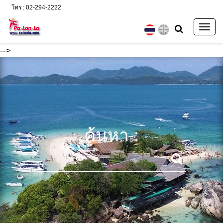
โทร : 02-294-2222
Togg
navig
-->
ค้นหา :