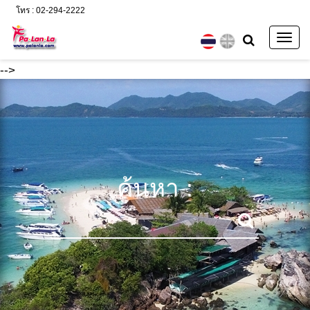
โทร : 02-294-2222
Togg
navig
-->
ค้นหา :