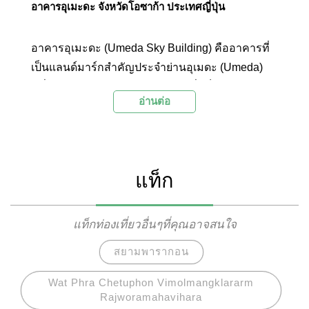
อาคารอุเมะดะ จังหวัดโอซาก้า ประเทศญี่ปุ่น
อาคารอุเมะดะ (Umeda Sky Building) คืออาคารที่
เป็นแลนด์มาร์กสำคัญประจำย่านอุเมดะ (Umeda)
หนึ่งในย่านยอดนิยมของโอซาก้า ซึ่งเต็มไปด้วยตึกสูง
อ่านต่อ
ใหญ่มากมาย โดยอาคารแห่งนี้ถูกสร้างขึ้นเมื่อครั้ง
แรกในปีค.ศ. 1993 ปัจจุบันอาคารแห่งนี้มีทั้งหมด 40
ชั้น รวมชั้นใต้ดินอีก 2 ชั้น และตัวตึกจะถูกแบ่งออก
เป็นตึกแฝดสองฝั่งคือ ตึกฝั่งตะวันออก (Tower East)
แท็ก
กับตึกฝั่งตะวันตก (Tower West) โดยจะมีสะพาน
เชื่อมระหว่างสองตึก รวมถึงมีลิฟต์ที่สามารถมอง
ทิวทัศน์ของเมืองได้แบบ 360 องศา รวมถึงไฮไลท์
แท็กท่องเที่ยวอื่นๆที่คุณอาจสนใจ
สำคัญในชั้น 40 อย่างสวนลอยฟ้า (Kuchu Teien
สยามพารากอน
Observatory) ที่สามารถมาใช้เวลาท่ามกลาง
ทัศนียภาพที่สวยงามของเมืองโอซาก้าได้แบบเต็มที่
Wat Phra Chetuphon Vimolmangklararm
Rajworamahavihara
เพราะมีสิ่งอำนวยความสะดวกต่างๆ ที่ทางอาคาร