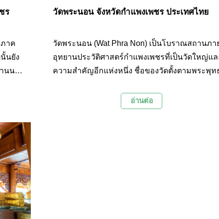
พชร
วัดพระนอน จังหวัดกำแพงเพชร ประเทศไทย
างภาค
วัดพระนอน (Wat Phra Non) เป็นโบราณสถานภายใน
้นยัง
อุทยานประวัติศาสตร์กำแพงเพชรที่เป็นวัดใหญ่แล
ล้านนา
ความสำคัญอีกแห่งหนึ่ง ชื่อของวัดตั้งตามพระพุท
ถาน
รูปปางนอนขนาดใหญ่ที่ประดิษฐานอยู่ภายในวัด แ
ปัจจุบันองค์พระพุทธรูปได้ผุพังไปตามกาลเวลา แต่
อ่านต่อ
าไม้
เอกลักษณ์ของวัดแห่งนี้อีกอย่างหนึ่งก็คือเสาศิลา
ชาติที่
ของวิหารซึ่งมีลักษณะเป็นเสาสี่เหลี่ยมขนาดใหญ่
นี้ทาง
กว้างด้านละ 1 เมตร สูง 6 เมตร มีน้ำหนักกว่า 14 ต
ดนิยม
ซึ่งเป็นเสาศิลาแลงแบบชิ้นเดียวที่ใหญ่ที่สุดใน
วามนี้
ประเทศไทย