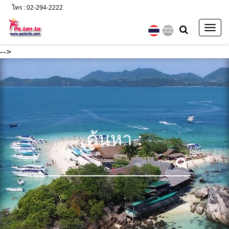
โทร : 02-294-2222
Togg
navig
-->
ค้นหา :