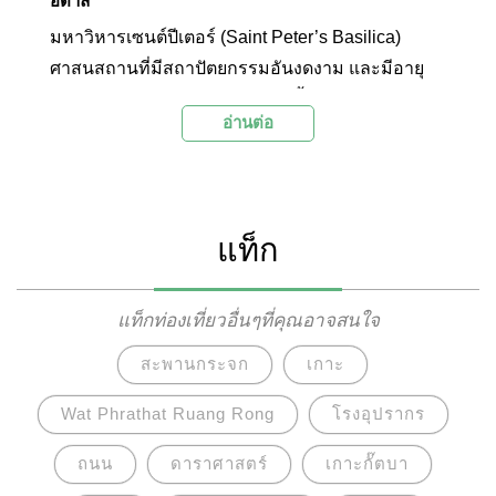
อิตาลี
มหาวิหารเซนต์ปีเตอร์ (Saint Peter’s Basilica)
ศาสนสถานที่มีสถาปัตยกรรมอันงดงาม และมีอายุ
เก่าแก่กว่า 400 ปี มหาวิหารแห่งนี้คือสัญลักษณ์อัน
อ่านต่อ
ยิ่งใหญ่ประจำนครรัฐวาติกัน ซึ่งเป็นอีกหนึ่งสถานที่
ท่องเที่ยวสำคัญที่ใครๆ ก็ไม่อาจพลาดเมื่อมาเที่ยว
วาติกัน
แท็ก
แท็กท่องเที่ยวอื่นๆที่คุณอาจสนใจ
สะพานกระจก
เกาะ
Wat Phrathat Ruang Rong
โรงอุปรากร
ถนน
ดาราศาสตร์
เกาะกั๊ตบา