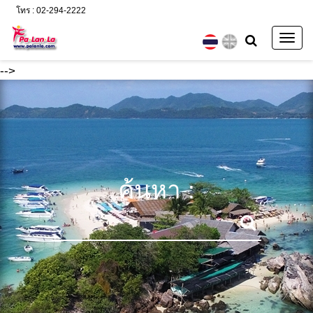
โทร : 02-294-2222
Togg
navig
-->
ค้นหา :