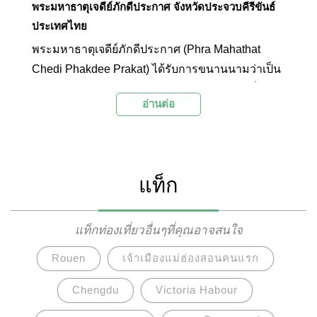
พระมหาธาตุเจดีย์ภักดีประกาศ จังหวัดประจวบคีรีขันธ์
ประเทศไทย
พระมหาธาตุเจดีย์ภักดีประกาศ (Phra Mahathat
Chedi Phakdee Prakat) ได้รับการขนานนามว่าเป็น
พระมหาธาตุเจดีย์คู่พระบารมีในหลวงรัชกาลที่ 9
อ่านต่อ
เนื่องจากสร้างขึ้นเพื่อถวายเป็นพระราชกุศลเนื่องใน
วโรกาสที่พระองค์ทรงครองราชย์เป็นปีที่ 50 ที่นี่จึงมี
สถาปัตยกรรมที่ยิ่งใหญ่และงดงามสมพระเกียรติ จัด
เป็นสถานที่ท่องเที่ยวยอดนิยมของจังหวัดประจวบคีรี
แท็ก
ขันต์อีกแห่งหนึ่งที่ไม่ควรพลาด ซึ่งนอกจากผู้ที่มา
เยือนจะได้สักการะสิ่งศักดิ์สิทธิ์เพื่อความเป็นสิริมงคล
แล้ว ยังได้ชมความงามของพระมหาธาตุเจดีย์และ
แท็กท่องเที่ยวอื่นๆที่คุณอาจสนใจ
บรรยากาศของทะเลจากจุดชมวิวด้านบนเขาอีกด้วย
Rouen
เจ้าเมืองแม่ฮ่องสอนคนแรก
Chengdu
Victoria Habour