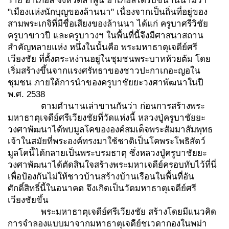
ราย อำเภอลี้ จังหวัดลำพูน อำเภอลี้ได้รับขนานนามว่า
"เมืองแห่งนักบุญของล้านนา" เนื่องจากเป็นถิ่นที่อยู่ของ
สามพระเกจิที่มีชื่อเสียงของล้านนา ได้แก่ ครูบาศรีวิชัย
ครูบาขาวปี และครูบาวงฯ ในพื้นที่นี้จึงมีศาสนาสถาน
สำคัญหลายแห่ง หนึ่งในนั้นคือ พระมหาธาตุเจดีย์ศรี
เวียงชัย ที่ตั้งตระหง่านอยู่ในชุมชนพระบาทห้วยต้ม โดย
เริ่มสร้างขึ้นจากแรงศรัทธาของชาวปะกาเกอะญอใน
ชุมชน ภายใต้การนำของครูบาชัยยะวงศาพัฒนาในปี
พ.ศ. 2538
ตามตำนานเล่าขานกันว่า ก่อนการสร้างพระ
มหาธาตุเจดีย์ศรีเวียงชัยที่วัดแห่งนี้ หลวงปู่ครูบาชัยยะ
วงศาพัฒนาได้พบมูลโคขององค์สมเด็จพระสัมมาสัมพุทธ
เจ้าในสมัยที่พระองค์ทรงมาใช้ชาติเป็นโคพระโพธิสัตว์
มูลโคนี้ได้กลายเป็นพระบรมธาตุ ซึ่งหลวงปู่ครูบาชัยยะ
วงศาพัฒนาได้ตัดสินใจสร้างพระมหาเจดีย์ครอบทับไว้ที่นี่
เพื่อป้องกันไม่ให้ชาวบ้านสร้างบ้านเรือนในพื้นที่อัน
ศักดิ์สิทธิ์นี้ในอนาคต จึงเกิดเป็นวัดมหาธาตุเจดีย์ศรี
เวียงชัยขึ้น
พระมหาธาตุเจดีย์ศรีเวียงชัย สร้างโดยมีแนวคิด
การจำลองแบบมาจากมหาธาตุเจดีย์ชเวดากองในพม่า