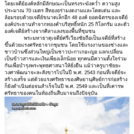
โดยเจดีย์องค์หลักมีลักษณะเป็นทรงระฆังคว่ำ ความสูง
ประมาณ 70 เมตร สีทองอร่ามงดงามและโดดเด่น และ
ล้อมรอบด้วยเจดีย์ขนาดเล็กอีก 48 องค์ ยอดฉัตรของเจดีย์
องค์ประธานทำจากทองคำบริสุทธิ์หนัก 25 กิโลกรัม และตัว
องค์เจดีย์สร้างจากศิลาแลงของพื้นที่ชุมชน
พระมหาธาตุเจดีย์ศรีเวียงชัยถือเป็นเจดีย์ที่สร้าง
ขึ้นด้วยแรงศรัทธาจากชุมชน โดยใช้แรงงานของช่างและ
ชาวบ้านซึ่งส่วนใหญ่เป็นชาวปะกาเกอะญอ แลกเปลี่ยน
เป็นข้าวสารและเงินเพียงเล็กน้อย ทุกคนมีความตั้งใจร่วม
กันเพื่อบำรุงพระพุทธศาสนาให้ยั่งยืน แม้ว่าครูบาชัยยะ
วงศาพัฒนาจะละสังขารไปในปี พ.ศ. 2543 ก่อนที่เจดีย์จะ
สร้างเสร็จ แต่ด้วยแรงศรัทธาของศิษยานุศิษย์การก่อสร้าง
ก็ยังดำเนินต่อจนสำเร็จในปี พ.ศ. 2549 และเป็นที่เคารพ
ศรัทธาของคนในท้องถิ่นสืบมาจนถึงปัจจุบัน