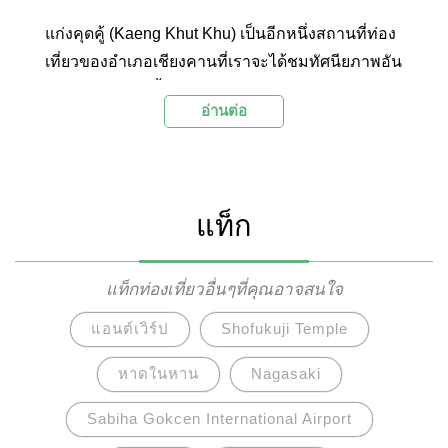
แก่งคุดคู้ (Kaeng Khut Khu) เป็นอีกหนึ่งสถานที่ท่อง
เที่ยวของอำเภอเชียงคานที่เราจะได้ชมทัศนียภาพอัน
สวยงามของแม่น้ำโขง โขดหินน้อยใหญ่ และทิวเขา
อ่านต่อ
เป็นสถานที่ที่มีบรรยากาศทางธรรมชาติสวยงาม
ร่มรื่น ที่นี่จึงเป็นอีกหนึ่งในจุดชมวิวและสถานที่พัก
ผ่อนหย่อนใจยอดนิยมของนักท่องเที่ยวที่มาเยือนยัง
เมืองเชียงคาน
แท็ก
แท็กท่องเที่ยวอื่นๆที่คุณอาจสนใจ
แอนต์เวิร์ป
Shofukuji Temple
หาดในหาน
Nagasaki
Sabiha Gokcen International Airport