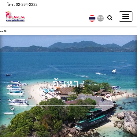
โทร : 02-294-2222
Togg
navig
-->
ค้นหา :