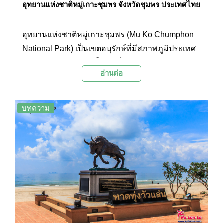
อุทยานแห่งชาติหมู่เกาะชุมพร จังหวัดชุมพร ประเทศไทย
อุทยานแห่งชาติหมู่เกาะชุมพร (Mu Ko Chumphon
National Park) เป็นเขตอนุรักษ์ที่มีสภาพภูมิประเทศ
อันหลากหลาย โดยมีทั้งชายฝั่ง หมู่เกาะ ป่าไม้ และ
อ่านต่อ
ภูเขา โดยไฮไลท์ของการท่องเที่ยวที่นี่ คือการเที่ยว
ชมท้องทะเลอันกว้างใหญ่ที่เต็มไปด้วยเกาะมากมาย
และดำนำดูปะการังที่มีความสวยงามเป็นอย่างมาก
บทความ
เพราะปะการังจะมีลักษณะแตกต่างไปจากบริเวณ
อื่นๆ โดยสามารถพบปะการังดำ และปะการังอ่อน อีก
ทั้งยังเป็นพื้นที่ที่มีถ้วยทะเล พรมทะเล ดอกไม้ทะเล
ขนาดใหญ่ที่สุดในอ่าวไทยอีกด้วย