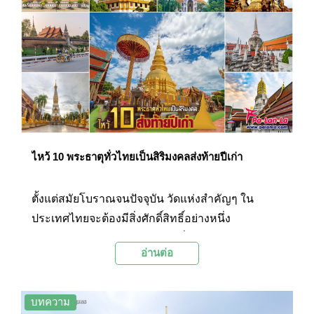
ฟ้ามืดลงก็จะมองเห็นแสงไฟจากชุมชนและไฟจาก
เรือประมงขนาดเล็กจำนวนมากที่ลอยลำอยู่ในทะเล
ปากน้ำชุมพรอีกด้วย
ไหว้ 10 พระธาตุทั่วไทยเป็นสิริมงคลส่งท้ายปีเก่า
ตั้งแต่สมัยโบราณจนปัจจุบัน วัดแห่งสำคัญๆ ใน
ประเทศไทยจะต้องมีสิ่งศักดิ์สิทธิ์อย่างหนึ่ง
ประดิษฐานไว้ในพระสถูปเจดีย์ นั่นคือ พระบรมธาตุ
อ่านต่อ
ของพระพุทธเจ้าและของพระสาวกบรรจุไว้ ก่อนจะ
ผ่านพ้นปี 2564 ที่แสนหนักหน่วงนี้ไป เชื่อว่าหลายๆ
คนคงอยากท่องเที่ยว ออกเดินทางไหว้พระทำบุญเพื่อ
บทความ