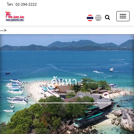
โทร : 02-294-2222
Togg
navig
-->
ค้นหา :