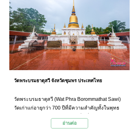
จิตใจที่ผ่องใสและเสริมสร้างพลังชีวิตสำหรับปีที่รอ
อยู่ข้างหน้า Palanla ขอถือโอกาสนี้ชวนคุณออกเดิน
ทางไปไหว้ 10 พระธาตุทั่วไทยเพื่อความเป็นสิริมงคล
ส่งท้ายปีเก่าพร้อมๆ กัน
วัดพระบรมธาตุสวี จังหวัดชุมพร ประเทศไทย
วัดพระบรมธาตุสวี (Wat Phra Borommathat Sawi)
วัดเก่าแก่อายุกว่า 700 ปีที่มีความสำคัญทั้งในพุทธ
ศาสนาและประวัติศาสตร์ไทย เป็นที่ประดิษฐานของ
อ่านต่อ
พระบรมธาตุสวีอันโบราณสถานสำคัญที่คนชุมพรให้
ความเคารพนับถือ