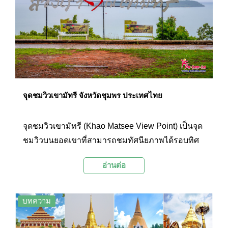
ตั้งอยู่บนเนินเขาจึงทำให้ที่นี่เป็นอีกหนึ่งจุดชมวิวท้อง
ทะเลที่มีความสวยงามอีกแห่งหนึ่งของชุมพรอีกด้วย
จุดชมวิวเขามัทรี จังหวัดชุมพร ประเทศไทย
จุดชมวิวเขามัทรี (Khao Matsee View Point) เป็นจุด
ชมวิวบนยอดเขาที่สามารถชมทัศนียภาพได้รอบทิศ
มีความสวยงามแตกต่างกันไปในแต่ละช่วงเวลา โดย
อ่านต่อ
ไฮไลท์คือการชมพระอาทิตย์ขึ้นจากทะเลในช่วงเช้า
และชมพระอาทิตย์ลับขอบฟ้าไปหลังทิวเขาในช่วง
เย็น ซึ่งเป็นภาพที่สวยงามน่าประทับใจเป็นอย่างมาก
บทความ
นอกจากนี้ ในช่วงเวลากลางวันยังมองเห็นวิวท้อง
ทะเลสีฟ้าครามอันกว้างใหญ่ ส่วนในช่วงหัวค่ำเมื่อ