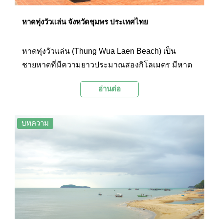
หาดทุ่งวัวแล่น จังหวัดชุมพร ประเทศไทย
หาดทุ่งวัวแล่น (Thung Wua Laen Beach) เป็น
ชายหาดที่มีความยาวประมาณสองกิโลเมตร มีหาด
ทรายขาวละเอียดและริมหาดเรียงรายด้วยต้น
อ่านต่อ
มะพร้าว โดดเด่นด้วยรูปปั้นวัวกระทิงซึ่งเป็น
สัญลักษณ์ของหาด ที่นี่เป็นชายหาดอีกแห่งของ
ชุมพรที่เป็นที่นิยมของนักท่องเที่ยวเพราะสามารถลง
บทความ
เล่นน้ำและดำน้ำดูปะการังได้ อีกทั้งยังมีทิวทัศน์ที่
สวยงามของท้องทะเลสีฟ้าคราม และดงต้นมะพร้าว
อันร่มรื่น