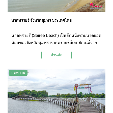
หาดทรายรี จังหวัดชุมพร ประเทศไทย
หาดทรายรี (Sairee Beach) เป็นอีกหนึ่งชายหาดยอด
นิยมของจังหวัดชุมพร หาดทรายรีมีเอกลักษณ์จาก
ลักษณะชายหาดยาวโค้งเหมือนพระจันทร์เสี้ยว เป็น
อ่านต่อ
จุดเล่นน้ำของผู้คนทุกวัย นอกจากนี้ บริเวณชายหาด
ยังมีกิจกรรมทางน้ำหลายอย่างให้เล่น เช่น เซิร์ฟ
บอร์ด และซัพบอร์ด นอกจากนี้ ยังสามารถนั่งเรือไป
บทความ
เที่ยวชมเกาะมะพร้าวที่เป็นเกาะสัมปทานรังนก
นางแอ่นที่อยู่ไม่ไกลจากชายฝั่งได้อีกด้วย