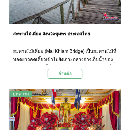
สะพานไม้เคี่ยม จังหวัดชุมพร ประเทศไทย
สะพานไม้เคี่ยม (Mai Khiam Bridge) เป็นสะพานไม้ที่
ทอดยาวคดเคี้ยวเข้าไปยังเกาะกลางอ่างเก็บน้ำของ
โครงการพัฒนาพื้นที่หนองใหญ่ในพระราชดำริ เป็น
อ่านต่อ
เส้นทางชมธรรมชาติกลางบึงใหญ่ที่โอบล้อมด้วยป่า
พรุอันเขียวขจี ไฮไลท์จะอยู่ที่การชมความสวยงาม
ของธรรมชาติโดยรอบในช่วงพระอาทิตย์ขึ้นและ
บทความ
พระอาทิตย์ตกที่แสงอาทิตย์จะสะท้อนกับผิวน้ำอย่าง
สวยงาม เป็นจุดชมวิวและจุดถ่ายภาพที่ได้รับความ
สนใจจากนักท่องเที่ยวเป็นอย่างมาก